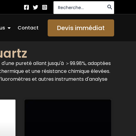
Recherche
de
:
Ouvrir About Us
Devis immédiat
us
Contact
uartz
d'une pureté allant jusqu'à ＞99.98%, adaptées
 thermique et une résistance chimique élevées.
 fluoromètres et autres instruments d'analyse
Page