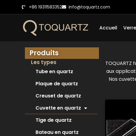
Skip
+86 19311583352
info@toquartz.com
to
content
Accueil
Verre
Produits
Les types
TOQUARTZ fab
aux applicat
Tube en quartz
Nos cuvette
Plaque de quartz
Creuset de quartz
Cuvette en quartz
Tige de quartz
Bateau en quartz