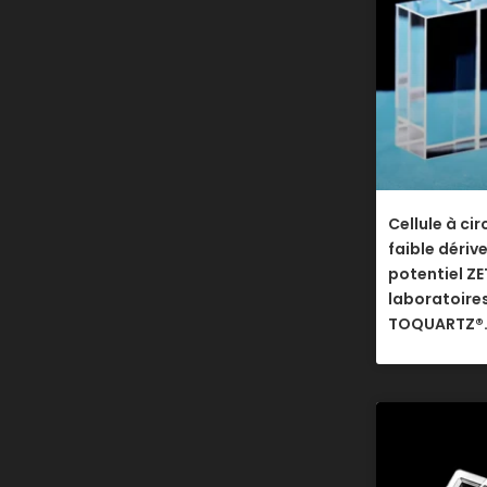
Cellule à ci
faible dériv
potentiel ZE
laboratoires
TOQUARTZ®