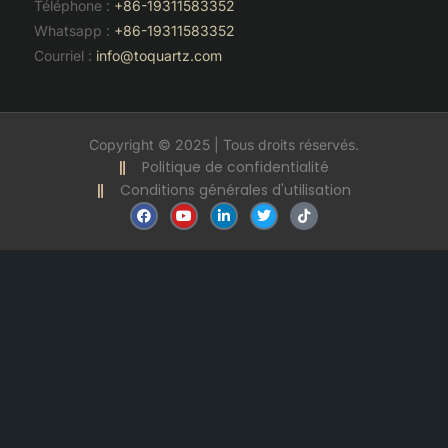
Téléphone :
+86-19311583352
Whatsapp :
+86-19311583352
Courriel :
info@toquartz.com
Copyright © 2025 | Tous droits réservés.
Politique de confidentialité
Conditions générales d'utilisation
F
Y
L
T
T
a
o
i
w
i
c
u
n
i
k
e
t
k
t
t
b
u
e
t
o
o
b
d
e
k
o
e
i
r
k
n
-
i
n