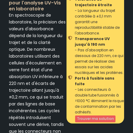
pour l'analyse UV-Vis
trajectoire étroite
en laboratoire
- La longueur du trajet
En spectroscopie de
contrôlée à ±0,1 mm
laboratoire, la précision des
garantit une
reproductibilité stable de
valeurs d'absorbance
l'absorbance.
dépend de la longueur du
Transparence UV
trajet et de la clarté
jusqu'à 190 nm
optique. De nombreux
- Pas d'absorption en
laboratoires utilisant des
dessous de 220 nm, ce qui
permet de réaliser des
cellules d'écoulement en
essais sur les acides
verre font état d'une
nucléiques et les protéines.
absorption UV inférieure à
Ports à fusible sans
220 nm et d'écarts de
fuite
- Les connecteurs à
trajectoire allant jusqu'à
double tube fusionnés à
±0,2 mm, ce qui se traduit
>1000 °C éliminent le risque
par des lignes de base
de contamination par les
incohérentes. Les cycles
adhésifs.
répétés introduisent
Trouver ma solution
souvent une dérive, tandis
que les connecteurs non