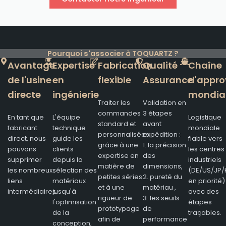
Pourquoi s'associer à TOQUARTZ ?
Avantage
Expertise
Fabrication
Qualité
Chaîne
de l'usine
en
flexible
Assurance
d'appro
directe
ingénierie
mondia
Traiter les
Validation en
commandes
3 étapes
En tant que
L'équipe
Logistique
standard et
avant
fabricant
technique
mondiale
personnalisées
expédition :
direct, nous
guide les
fiable vers
grâce à une
1. la précision
pouvons
clients
les centres
expertise en
des
supprimer
depuis la
industriels
matière de
dimensions,
les nombreux
sélection des
(DE/US/JP/
petites séries
2. pureté du
liens
matériaux
en priorité)
et à une
matériau ,
intermédiaires.
jusqu'à
avec des
rigueur de
3. les seuils
l'optimisation
étapes
prototypage
de
de la
traçables.
afin de
performance
conception,