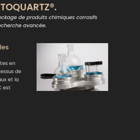
u TOQUARTZ®.
tockage de produits chimiques corrosifs
recherche avancée.
les
ntes en
cessus de
ux et la
C est