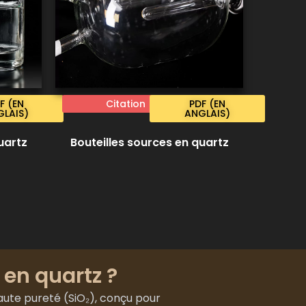
F (EN
Citation
PDF (EN
LAIS)
ANGLAIS)
uartz
Bouteilles sources en quartz
 en quartz ?
haute pureté (SiO₂), conçu pour