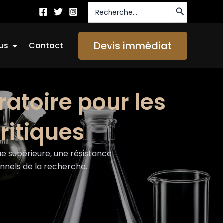
Recherche
de
:
Ouvrir About Us
Devis immédiat
us
Contact
ratoire pour les
ritiques
 supérieure, une résistance
onnels de la recherche.