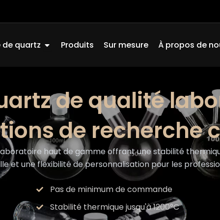
Ouvrir Quartz Glass
 de quartz
Produits
Sur mesure
À propos de no
uartz de qualité labo
tions de recherche c
oratoire haut de gamme offrant une stabilité thermique
e et une flexibilité de personnalisation pour les professi
Pas de minimum de commande
Stabilité thermique jusqu'à 1200°C