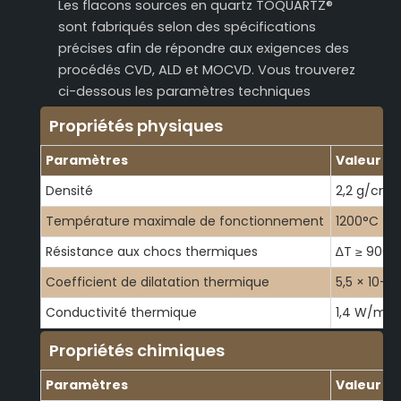
Les flacons sources en quartz TOQUARTZ®
sont fabriqués selon des spécifications
précises afin de répondre aux exigences des
procédés CVD, ALD et MOCVD. Vous trouverez
ci-dessous les paramètres techniques
détaillés de nos flacons sources en quartz.
Propriétés physiques
Paramètres
Valeur / 
Densité
2,2 g/cm³ 
Température maximale de fonctionnement
1200°C - 
Résistance aux chocs thermiques
∆T ≥ 900°C
Coefficient de dilatation thermique
5,5 × 10-⁷
Conductivité thermique
1,4 W/m-K 
Propriétés chimiques
Paramètres
Valeur / 