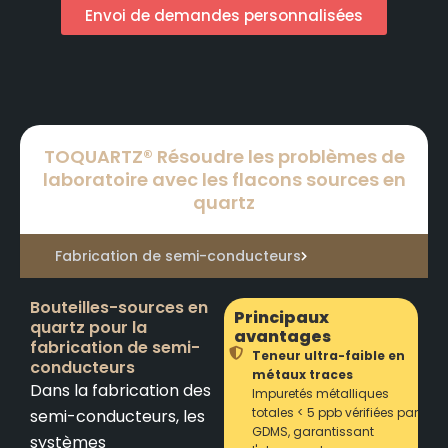
Envoi de demandes personnalisées
TOQUARTZ® Résoudre les problèmes de
laboratoire avec les flacons sources en
quartz
Fabrication de semi-conducteurs
Bouteilles-sources en
Principaux
quartz pour la
avantages
fabrication de semi-
Teneur ultra-faible en
conducteurs
métaux traces
Dans la fabrication des
Impuretés métalliques
totales < 5 ppb vérifiées par
semi-conducteurs, les
GDMS, garantissant
systèmes