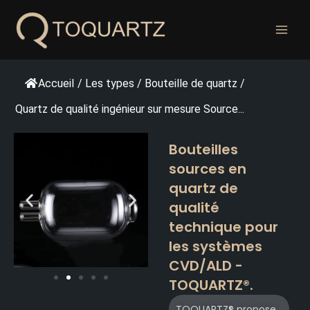
Skip
to
content
Accueil
/
Les types
/
Bouteille de quartz
/
Quartz de qualité ingénieur sur mesure Source...
Bouteilles
sources en
quartz de
qualité
technique pour
les systèmes
CVD/ALD -
TOQUARTZ®.
TOQUARTZ® propose