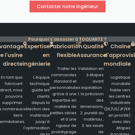
Contacter notre ingénieur
Pourquoi s'associer à TOQUARTZ ?
vantage
Expertise
Fabrication
Qualité
Chaîne
e l'usine
en
flexible
Assurance
d'approvi
directe
ingénierie
mondiale
Traiter les
Validation en
commandes
3 étapes
En tant que
L'équipe
Logistique
standard et
avant
fabricant
technique
mondiale
personnalisées
expédition :
direct, nous
guide les
fiable vers
grâce à une
1. la précision
pouvons
clients
les centres
expertise en
des
supprimer
depuis la
industriels
matière de
dimensions,
es nombreux
sélection des
(DE/US/JP/KR
petites séries
2. pureté du
liens
matériaux
en priorité)
et à une
matériau ,
termédiaires.
jusqu'à
avec des
rigueur de
3. les seuils
l'optimisation
étapes
prototypage
de
de la
traçables.