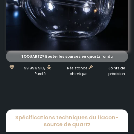
TOQUARTZ® Bouteilles sources en quartz fondu
99.99% SiO₂
Résistance
Joints de
Pureté
chimique
précision
Spécifications techniques du flacon-
source de quartz