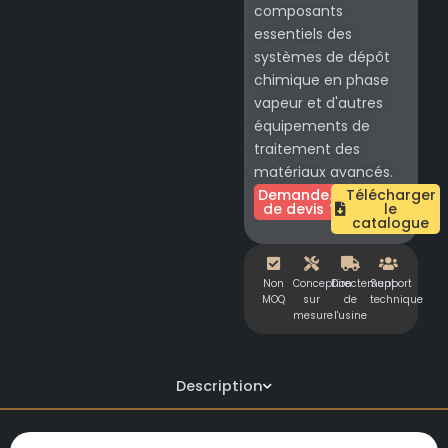
composants
essentiels des
systèmes de dépôt
chimique en phase
vapeur et d'autres
équipements de
traitement des
matériaux avancés.
Demande
Télécharger
de devis
le
catalogue
Non
Conception
Directement
Support
MOQ
sur
de
technique
mesure
l'usine
Description