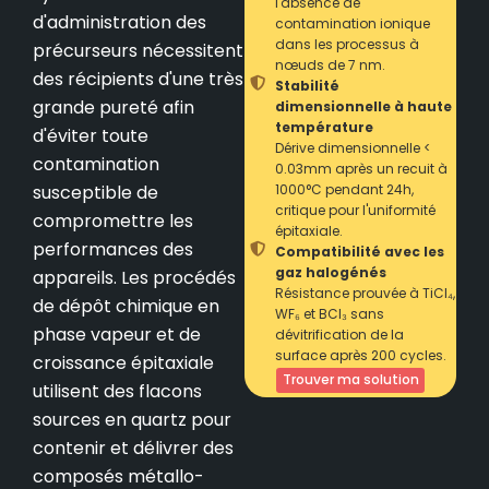
l'absence de
d'administration des
contamination ionique
dans les processus à
précurseurs nécessitent
nœuds de 7 nm.
des récipients d'une très
Stabilité
grande pureté afin
dimensionnelle à haute
température
d'éviter toute
Dérive dimensionnelle <
contamination
0.03mm après un recuit à
susceptible de
1000°C pendant 24h,
critique pour l'uniformité
compromettre les
épitaxiale.
performances des
Compatibilité avec les
gaz halogénés
appareils. Les procédés
Résistance prouvée à TiCl₄,
de dépôt chimique en
WF₆ et BCl₃ sans
phase vapeur et de
dévitrification de la
surface après 200 cycles.
croissance épitaxiale
Trouver ma solution
utilisent des flacons
sources en quartz pour
contenir et délivrer des
composés métallo-