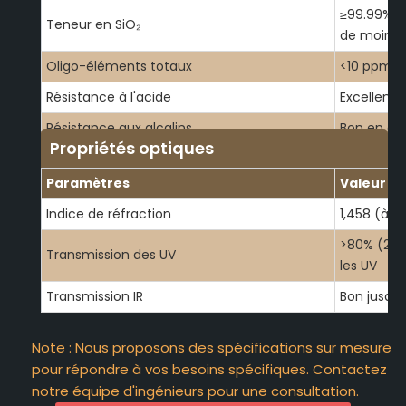
≥99.99% -
Teneur en SiO₂
de moins 
Oligo-éléments totaux
<10 ppm -
Résistance à l'acide
Excellent 
Résistance aux alcalins
Bon en de
Propriétés optiques
Paramètres
Valeur / 
Indice de réfraction
1,458 (à 5
>80% (200-
Transmission des UV
les UV
Transmission IR
Bon jusqu'
Note : Nous proposons des spécifications sur mesure
pour répondre à vos besoins spécifiques. Contactez
notre équipe d'ingénieurs pour une consultation.