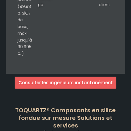
ge
client
(99,98
% SiO₂
de
base,
max.
jusqu'à
99,995
% )
Consulter les ingénieurs instantanément
TOQUARTZ® Composants en silice
fondue sur mesure Solutions et
services