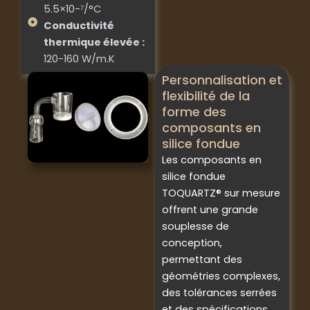
5.5×10-⁷/°C
Conductivité
thermique élevée :
120-160 W/m.K
Personnalisation et
flexibilité de la
forme des
composants en
silice fondue
Les composants en
silice fondue
TOQUARTZ® sur mesure
offrent une grande
souplesse de
conception,
permettant des
géométries complexes,
des tolérances serrées
et des spécifications