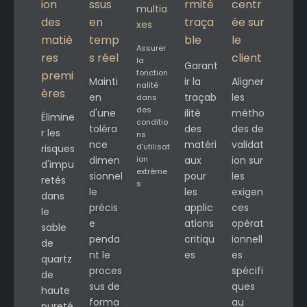
ion
ssus
rmité
centr
multia
des
en
traça
ée sur
xes
matiè
temp
ble
le
Assurer
res
s réel
client
la
Garant
fonction
premi
Mainti
ir la
Aligner
nalité
ères
en
traçab
les
dans
des
d'une
ilité
métho
Élimine
conditio
toléra
des
des de
r les
ns
nce
matéri
validat
d'utilisat
risques
dimen
ion
aux
ion sur
d'impu
extrême
sionnel
pour
les
retés
s
le
les
exigen
dans
précis
applic
ces
le
e
ations
opérat
sable
penda
critiqu
ionnell
de
nt le
es
es
quartz
proces
spécifi
de
sus de
ques
haute
forma
au
pureté