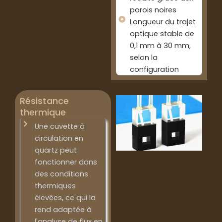
parois noires
Longueur du trajet
optique stable de
0,1 mm à 30 mm,
selon la
configuration
Résistance
thermique
Une cuvette à
circulation en
quartz peut
fonctionner dans
des conditions
thermiques
élevées, ce qui la
rend adaptée à
l'analyse de flux en