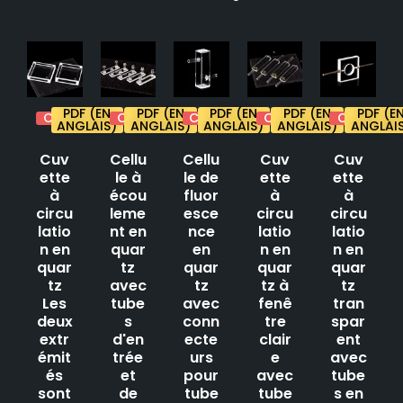
PDF (EN
PDF (EN
PDF (EN
PDF (EN
PDF (E
Citation
Citation
Citation
Citation
Citation
ANGLAIS)
ANGLAIS)
ANGLAIS)
ANGLAIS)
ANGLAI
Cuv
Cellu
Cellu
Cuv
Cuv
ette
le à
le de
ette
ette
à
écou
fluor
à
à
circu
leme
esce
circu
circu
latio
nt en
nce
latio
latio
n en
quar
en
n en
n en
quar
tz
quar
quar
quar
tz
avec
tz
tz à
tz
Les
tube
avec
fenê
tran
deux
s
conn
tre
spar
extr
d'en
ecte
clair
ent
émit
trée
urs
e
avec
és
et
pour
avec
tube
sont
de
tube
tube
s en