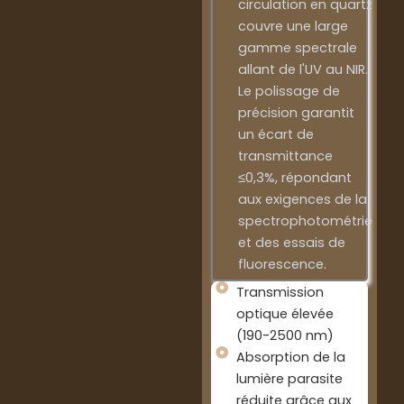
circulation en quartz
couvre une large
gamme spectrale
allant de l'UV au NIR.
Le polissage de
précision garantit
un écart de
transmittance
≤0,3%, répondant
aux exigences de la
spectrophotométrie
et des essais de
fluorescence.
Transmission
optique élevée
(190-2500 nm)
Absorption de la
lumière parasite
réduite grâce aux