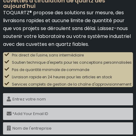
cuvettes à circulation de quartz dès
aujourd'hui
TOQUARTZ® propose des solutions sur mesure, des
livraisons rapides et aucune limite de quantité pour
que vos projets se déroulent sans délai. Laissez-nous
soutenir votre laboratoire ou votre système industriel
avec des cuvettes en quartz fiables.
Prix direct de l'usine, sans intermédiaire
Soutien technique d'experts pour les conceptions personnalisées
Pas de quantité minimale de commande
Livraison rapide en 24 heures pour les articles en stock
Services complets de gestion de la chaîne d'approvisionnement
N
o
m
C
o
u
N
r
o
r