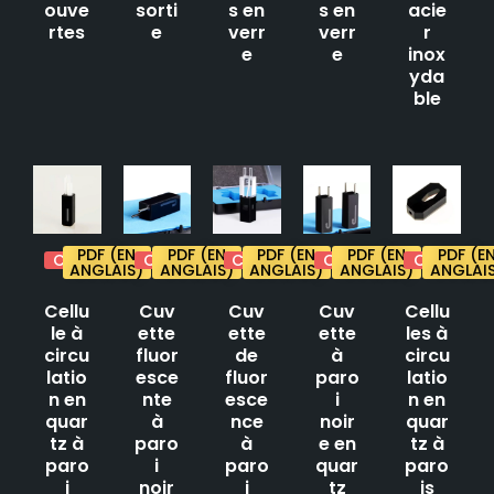
ouve
sorti
s en
s en
acie
rtes
e
verr
verr
r
e
e
inox
yda
ble
PDF (EN
PDF (EN
PDF (EN
PDF (EN
PDF (E
Citation
Citation
Citation
Citation
Citation
ANGLAIS)
ANGLAIS)
ANGLAIS)
ANGLAIS)
ANGLAI
Cellu
Cuv
Cuv
Cuv
Cellu
le à
ette
ette
ette
les à
circu
fluor
de
à
circu
latio
esce
fluor
paro
latio
n en
nte
esce
i
n en
quar
à
nce
noir
quar
tz à
paro
à
e en
tz à
paro
i
paro
quar
paro
i
noir
i
tz
is