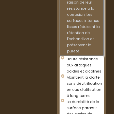
raison de leur
résistance à la
corrosion. Les
surfaces internes
lisses réduisent la
rétention de
l'échantillon et
préservent la
pureté.
Haute résistance
aux attaques
acides et alcalines
Maintient la clarté
sans dévitrification
en cas d'utilisation
à long terme
La durabilité de la
surface garantit
des cycles de