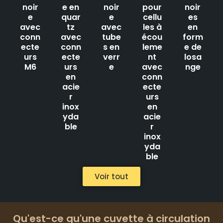
noir
e en
noir
pour
noir
e
quar
e
cellu
es
avec
tz
avec
les à
en
conn
avec
tube
écou
form
ecte
conn
s en
leme
e de
urs
ecte
verr
nt
losa
M6
urs
e
avec
nge
en
conn
acie
ecte
r
urs
inox
en
yda
acie
ble
r
inox
yda
ble
Voir tout
Qu'est-ce qu'une cuvette à circulation