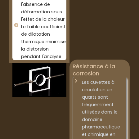
l'absence de
déformation sous
l'effet de la chaleur
Le faible coefficient
de dilatation
thermique minimise
la distorsion
pendant l'analyse
Résistance à la
corrosion
Les cuvettes à
circulation en
quartz sont
fréquemment
utilisées dans le
domaine
pharmaceutique
et chimique en