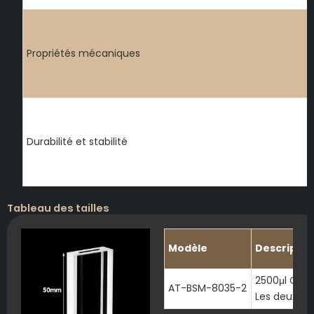
Propriétés mécaniques
Durabilité et stabilité
Tableau des tailles
Modèle
Descriptio
2500μl Quar
AT-BSM-8035-2
Les deux ex