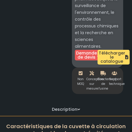
surveillance de
l'environnement, le
contrôle des
processus chimiques
et la recherche en
sciences
alimentaires.
Demande
Télécharger
de devis
le
catalogue
Non
Conception
Directement
Support
MOQ
sur
de
technique
mesure
l'usine
Description
Caractéristiques de la cuvette à circulation