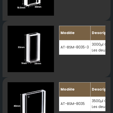
Modèle
Descriptio
3000μl Quar
AT-BSM-8035-3
Les deux ex
Modèle
Descriptio
3500μl Quar
AT-BSM-8035
Les deux ex