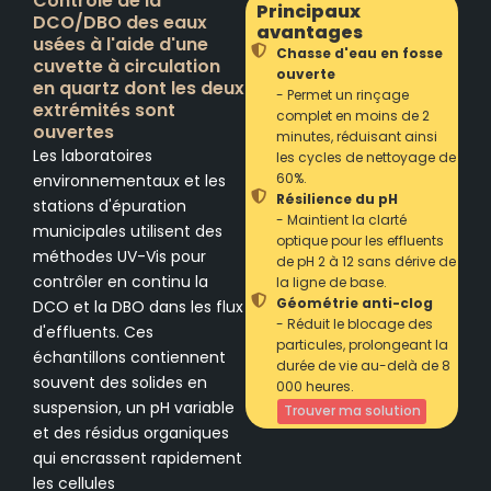
Contrôle de la
Principaux
DCO/DBO des eaux
avantages
usées à l'aide d'une
Chasse d'eau en fosse
cuvette à circulation
ouverte
en quartz dont les deux
- Permet un rinçage
extrémités sont
complet en moins de 2
ouvertes
minutes, réduisant ainsi
Les laboratoires
les cycles de nettoyage de
60%.
environnementaux et les
Résilience du pH
stations d'épuration
- Maintient la clarté
municipales utilisent des
optique pour les effluents
méthodes UV-Vis pour
de pH 2 à 12 sans dérive de
contrôler en continu la
la ligne de base.
Géométrie anti-clog
DCO et la DBO dans les flux
- Réduit le blocage des
d'effluents. Ces
particules, prolongeant la
échantillons contiennent
durée de vie au-delà de 8
souvent des solides en
000 heures.
suspension, un pH variable
Trouver ma solution
et des résidus organiques
qui encrassent rapidement
les cellules