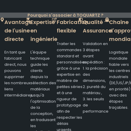
Pourquoi s'associer à TOQUARTZ ?
Avantage
Expertise
Fabrication
Qualité
Chaîne
de l'usine
en
flexible
Assurance
d'appro
directe
ingénierie
mondia
Traiter les
Validation en
commandes
3 étapes
En tant que
L'équipe
Logistique
standard et
avant
fabricant
technique
mondiale
personnalisées
expédition :
direct, nous
guide les
fiable vers
grâce à une
1. la précision
pouvons
clients
les centres
expertise en
des
supprimer
depuis la
industriels
matière de
dimensions,
les nombreux
sélection des
(DE/US/JP/
petites séries
2. pureté du
liens
matériaux
en priorité)
et à une
matériau ,
intermédiaires.
jusqu'à
avec des
rigueur de
3. les seuils
l'optimisation
étapes
prototypage
de
de la
traçables.
afin de
performance
conception,
respecter les
en traduisant
délais
les
urgents.