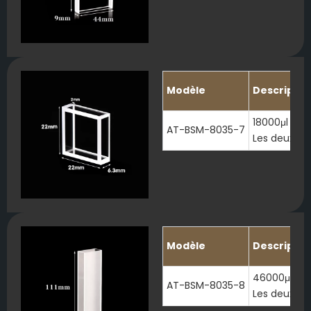
Modèle
Descriptio
18000μl Qua
AT-BSM-8035-7
Les deux ex
Modèle
Descriptio
46000μl Qu
AT-BSM-8035-8
Les deux ex