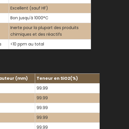
Excellent (sauf HF)
Bon jusqu'à 1000°C
Inerte pour la plupart des produits
chimiques et des réactifs
s
<10 ppm au total
hauteur (mm)
Teneur en SiO2(%)
99.99
99.99
99.99
99.99
99.99