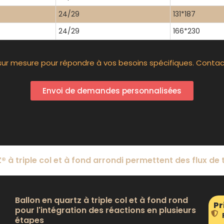
24/29
131*187
24/29
166*230
sur mesure pour répondre à vos besoins spécifiques. Contac
Envoi de demandes personnalisées
 à triple col et à fond arrondi permettent des flux de 
Ballon en quartz à triple col et à fond rond
Pr
pour l'intégration des réactions en plusieurs
étapes