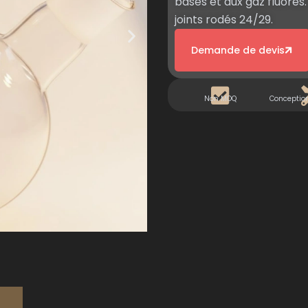
bases et aux gaz fluorés
joints rodés 24/29.
Demande de devis
Non MOQ
Conceptio