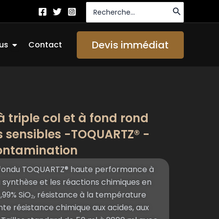
Recherche
de
:
Ouvrir About Us
Devis immédiat
us
Contact
à triple col et à fond rond
s sensibles -TOQUARTZ® -
contamination
tz fondu TOQUARTZ® haute performance à
a synthèse et les réactions chimiques en
9,99% SiO₂, résistance à la température
ente résistance chimique aux acides, aux