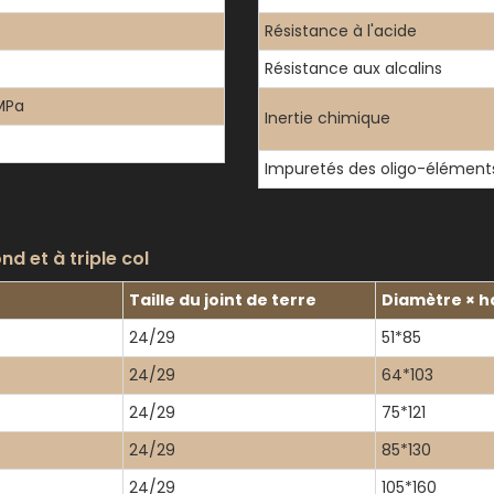
Résistance à l'acide
Résistance aux alcalins
MPa
Inertie chimique
Impuretés des oligo-élément
d et à triple col
Taille du joint de terre
Diamètre × 
24/29
51*85
24/29
64*103
24/29
75*121
24/29
85*130
24/29
105*160