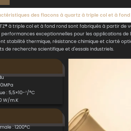
ctéristiques des flacons à quartz à triple col et à fond
® à triple col et à fond rond sont fabriqués à partir de 
s performances exceptionnelles pour les applications de 
nt stabilité thermique, résistance chimique et clarté opti
 de recherche scientifique et d'essais industriels.
du
350MPa
ue : 5,5×10-⁷/°C
60 W/m.K
ale : 1200°C