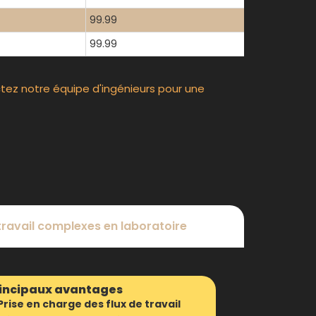
99.99
99.99
tez notre équipe d'ingénieurs pour une
travail complexes en laboratoire
incipaux avantages
Prise en charge des flux de travail