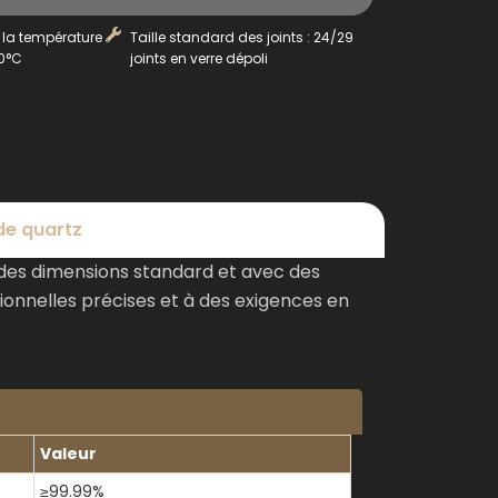
 la température
Taille standard des joints : 24/29
00°C
joints en verre dépoli
de quartz
des dimensions standard et avec des
ionnelles précises et à des exigences en
Valeur
≥99.99%