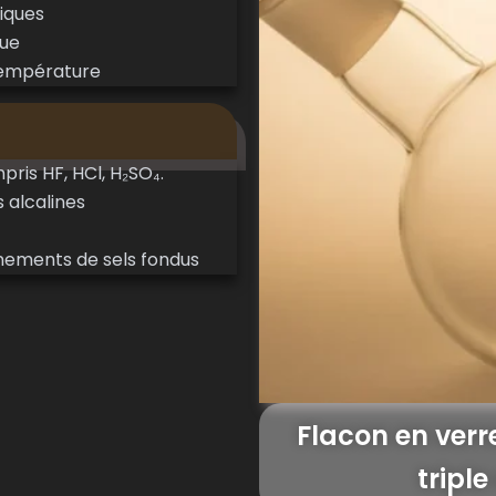
iques
que
température
pris HF, HCl, H₂SO₄.
s alcalines
nnements de sels fondus
Flacon en ver
triple