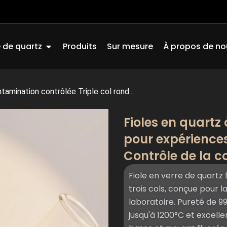
Ouvrir Quartz Glass
 de quartz
Produits
Sur mesure
À propos de no
tamination contrôlée Triple col rond...
Fioles en quartz 
pour expérience
Contrôle de la 
Fiole en verre de quar
trois cols, conçue pour l
laboratoire. Pureté de 9
jusqu'à 1200°C et excell