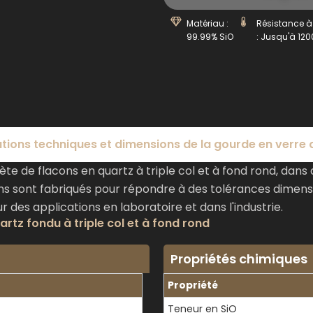
Matériau :
Résistance à
99.99% SiO
: Jusqu'à 12
ations techniques et dimensions de la gourde en verre 
e flacons en quartz à triple col et à fond rond, dans 
ons sont fabriqués pour répondre à des tolérances dimens
des applications en laboratoire et dans l'industrie.
artz fondu à triple col et à fond rond
Propriétés chimiques
Propriété
Teneur en SiO