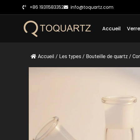
Skip
+86 19311583352
info@toquartz.com
to
content
Accueil
Verre
Accueil
/
Les types
/
Bouteille de quartz
/
Con