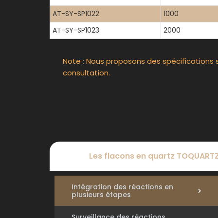
AT-SY-SP1022
1000
AT-SY-SP1023
2000
Note : Nous proposons des spécifications 
consultation.
Les flacons en quartz TOQUARTZ®
Intégration des réactions en
plusieurs étapes
Surveillance des réactions