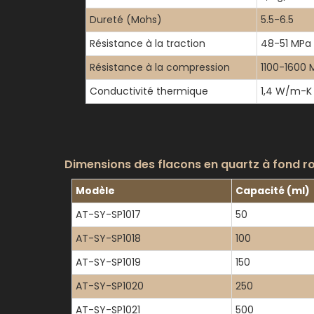
Dureté (Mohs)
5.5-6.5
Résistance à la traction
48-51 MPa
Résistance à la compression
1100-1600 
Conductivité thermique
1,4 W/m-K
Dimensions des flacons en quartz à fond ron
Modèle
Capacité (ml)
AT-SY-SP1017
50
AT-SY-SP1018
100
AT-SY-SP1019
150
AT-SY-SP1020
250
AT-SY-SP1021
500