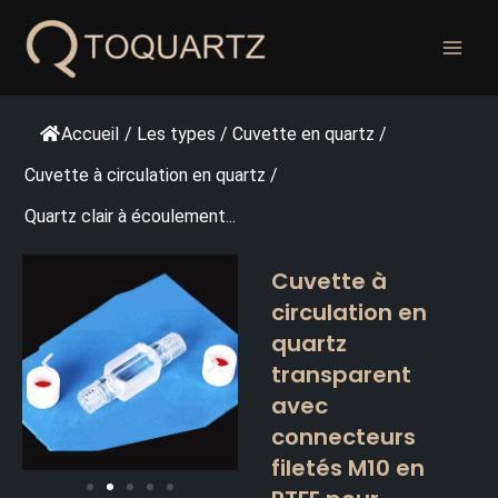
Skip
to
content
Accueil
/
Les types
/
Cuvette en quartz
/
Cuvette à circulation en quartz
/
Quartz clair à écoulement...
Cuvette à
circulation en
quartz
transparent
avec
connecteurs
filetés M10 en