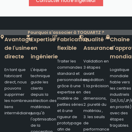
Contacter notre ingénieur
Pourquoi s'associer à TOQUARTZ ?
Avantage
Expertise
Fabrication
Qualité
Chaîne
de l'usine
en
flexible
Assurance
d'appro
directe
ingénierie
mondia
Traiter les
Validation en
commandes
3 étapes
En tant que
L'équipe
Logistique
standard et
avant
fabricant
technique
mondiale
personnalisées
expédition :
direct, nous
guide les
fiable vers
grâce à une
1. la précision
pouvons
clients
les centres
expertise en
des
supprimer
depuis la
industriels
matière de
dimensions,
les nombreux
sélection des
(DE/US/JP/
petites séries
2. pureté du
liens
matériaux
en priorité)
et à une
matériau ,
intermédiaires.
jusqu'à
avec des
rigueur de
3. les seuils
l'optimisation
étapes
prototypage
de
de la
traçables.
afin de
performance
conception,