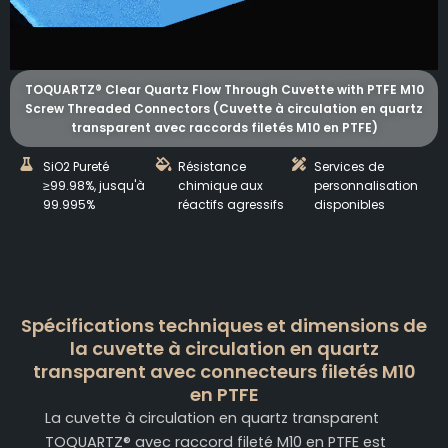
TOQUARTZ® Clear Quartz Flow Through Cuvette with PTFE M10
Screw Threaded Connectors (Cuvette à circulation en quartz
transparent avec raccords filetés M10 en PTFE)
SiO2 Pureté
Résistance
Services de
≥99.98%, jusqu'à
chimique aux
personnalisation
99.995%
réactifs agressifs
disponibles
Spécifications techniques et dimensions de
la cuvette à circulation en quartz
transparent avec connecteurs filetés M10
en PTFE
La cuvette à circulation en quartz transparent
TOQUARTZ® avec raccord fileté M10 en PTFE est