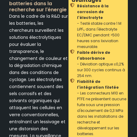
avantages
batteries dans la
Résistance à la
recherche sur l'énergie
corrosion de
Dans le cadre de la R&D sur
l'électrolyte
les batteries, les
- Testé stable contre 1 M
LiPF₆ dans l'électrolyte
chercheurs surveillent les
EC/DMC pendant >500
solutions électrolytiques
heures sans lixiviation
pour évaluer la
mesurable.
transparence, le
Faible dérive de
changement de couleur et
l'absorbance
- Déviation optique ≤0,2%
la dégradation chimique
sur 300 cycles continus à
dans des conditions de
254 nm.
cyclage. Les électrolytes
Fiabilité de
contiennent souvent des
l'intégration filetée
sels corrosifs et des
- Les connecteurs M10 en
PTFE ne présentent aucune
solvants organiques qui
fuite sous une pression
attaquent les cellules en
d'écoulement de 0,3 MPa
verre conventionnelles,
dans les installations de
entraînant un lessivage et
recherche et
développement sur les
une distorsion des
batteries.
mesures. La surveillance