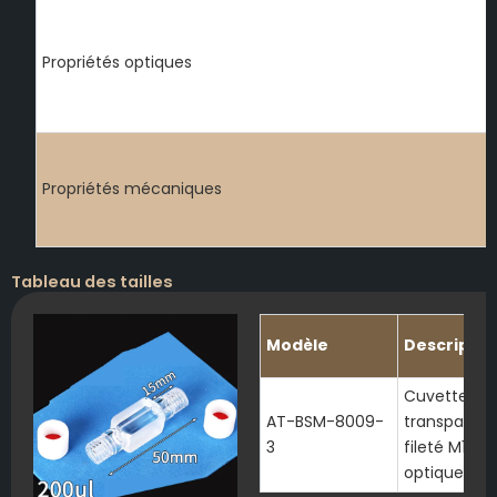
Propriétés optiques
Propriétés mécaniques
Tableau des tailles
Modèle
Descriptio
Cuvette à c
AT-BSM-8009-
transparent
3
fileté M10 e
optique, fe