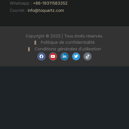
Whatsapp :
+86-19311583352
Courriel :
info@toquartz.com
Copyright © 2025 | Tous droits réservés.
Politique de confidentialité
Conditions générales d'utilisation
F
Y
L
T
T
a
o
i
w
i
c
u
n
i
k
e
t
k
t
t
b
u
e
t
o
o
b
d
e
k
o
e
i
r
k
n
-
i
n