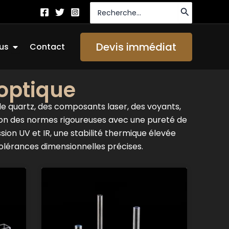
Recherche
de
:
Ouvrir About Us
Devis immédiat
us
Contact
 optique
quartz, des composants laser, des voyants,
elon des normes rigoureuses avec une pureté de
ion UV et IR, une stabilité thermique élevée
tolérances dimensionnelles précises.
e
Page