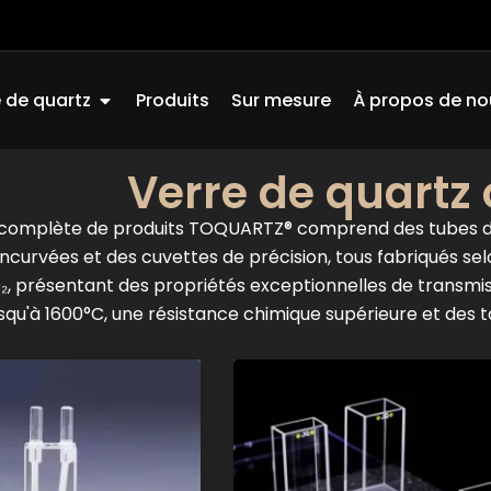
Ouvrir Quartz Glass
 de quartz
Produits
Sur mesure
À propos de no
Verre de quartz
omplète de produits TOQUARTZ® comprend des tubes de 
incurvées et des cuvettes de précision, tous fabriqués s
₂, présentant des propriétés exceptionnelles de transmiss
usqu'à 1600°C, une résistance chimique supérieure et des 
Page
Page
Page
Page
Pag