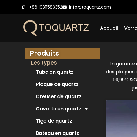
Skip
+86 19311583352
info@toquartz.com
to
content
Accueil
Verre
Produits
Les types
La gamme c
des plaques 
Tube en quartz
99,99% SiO
Plaque de quartz
j
Creuset de quartz
Cuvette en quartz
Tige de quartz
Bateau en quartz