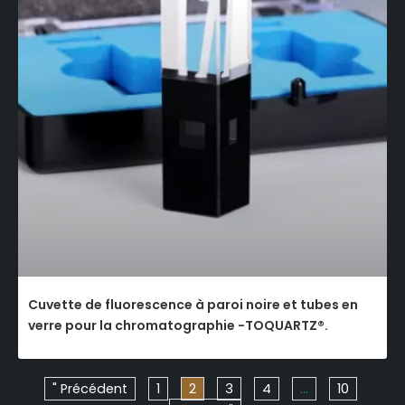
Cuvette de fluorescence à paroi noire et tubes en
verre pour la chromatographie -TOQUARTZ®.
" Précédent
1
2
3
4
…
10