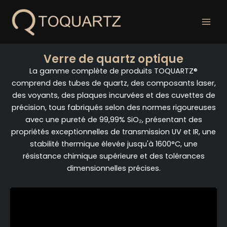
Skip
to
content
Verre de quartz optique
La gamme complète de produits TOQUARTZ®
comprend des tubes de quartz, des composants laser,
des voyants, des plaques incurvées et des cuvettes de
précision, tous fabriqués selon des normes rigoureuses
avec une pureté de 99,99% SiO₂, présentant des
propriétés exceptionnelles de transmission UV et IR, une
stabilité thermique élevée jusqu'à 1600°C, une
résistance chimique supérieure et des tolérances
dimensionnelles précises.
Page
Page
Page
Page
Page