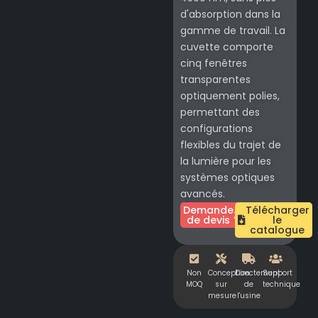
d'absorption dans la
gamme de travail. La
cuvette comporte
cinq fenêtres
transparentes
optiquement polies,
permettant des
configurations
flexibles du trajet de
la lumière pour les
systèmes optiques
avancés.
Demande
Télécharger
de devis
le
catalogue
Non
Conception
Directement
Support
MOQ
sur
de
technique
mesure
l'usine