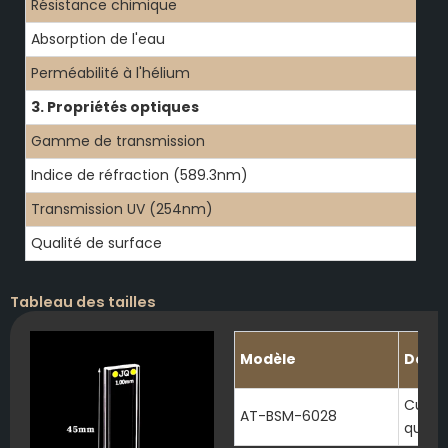
Résistance chimique
Absorption de l'eau
Perméabilité à l'hélium
3. Propriétés optiques
Gamme de transmission
Indice de réfraction (589.3nm)
Transmission UV (254nm)
Qualité de surface
Tableau des tailles
Modèle
Descr
Cuvet
AT-BSM-6028
quartz