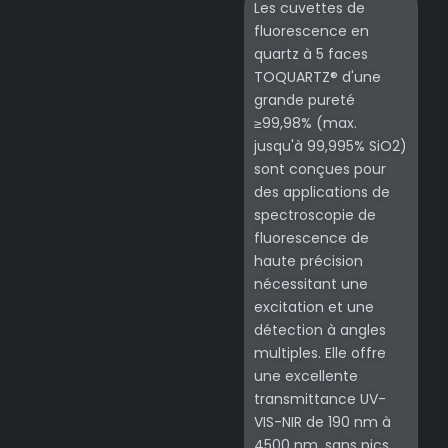
Les cuvettes de
fluorescence en
quartz à 5 faces
TOQUARTZ® d'une
grande pureté
≥99,98% (max.
jusqu'à 99,995% SiO2)
sont conçues pour
des applications de
spectroscopie de
fluorescence de
haute précision
nécessitant une
excitation et une
détection à angles
multiples. Elle offre
une excellente
transmittance UV-
VIS-NIR de 190 nm à
4500 nm, sans pics