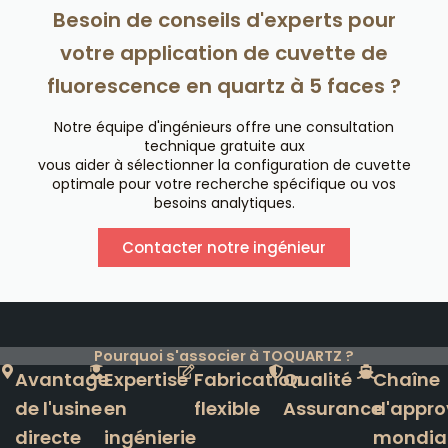
Besoin de conseils d'experts pour
votre application de cuvette de
fluorescence en quartz à 5 faces ?
Notre équipe d'ingénieurs offre une consultation
technique gratuite aux
vous aider à sélectionner la configuration de cuvette
optimale pour votre recherche spécifique ou vos
besoins analytiques.
Contacter notre ingénieur
Pourquoi s'associer à TOQUARTZ ?
Avantage
Expertise
Fabrication
Qualité
Chaîne
de l'usine
en
flexible
Assurance
d'appro
directe
ingénierie
mondia