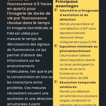
Principaux
fluorescence à 5 faces
avantages
en quartz pour
Géométrie orthogonale
l'imagerie de durée de
d'excitation et de
vie par fluorescence
détection
résolue dans le temps
Permet une excitation et
En imagerie biomédicale, le
une détection à 90° sans
FLIM est utilisé pour
repositionnement,
réduisant l'erreur
mesurer le temps de
d'alignement jusqu'à 15%.
décroissance des signaux
Exposition minimale au
de fluorescence, ce qui
photoblanchiment
permet d'obtenir des
L'illumination latérale
réduit l'exposition directe
informations sur les
au laser, prolongeant la
environnements
durée de vie de la
moléculaires, tels que le pH,
fluorescence de
la concentration en ions ou
l'échantillon de 28%.
les interactions entre
Résolution temporelle
améliorée
protéines. Ces mesures
Permet une détection
nécessitent souvent une
simultanée sous plusieurs
excitation et une détection
angles, améliorant la
simultanées à partir
précision de la courbe de