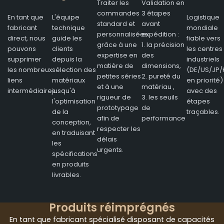
Traiter les
Validation en
commandes
3 étapes
En tant que
L'équipe
Logistique
standard et
avant
fabricant
technique
mondiale
personnalisées
expédition :
direct, nous
guide les
fiable vers
grâce à une
1. la précision
pouvons
clients
les centres
expertise en
des
supprimer
depuis la
industriels
matière de
dimensions,
les nombreux
sélection des
(DE/US/JP/
petites séries
2. pureté du
liens
matériaux
en priorité)
et à une
matériau ,
intermédiaires.
jusqu'à
avec des
rigueur de
3. les seuils
l'optimisation
étapes
prototypage
de
de la
traçables.
afin de
performance
conception,
respecter les
en traduisant
délais
les
urgents.
spécifications
en produits
livrables.
Produits réimprégnés
En tant que fabricant spécialisé disposant de capacités