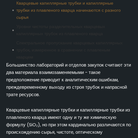
Кварцевые капиллярные трубки и капиллярные
трубки из плавленого кварца начинаются с разного
сырья
Уровни чистоты разделительных кварцевых
капиллярных трубок из плавленого кварца
Спектральное пропускание кварцевых капиллярных
трубок, измеренное в сравнении с плавленым
кварцем
Большинство лабораторий и отделов закупок считают эти
Тепловые характеристики кварцевых капиллярных
два материала взаимозаменяемыми - такое
трубок по сравнению с плавленым кварцем
предположение приводит к аналитическим ошибкам,
Механическая целостность и свойства поверхности
преждевременному выходу из строя трубок и напрасной
кварцевых капиллярных трубок
трате ресурсов.
Химическая стойкость кварцевых капиллярных
трубок в агрессивных аналитических средах
Кварцевые капиллярные трубки и капиллярные трубки из
Сценарии применения, позволяющие подобрать
плавленого кварца имеют одну и ту же химическую
кварцевые капиллярные трубки или плавленый кварц
формулу (SiO₂), но при этом кардинально различаются по
в соответствии с конкретными требованиями
происхождению сырья, чистоте, оптическому