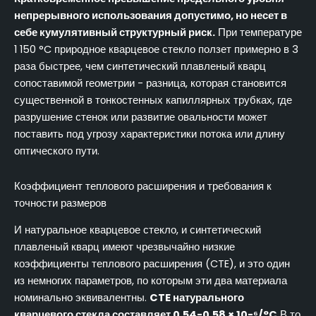
непрерывного использования допустимо, но несет в
себе кумулятивный структурный риск.
При температуре
1 150 °C природное кварцевое стекло ползет примерно в 3
раза быстрее, чем синтетический плавленый кварц
сопоставимой геометрии - разница, которая становится
существенной в тонкостенных капиллярных трубках, где
разрушение стенок или развитие овальности может
поставить под угрозу характеристики потока или длину
оптического пути.
Коэффициент теплового расширения и требования к
точности размеров
И натуральное кварцевое стекло, и синтетический
плавленый кварц имеют чрезвычайно низкие
коэффициенты теплового расширения (CTE), и это один
из немногих параметров, по которым эти два материала
номинально эквивалентны.
CTE натурального
кварцевого стекла составляет 0,54-0,58 × 10-⁶/°C.
В то