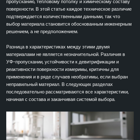
Стандартные размеры и допуски на кварцевые
пропусканию, тепловому потолку и химическому составу
капиллярные трубки
поверхности. В этой статье каждое техническое различие
подтверждается количественными данными, так что
Система выбора спецификаций кварцевых
выбор материала становится обоснованным инженерным
капиллярных трубок по применению
решением, а не предположением.
Заключение
ЧАСТО ЗАДАВАЕМЫЕ ВОПРОСЫ
Разница в характеристиках между этими двумя
материалами не является незначительной. Различия в
УФ-пропускании, устойчивости к девитрификации и
реактивности поверхности измеримы, критичны для
применения и в ряде случаев необратимы, если выбран
неправильный материал. В следующих разделах
последовательно рассматриваются все характеристики,
начиная с состава и заканчивая системой выбора.