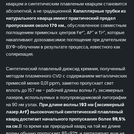
кварцем и синтетическим плавленым кварцем становится
абсолютной, а не градационной.
Капиллярные трубки из
натурального кварца имеют практический предел
пропускания около 170 нм.
, обусловленное совместным
поглощением примесных центров Fe³⁺, Al³⁺ и Ti⁴⁺, которые
накапливают дозозависимое поглощение при длительном
ВУФ-облучении в результате процесса, известного как
соляризация.
Синтетический плавленый диоксид кремния, полученный
методом плазменного CVD с содержанием металлических
примесей менее 0,01 ppm, заметно пропускает свет
вплоть до 157 нм - рабочей длины волны F₂ эксимерных
лазеров, используемых в полупроводниковой литографии
на 90 нм узлах.
При длине волны 193 нм (эксимерный
лазер ArF) высокочистый синтетический плавленый
кварц достигает начального пропускания более 99,5%
на см.
В то время как природный кварц на той же длине
волны обычно пропускает 85-92% и деградирует еще на