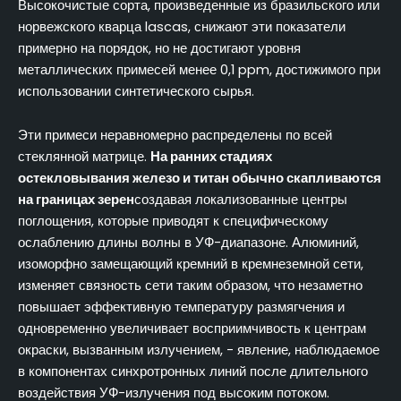
Высокочистые сорта, произведенные из бразильского или
норвежского кварца lascas, снижают эти показатели
примерно на порядок, но не достигают уровня
металлических примесей менее 0,1 ppm, достижимого при
использовании синтетического сырья.
Эти примеси неравномерно распределены по всей
стеклянной матрице.
На ранних стадиях
остекловывания железо и титан обычно скапливаются
на границах зерен
создавая локализованные центры
поглощения, которые приводят к специфическому
ослаблению длины волны в УФ-диапазоне. Алюминий,
изоморфно замещающий кремний в кремнеземной сети,
изменяет связность сети таким образом, что незаметно
повышает эффективную температуру размягчения и
одновременно увеличивает восприимчивость к центрам
окраски, вызванным излучением, - явление, наблюдаемое
в компонентах синхротронных линий после длительного
воздействия УФ-излучения под высоким потоком.