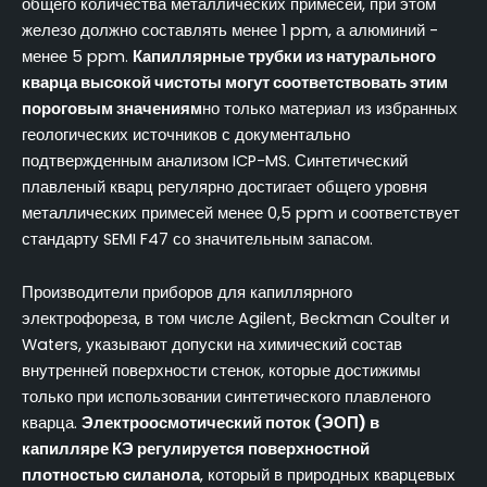
общего количества металлических примесей, при этом
железо должно составлять менее 1 ppm, а алюминий -
менее 5 ppm.
Капиллярные трубки из натурального
кварца высокой чистоты могут соответствовать этим
пороговым значениям
но только материал из избранных
геологических источников с документально
подтвержденным анализом ICP-MS. Синтетический
плавленый кварц регулярно достигает общего уровня
металлических примесей менее 0,5 ppm и соответствует
стандарту SEMI F47 со значительным запасом.
Производители приборов для капиллярного
электрофореза, в том числе Agilent, Beckman Coulter и
Waters, указывают допуски на химический состав
внутренней поверхности стенок, которые достижимы
только при использовании синтетического плавленого
кварца.
Электроосмотический поток (ЭОП) в
капилляре КЭ регулируется поверхностной
плотностью силанола
, который в природных кварцевых