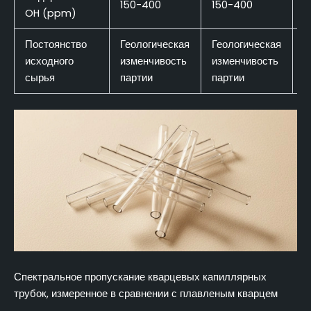
150-400
150-400
OH (ppm)
(
Постоянство
Геологическая
Геологическая
Т
исходного
изменчивость
изменчивость
х
сырья
партии
партии
Спектральное пропускание кварцевых капиллярных
трубок, измеренное в сравнении с плавленым кварцем