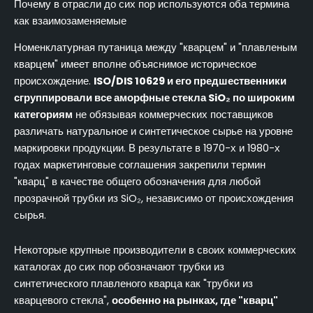
Почему в отрасли до сих пор используются оба термина
как взаимозаменяемые
Номенклатурная путаница между "кварцем" и "плавленым
кварцем" имеет вполне объяснимое историческое
происхождение.
ISO/DIS 10629 и его предшественники
сгруппировали все аморфные стекла SiO₂ по широким
категориям
не обязывая коммерческих поставщиков
различать натуральное и синтетическое сырье на уровне
маркировки продукции. В результате в 1970-х и 1980-х
годах маркетинговые соглашения закрепили термин
"кварц" в качестве общего обозначения для любой
прозрачной трубки из SiO₂, независимо от происхождения
сырья.
Некоторые крупные производители в своих коммерческих
каталогах до сих пор обозначают трубки из
синтетического плавленого кварца как "трубки из
кварцевого стекла",
особенно на рынках, где "кварц"