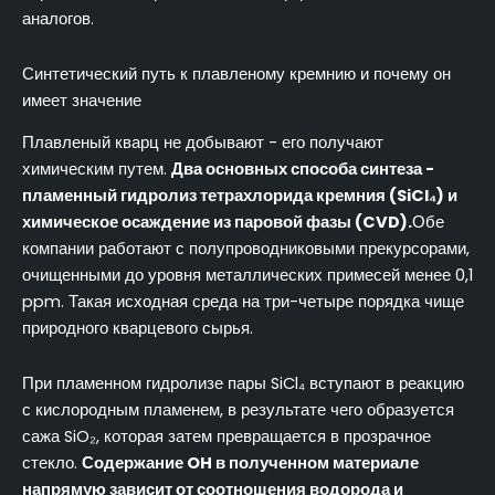
аналогов.
Синтетический путь к плавленому кремнию и почему он
имеет значение
Плавленый кварц не добывают - его получают
химическим путем.
Два основных способа синтеза -
пламенный гидролиз тетрахлорида кремния (SiCl₄) и
химическое осаждение из паровой фазы (CVD).
Обе
компании работают с полупроводниковыми прекурсорами,
очищенными до уровня металлических примесей менее 0,1
ppm. Такая исходная среда на три-четыре порядка чище
природного кварцевого сырья.
При пламенном гидролизе пары SiCl₄ вступают в реакцию
с кислородным пламенем, в результате чего образуется
сажа SiO₂, которая затем превращается в прозрачное
стекло.
Содержание OH в полученном материале
напрямую зависит от соотношения водорода и