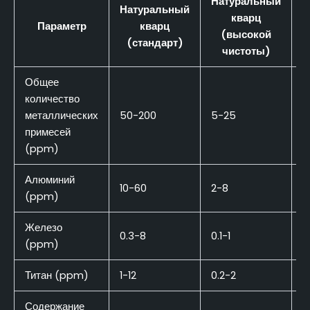
Натуральный
Натуральный
кварц
Параметр
кварц
(высокой
(стандарт)
чистоты)
Общее
количество
металлических
50-200
5-25
<
примесей
(ppm)
Алюминий
10-60
2-8
< 
(ppm)
Железо
0.3-8
0.1-1
<
(ppm)
Титан (ppm)
1-12
0.2-2
<
Содержание
1