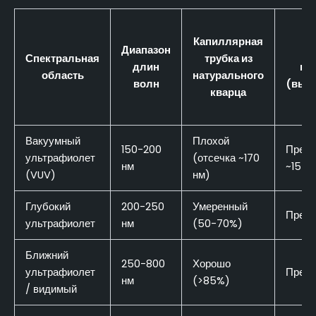
Капиллярная
Диапазон
С
Спектральная
трубка из
длин
пл
область
натурального
волн
(выс
кварца
Вакуумный
Плохой
150-200
Прево
ультрафиолет
(отсечка ~170
нм
~155 
(VUV)
нм)
Глубокий
200-250
Умеренный
Прево
ультрафиолет
нм
(50-70%)
Ближний
250-800
Хорошо
ультрафиолет
Прево
нм
(>85%)
/ видимый