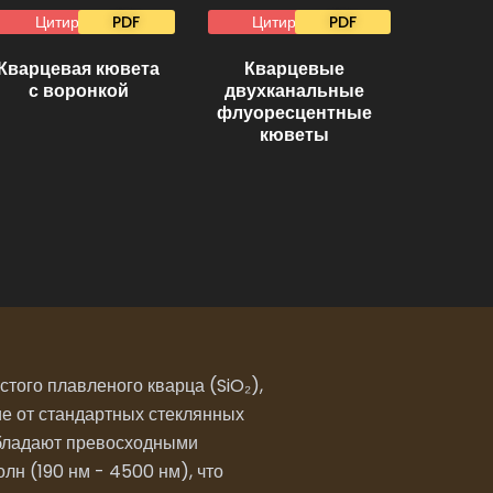
Цитировать
PDF
Цитировать
PDF
Кварцевая кювета
Кварцевые
с воронкой
двухканальные
флуоресцентные
кюветы
того плавленого кварца (SiO₂),
ие от стандартных стеклянных
 обладают превосходными
н (190 нм - 4500 нм), что