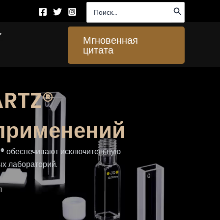
Поиск:
ткрыто About Us
Мгновенная
цитата
ARTZ®
 применений
Z® обеспечивают исключительную
ых лабораторий.
л