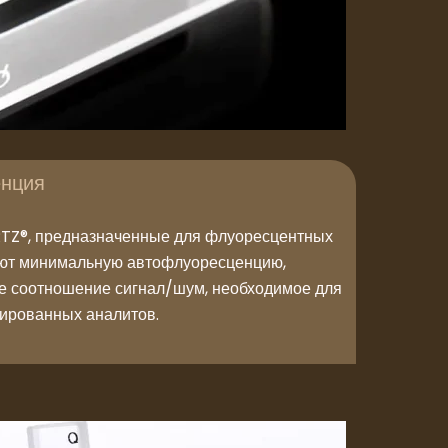
енция
Z®, предназначенные для флуоресцентных
уют минимальную автофлуоресценцию,
е соотношение сигнал/шум, необходимое для
ированных аналитов.