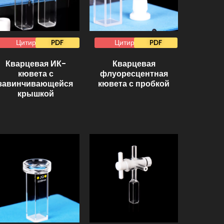
Цитировать
PDF
Цитировать
PDF
Кварцевая ИК-
Кварцевая
кювета с
флуоресцентная
завинчивающейся
кювета с пробкой
крышкой