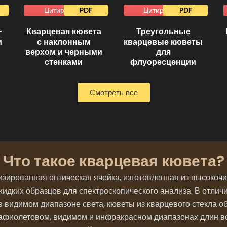
Цитировать
PDF
Цитировать
PDF
-
Кварцевая кювета
Треугольные
и
с наклонным
кварцевые кюветы
верхом и черными
для
стенками
флуоресценции
Смотреть все
Что такое кварцевая кювета?
зированная оптическая ячейка, изготовленная из высокочис
идких образцов для спектроскопического анализа. В отлич
 в видимом диапазоне света, кюветы из кварцевого стекла
афиолетовом, видимом и инфракрасном диапазонах длин вол