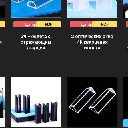
Цитировать
PDF
Цитировать
PDF
УФ-кювета с
2 оптических окна
я
отражающим
ИК кварцевая
кварцем
кювета