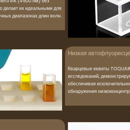
днего ИК (4500 нм) без
то делает их идеальными для
ичных диапазонах длин волн.
Низкая автофлуоресц
Кварцевые кюветы TOQUART
исследований, демонстрир
обеспечивая исключительно
обнаружения низкоконцентр