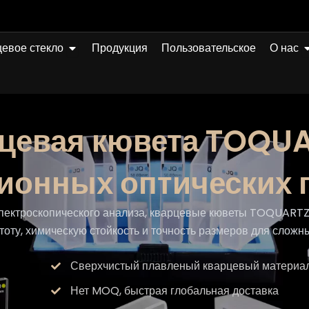
Открыто Quartz Glass
О
евое стекло
Продукция
Пользовательское
О нас
цевая кювета TOQU
ионных оптических
пектроскопического анализа, кварцевые кюветы TOQUART
тоту, химическую стойкость и точность размеров для сложн
Сверхчистый плавленый кварцевый материа
Нет MOQ, быстрая глобальная доставка