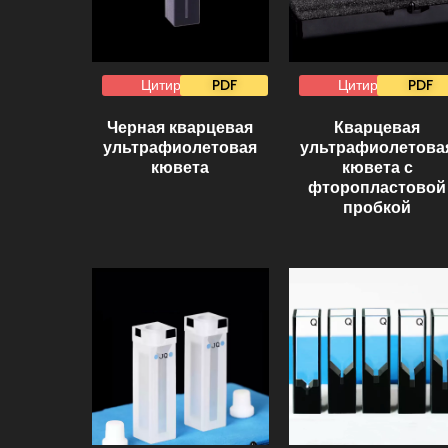
Цитировать
PDF
Цитировать
PDF
Черная кварцевая
Кварцевая
ультрафиолетовая
ультрафиолетова
кювета
кювета с
фторопластовой
пробкой