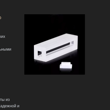
о
ких
льными
ты из
надежной и