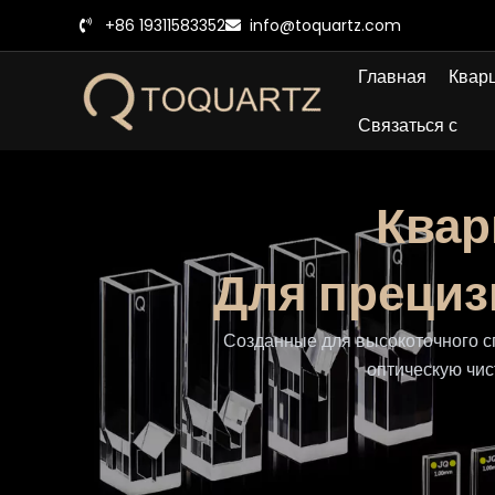
Перейти
+86 19311583352
info@toquartz.com
к
содержанию
Главная
Кварц
Связаться с
Квар
Для прециз
Созданные для высокоточного с
оптическую чис