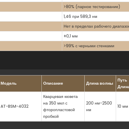
>80% (парное тестирование)
1,46 при 589,3 нм
Нет в пределах рабочего диапазо
±0,1 мм
>99% с черными стенками
Путь
Модель
Описание
Длина волны
Длин
Кварцевая кювета
на 350 мкл с
200 нм-2500
AT-BSM-4032
10 мм
фторопластовой
нм
пробкой