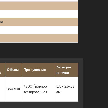
на
Размеры
Объем
Пропускание
Щель
а
контура
>80% (парное
12,5×12,5x53
350 мкл
1 мм
тестирование)
мм