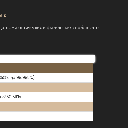
ы с
ртами оптических и физических свойств, что
SiO2, до 99,995%)
и >350 МПа