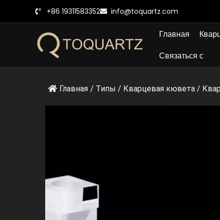
Перейти
+86 19311583352
info@toquartz.com
к
содержанию
Главная
Кварц
Связаться с
Главная
/
Типы
/
Кварцевая кювета
/
Ква