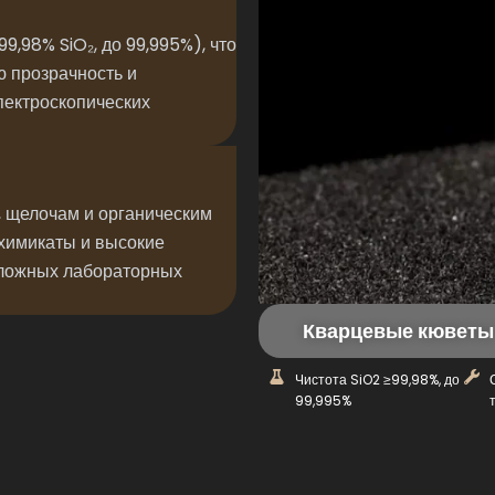
9,98% SiO₂, до 99,995%), что
 прозрачность и
пектроскопических
, щелочам и органическим
химикаты и высокие
сложных лабораторных
Кварцевые кюветы
Чистота SiO2 ≥99,98%, до
99,995%