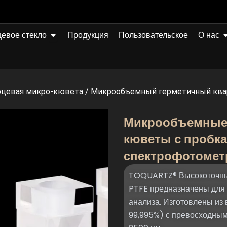
Открыто Quartz Glass
О
евое стекло
Продукция
Пользовательское
О нас
рцевая микро-кювета
/
Микрообъемный герметичный квар
Микрообъемные 
кюветы с пробка
спектрофотомет
TOQUARTZ® Высокоточные
PTFE предназначены для 
анализа. Изготовлены из 
99,995%) с превосходным