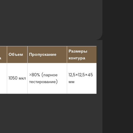
Размеры
Объем
Пропускание
Щель
а
контура
>80% (парное
12,5×12,5×45
1050 мкл
3 мм
тестирование)
мм