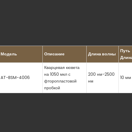
Путь
Модель
Описание
Длина волны
Длин
Кварцевая кювета
на 1050 мкл с
200 нм-2500
AT-BSM-4006
10 мм
фторопластовой
нм
пробкой