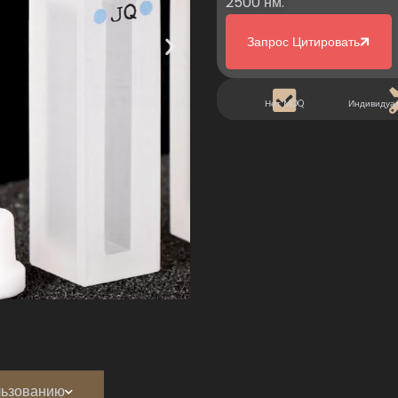
2500 нм.
Запрос Цитировать
Нет MOQ
Индивидуа
льзованию