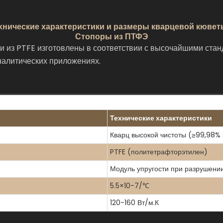
хнические характеристики и размеры кварцевой кювет
Стопоры из ПТФЭ
из PTFE изготовлены в соответствии с высочайшими станда
налитических приложениях.
Технические характеристики
Кварц высокой чистоты (≥99,98% 
PTFE (политетрафторэтилен)
Модуль упругости при разрушени
5.5×10-7/℃
120-160 Вт/м.К