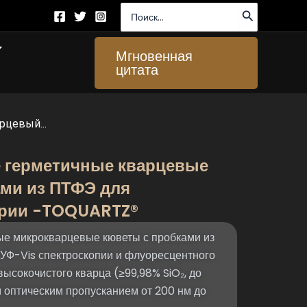
Поиск:
ткрыто About Us
Мгновенная
цитата
цевый...
герметичные кварцевые
ми из ПТФЭ для
рии -TOQUARTZ®
 микрокварцевые кюветы с пробками из
УФ-Vis спектроскопии и флуоресцентного
высокочистого кварца (≥99,98% SiO₂, до
 оптическим пропусканием от 200 нм до