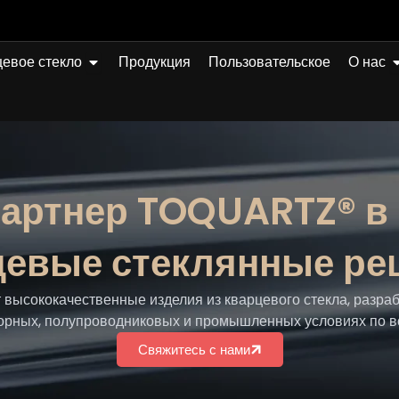
Открыто Quartz Glass
О
евое стекло
Продукция
Пользовательское
О нас
артнер TOQUARTZ® в
цевые стеклянные ре
ысококачественные изделия из кварцевого стекла, разра
орных, полупроводниковых и промышленных условиях по в
Свяжитесь с нами