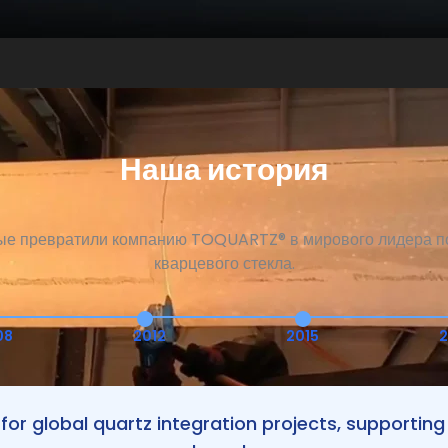
Наша история
ые превратили компанию TOQUARTZ® в мирового лидера по
кварцевого стекла.
08
2012
2015
2
for global quartz integration projects, supporti