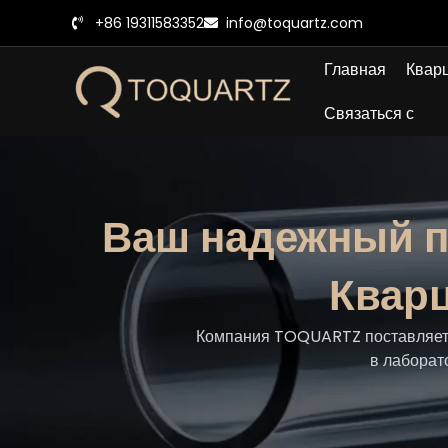
Перейти
+86 19311583352
info@toquartz.com
к
содержанию
Главная
Кварц
Связаться с
Ваш надежный п
Квар
Компания TOQUARTZ поставляет в
в лаборат