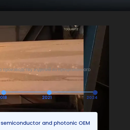
 производству изделий из прецизионного
018
2021
2024
ng semiconductor and photonic OEM