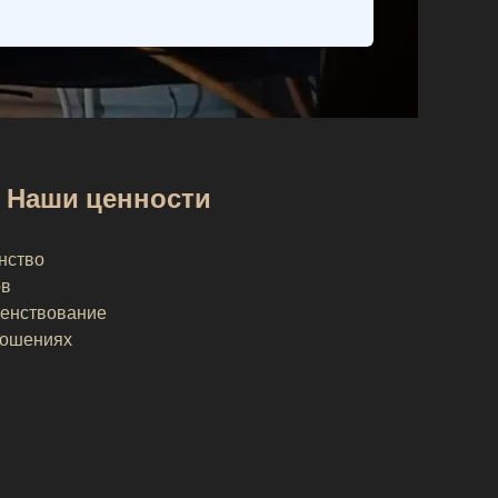
Наши ценности
нство
ов
енствование
ношениях