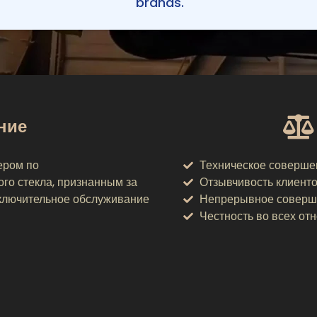
brands.
ние
ером по
Техническое соверше
го стекла, признанным за
Отзывчивость клиент
сключительное обслуживание
Непрерывное соверш
Честность во всех от