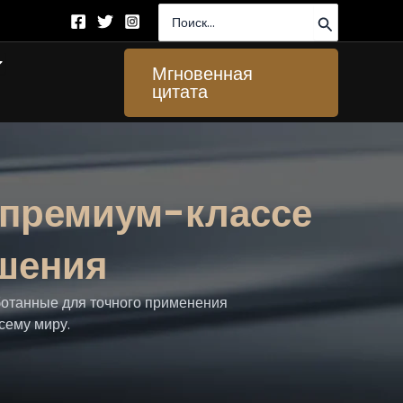
Поиск:
ткрыто About Us
Мгновенная
цитата
 премиум-классе
шения
ботанные для точного применения
сему миру.