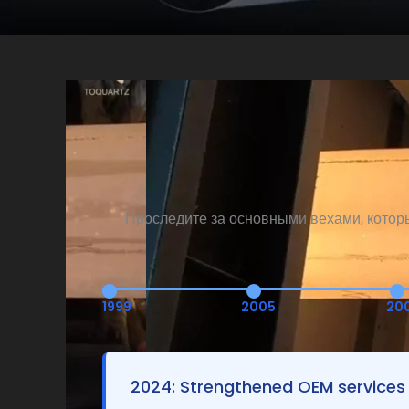
Проследите за основными вехами, котор
1999
2005
20
2024: Strengthened OEM services 