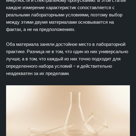
инертности и спектральному пропусканию. В этой статье
соответствии с поставленной задачей
каждое измерение характеристик сопоставляется с
Оценка эффективности затрат в течение всего
реальными лабораторными условиями, поэтому выбор
жизненного цикла кварцевой лабораторной посуды
между этими двумя материалами основывается на
фактах, а не на предположениях.
Практическая схема выбора кварцевой
лабораторной посуды
Оба материала заняли достойное место в лабораторной
Заключение
практике. Разница не в том, что один из них универсально
ЧАСТО ЗАДАВАЕМЫЕ ВОПРОСЫ
лучше, а в том, что каждый из них точно подходит для
определенного набора условий - и действительно
неадекватен за их пределами.