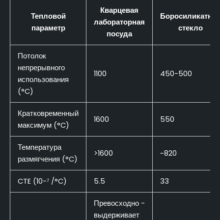
Кварцевая
Тепловой
Боросиликатно
лабораторная
параметр
стекло
посуда
Потолок
непрерывного
1100
450-500
использования
(°C)
Кратковременный
1600
550
максимум (°C)
Температура
>1600
~820
размягчения (°C)
CTE (10-⁷ /°C)
5.5
33
Превосходно -
выдерживает