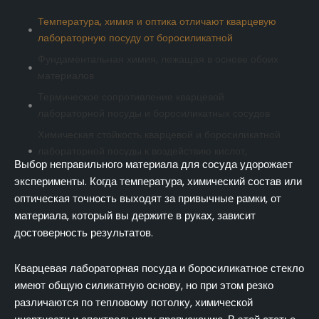
Температура, химия и оптика отличают кварцевую
лабораторную посуду от боросиликатной
Фундаментальная химия, лежащая в основе обоих
материалов
Термическое сопротивление кварцевой
лабораторной посуды и боросиликатных сосудов
Химическая стойкость кварцевой и боросиликатной
лабораторной посуды к воздействию кислот,
Выбор неправильного материала для сосуда удорожает
щелочей и HF
эксперименты. Когда температура, химический состав или
Сравнение оптического пропускания между
оптическая точность выходят за привычные рамки, от
кварцевой лабораторной посудой и боросиликатным
материала, который вы держите в руках, зависит
стеклом
достоверность результатов.
Механические свойства и обрабатываемость
кварцевой лабораторной посуды по сравнению с
Кварцевая лабораторная посуда и боросиликатное стекло
боросиликатной
имеют общую силикатную основу, но при этом резко
Исследовательские приложения Подбор кварцевой
различаются по тепловому потолку, химической
или боросиликатной лабораторной посуды в