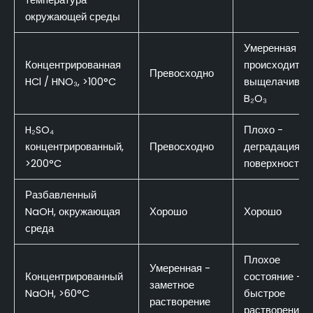
окружающей среды
Умеренная -
Концентрированная
происходит
Превосходно
HCl / HNO₃, >100°C
выщелачиван
B₂O₃
H₂SO₄
Плохо -
концентрированный,
Превосходно
деградация
>200°C
поверхности
Разбавленный
NaOH, окружающая
Хорошо
Хорошо
среда
Плохое
Умеренная -
Концентрированный
состояние -
заметное
NaOH, >60°C
быстрое
растворение
растворение