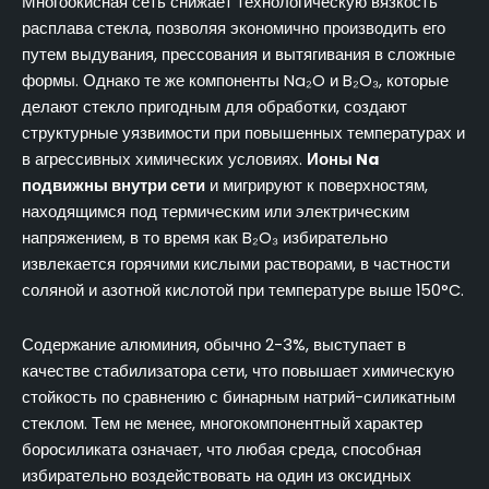
Многоокисная сеть снижает технологическую вязкость
расплава стекла, позволяя экономично производить его
путем выдувания, прессования и вытягивания в сложные
формы. Однако те же компоненты Na₂O и B₂O₃, которые
делают стекло пригодным для обработки, создают
структурные уязвимости при повышенных температурах и
в агрессивных химических условиях.
Ионы Na
подвижны внутри сети
и мигрируют к поверхностям,
находящимся под термическим или электрическим
напряжением, в то время как B₂O₃ избирательно
извлекается горячими кислыми растворами, в частности
соляной и азотной кислотой при температуре выше 150°C.
Содержание алюминия, обычно 2-3%, выступает в
качестве стабилизатора сети, что повышает химическую
стойкость по сравнению с бинарным натрий-силикатным
стеклом. Тем не менее, многокомпонентный характер
боросиликата означает, что любая среда, способная
избирательно воздействовать на один из оксидных