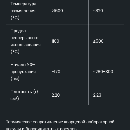
Температура
размягчения
>1600
~820
(°C)
Предел
непрерывного
1100
≤500
использования
(°C)
Начало УФ-
пропускания
~170
~280-300
(нм)
Плотность (г/
2.20
2.23
см³)
Термическое сопротивление кварцевой лабораторной
посуды и боросиликатных сосудов