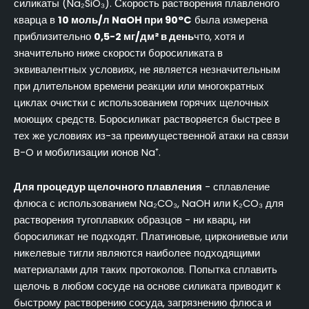
силикаты (Na₂SiO₃). Скорость растворения плавленого
кварца в
10 моль/л NaOH при 90°C
была измерена
приблизительно
0,5-2 мг/дм² в день
что, хотя и
значительно ниже скорости боросиликата в
эквивалентных условиях, не является незначительным
при длительном времени реакции или многократных
циклах очистки с использованием горячих щелочных
моющих средств. Боросиликат растворяется быстрее в
тех же условиях из-за преимущественной атаки на связи
B-O и мобилизации ионов Na⁺.
Для процедур щелочного плавления
- сплавление
флюса с использованием Na₂CO₃, NaOH или K₂CO₃ для
растворения тугоплавких образцов - ни кварц, ни
боросиликат не подходят. Платиновые, циркониевые или
никелевые тигли являются наиболее подходящими
материалами для таких протоколов. Попытка сплавить
щелочь в любом сосуде на основе силиката приводит к
быстрому растворению сосуда, загрязнению флюса и