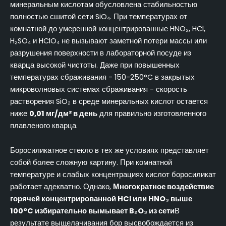
минеральным кислотам обусловлена стабильностью
полностью сшитой сети SiO₄. При температурах от
комнатной до умеренной концентрированные HNO₃, HCl,
H₂SO₄ и HClO₄ не вызывают заметной потери массы или
разрушения поверхности в лабораторной посуде из
кварца высокой чистоты. Даже при повышенных
температурах сбраживания - 150-250°C в закрытых
микроволновых системах сбраживания - скорость
растворения SiO₂ в среде минеральных кислот остается
ниже
0,01 мг/дм² в день
для правильно изготовленного
плавленого кварца.
Боросиликатное стекло в тех же условиях представляет
собой более сложную картину. При комнатной
температуре и слабых концентрациях кислот боросиликат
работает адекватно. Однако,
Многократное воздействие
горячей концентрированной HCl или HNO₃ выше
100°C избирательно вымывает B₂O₃ из сети
В
результате выщелачивания бор высвобождается из