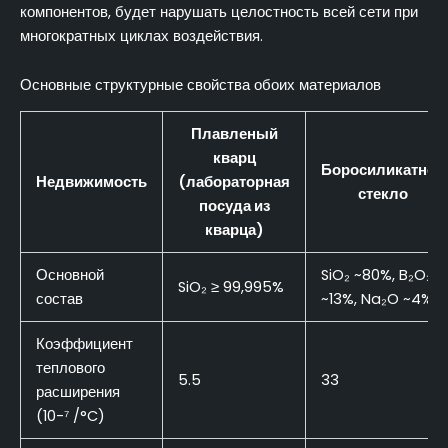
компонентов, будет нарушать целостность всей сети при
многократных циклах воздействия.
Основные структурные свойства обоих материалов
Плавленый
кварц
Боросиликатное
Недвижимость
(лабораторная
стекло
посуда из
кварца)
Основной
SiO₂ ~80%, B₂O₃
SiO₂ ≥ 99,995%
состав
~13%, Na₂O ~4%
Коэффициент
теплового
5.5
33
расширения
(10-⁷ /°C)