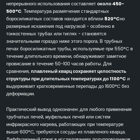
непрерывного использования составляет
около 450-
500°C
. Температура размягчения стандартных
боросиликатных составов находится вблизи
820°C
но
размерные искажения под нагрузкой - особенно в
тонкостенных трубах или тиглях - становятся
значительными гораздо ниже этого порога. В трубных
печах боросиликатные трубы, используемые при 550°C в
течение длительного времени, обнаруживают заметное
провисание в течение 50-100 часов работы. Для
сравнения,
плавленый кварц сохраняет целостность
структуры при длительных температурах до 1100°C
и
выдерживает кратковременные перепады до 1600°C без
деформации.
Практический вывод однозначен: для любого применения
трубчатых печей, муфельных печей или систем
инфракрасного нагрева, работающих при температуре
выше 600°C, требуются сосуды из плавленого кварца.
Диффузионный отжиг в исследованиях полупроводников,