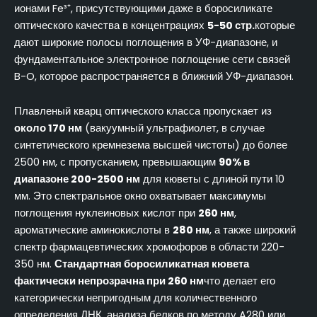
ионами Fe³⁺, присутствующими даже в боросиликате
оптического качества в концентрациях
5-50 стр.
которые
дают широкие полосы поглощения в УФ-диапазоне, и
фундаментальное электронное поглощение сети связей
B-O, которое распространяется в ближний УФ-диапазон.
Плавленый кварц оптического класса пропускает из
около 170 нм
(вакуумный ультрафиолет, в случае
синтетического кремнезема высшей чистоты) до более
2500 нм, с пропусканием, превышающим
90% в
диапазоне 200-2500 нм
для кюветы с длиной пути 10
мм. Это спектральное окно охватывает максимумы
поглощения нуклеиновых кислот при
260 нм
,
ароматические аминокислоты в
280 нм
, а также широкий
спектр фармацевтических хромофоров в области 220-
350 нм.
Стандартная боросиликатная кювета
фактически непрозрачна при 260 нм
что делает его
категорически непригодным для количественного
определения ДНК, анализа белков по методу A280 или