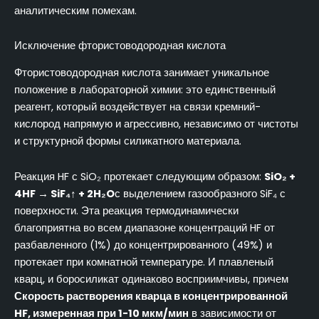
аналитическим помехам.
Исключение фтористоводородная кислота
Фтористоводородная кислота занимает уникальное
положение в лабораторной химии: это единственный
реагент, который воздействует на связи кремний-
кислород напрямую и агрессивно, независимо от чистоты
и структурной формы силикатного материала.
Реакция HF с SiO₂ протекает следующим образом:
SiO₂ +
4HF → SiF₄↑ + 2H₂O
с выделением газообразного SiF₄ с
поверхности. Эта реакция термодинамически
благоприятна во всем диапазоне концентраций HF от
разбавленного (1%) до концентрированного (49%) и
протекает при комнатной температуре. И плавленый
кварц, и боросиликат одинаково восприимчивы, причем
Скорость растворения кварца в концентрированной
HF, измеренная при 1-10 мкм/мин
в зависимости от