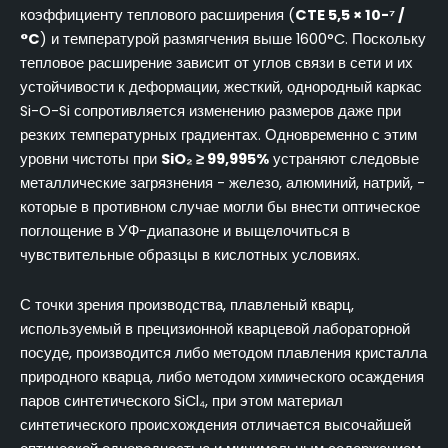
коэффициенту теплового расширения (
CTE 5,5 × 10-⁷ /
°C
) и температурой размягчения выше 1600°C. Поскольку
тепловое расширение зависит от углов связи в сети и их
устойчивости к деформации, жесткий, однородный каркас
Si-O-Si сопротивляется изменению размеров даже при
резких температурных градиентах. Одновременно с этим
уровни чистоты при
SiO₂ ≥ 99,995%
устраняют следовые
металлические загрязнения - железо, алюминий, натрий, -
которые в противном случае могли бы внести оптическое
поглощение в УФ-диапазоне и выщелочиться в
чувствительные образцы в кислотных условиях.
С точки зрения производства, плавленый кварц,
используемый в прецизионной кварцевой лабораторной
посуде, производится либо методом плавления кристалла
природного кварца, либо методом химического осаждения
паров синтетического SiCl₄, при этом материал
синтетического происхождения отличается высочайшей