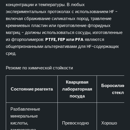
концентрации и температуры. В любых
экспериментальных протоколах с использованием HF -
включая сбраживание силикатных пород, травление
кремниевых пластин или приготовление фторидных
матриц - должны использоваться сосуды, изготовленные
из фторполимеров:
PTFE, FEP или PFA
являются
общепризнанными альтернативами для HF-содержащих
сред.
Резюме по химической стойкости
Кварцевая
Боросиликат
Состояние реагента
лабораторная
стекло
посуда
Разбавленные
минеральные
кислоты,
Превосходно
Хорошо
температура