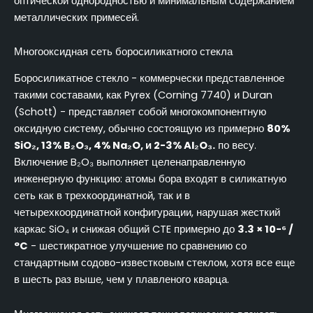
оптической однородностью и минимальным содержанием
металлических примесей.
Многооксидная сеть боросиликатного стекла
Боросиликатное стекло - коммерчески представленное
такими составами, как Pyrex (Corning 7740) и Duran
(Schott) - представляет собой многокомпонентную
оксидную систему, обычно состоящую из примерно
80%
SiO₂, 13% B₂O₃, 4% Na₂O, и 2-3% Al₂O₃.
по весу.
Включение B₂O₃ выполняет целенаправленную
инженерную функцию: атомы бора входят в силикатную
сеть как в трехкоординатной, так и в
четырехкоординатной конфигурации, нарушая жесткий
каркас SiO₄ и снижая общий CTE примерно до
3.3 × 10-⁶ /
°C
- шестикратное улучшение по сравнению со
стандартным содово-известковым стеклом, хотя все еще
в шесть раз выше, чем у плавленого кварца.