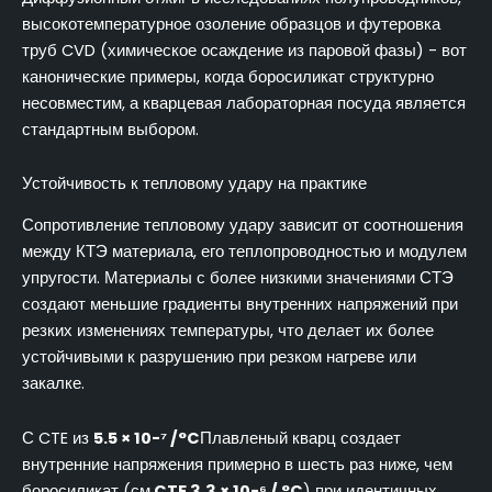
высокотемпературное озоление образцов и футеровка
труб CVD (химическое осаждение из паровой фазы) - вот
канонические примеры, когда боросиликат структурно
несовместим, а кварцевая лабораторная посуда является
стандартным выбором.
Устойчивость к тепловому удару на практике
Сопротивление тепловому удару зависит от соотношения
между КТЭ материала, его теплопроводностью и модулем
упругости. Материалы с более низкими значениями СТЭ
создают меньшие градиенты внутренних напряжений при
резких изменениях температуры, что делает их более
устойчивыми к разрушению при резком нагреве или
закалке.
С CTE из
5.5 × 10-⁷ /°C
Плавленый кварц создает
внутренние напряжения примерно в шесть раз ниже, чем
боросиликат (см.
CTE 3,3 × 10-⁶ / °C
) при идентичных