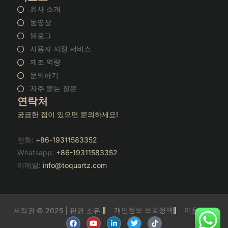
회사 소개
동영상
블로그
사용자 지정 서비스
제조 역량
문의하기
자주 묻는 질문
연락처
궁금한 점이 있으면 문의하세요!
전화:
+86-19311583352
Whatsapp:
+86-19311583352
이메일:
info@toquartz.com
개인정보 보호정책
이용 약관
저작권 © 2025 | 판권 소유.
F
유
링
트
틱
a
튜
크
위
톡