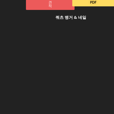
견
PDF
적
쿼츠 뱅거 & 네일