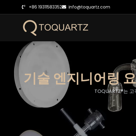
콘
+86 19311583352
info@toquartz.com
텐
츠
로
건
너
뛰
기
기술 엔지니어링 요
TOQUARTZ®는 