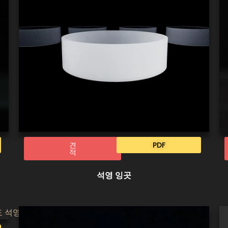
견
PDF
적
석영 잉곳