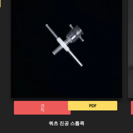
견
PDF
적
쿼츠 진공 스톱콕