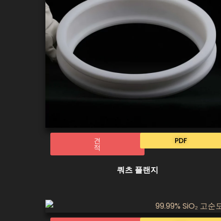
견
PDF
적
쿼츠 플랜지