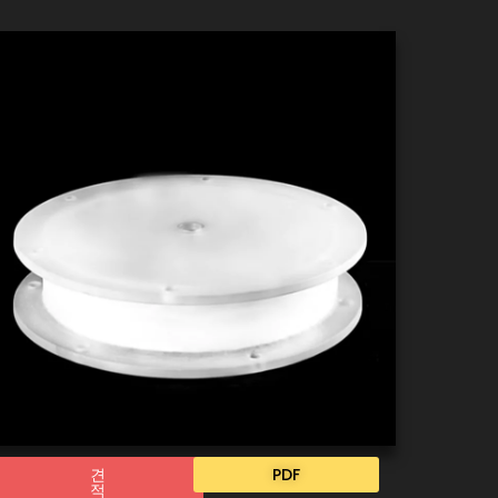
견
PDF
적