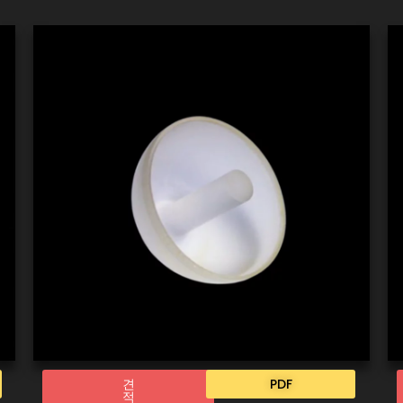
견
PDF
적