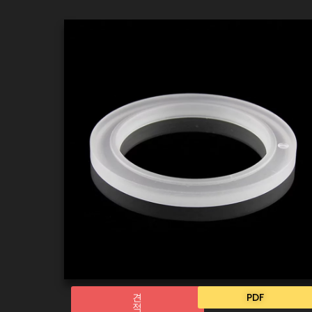
견
PDF
적