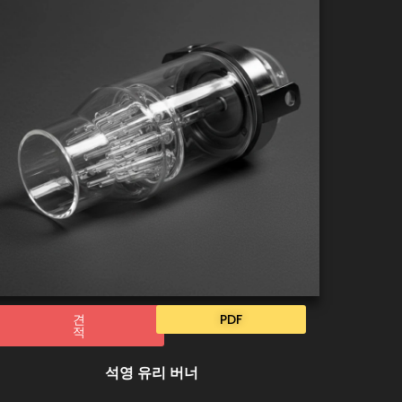
견
PDF
적
석영 유리 버너