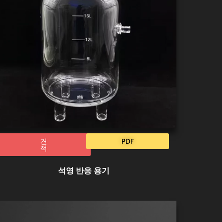
견
PDF
적
석영 반응 용기