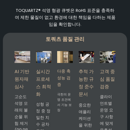
TOQUARTZ® 석영 형광 큐벳은 RoHS 표준을 충족하
여 제한 물질이 없고 환경에 대한 책임을 다하는 제품
임을 확인합니다.
토쿼츠 품질 관리
AI 기반
실시간
다중 축
추적 가
고객 중
성능 검
원자재
프로세
능한 규
심 품질
증
심사
스 최적
정 준수
검증
화
문서
극한의 운
고순도
클라이
영 조건에
석영 모
언트별
성형 공
중요한
서 기능 보
래의 불
운영 요
장
정 중 정
애플리
순물 위
구 사항
밀한 치
케이션
험 제거
에 맞게
수 공차
을 위한
(99.98
유효성