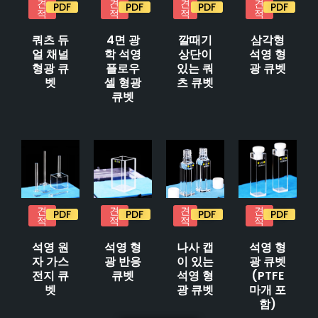
견
견
견
견
PDF
PDF
PDF
PDF
적
적
적
적
쿼츠 듀
4면 광
깔때기
삼각형
얼 채널
학 석영
상단이
석영 형
형광 큐
플로우
있는 쿼
광 큐벳
벳
셀 형광
츠 큐벳
큐벳
견
견
견
견
PDF
PDF
PDF
PDF
적
적
적
적
석영 원
석영 형
나사 캡
석영 형
자 가스
광 반응
이 있는
광 큐벳
전지 큐
큐벳
석영 형
(PTFE
벳
광 큐벳
마개 포
함)