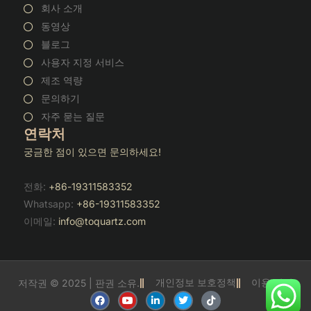
회사 소개
동영상
블로그
사용자 지정 서비스
제조 역량
문의하기
자주 묻는 질문
연락처
궁금한 점이 있으면 문의하세요!
전화:
+86-19311583352
Whatsapp:
+86-19311583352
이메일:
info@toquartz.com
개인정보 보호정책
이용 약관
저작권 © 2025 | 판권 소유.
F
유
링
트
틱
a
튜
크
위
톡