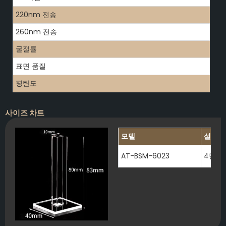
220nm 전송
260nm 전송
굴절률
표면 품질
평탄도
사이즈 차트
모델
설명
AT-BSM-6023
4면 광