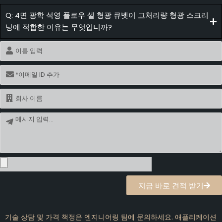
Q: 4면 광학 석영 플로우 셀 형광 큐벳이 고처리량 형광 스크리
닝에 적합한 이유는 무엇입니까?
이
름
이
메
일
이
름
메
시
지
지금 바로 견적 받기
기술 상담 및 가격 책정은 엔지니어링 팀에 문의하세요. 애플리케이션