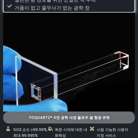
거품이 없고 줄무늬가 없는 광학 창
TOQUARTZ® 4면 광학 석영 플로우 셀 형광 큐벳
SiO2 순도 ≥99.98%,
독한 시약에 대한 내
사용 가능한 사용자
최대 99.995%
화학성
지정 서비스