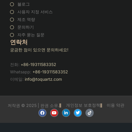
블로그
사용자 지정 서비스
제조 역량
문의하기
자주 묻는 질문
연락처
궁금한 점이 있으면 문의하세요!
전화:
+86-19311583352
Whatsapp:
+86-19311583352
이메일:
info@toquartz.com
개인정보 보호정책
이용 약관
저작권 © 2025 | 판권 소유.
F
유
링
트
틱
a
튜
크
위
톡
c
브
드
터
e
인
b
o