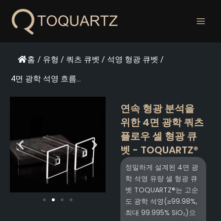
콘
텐
츠
로
건
홈
/
유형
/
쿼츠 큐벳
/
석영 형광 큐벳
/
너
뛰
4면 광학 석영 흐름...
기
연속 형광 분석을
위한 4면 광학 쿼츠
플로우 셀 형광 큐
벳 - TOQUARTZ®
정밀하게 설계된 4면 광
학 석영 유량 셀 형광 큐
벳 TOQUARTZ®는 고순
도 광학 석영(≥99.98%,
최대 99.995% SiO₂)으