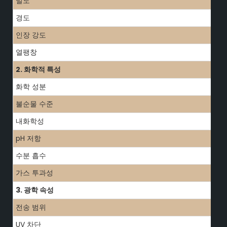
밀도
경도
인장 강도
열팽창
2. 화학적 특성
화학 성분
불순물 수준
내화학성
pH 저항
수분 흡수
가스 투과성
3. 광학 속성
전송 범위
UV 차단