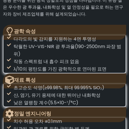
응용 분야를 위한 광학 정밀도의 정점을 나타냅니다. 이 유량 셀
은 우수한 광 투과율, 내화학성 및 열 안정성을 필요로 하는 연구
자와 장비 제조업체를 위해 설계되었습니다.
광학 속성
다각도의 빛 감지를 지원하는 4면 투명성
탁월한 UV-VIS-NIR 광 투과율(190-2500nm 파장 범
위)
작동 스펙트럼 내 흡수 피크 없음
λ/10의 평탄도를 가진 광학적으로 연마된 표면
재료 특성
초고순도 석영(≥99.98%, 최대 99.995% SiO₂)
산, 염기, 유기 용제에 대한 뛰어난 내화학성
낮은 열팽창 계수(5.5×10-⁷/°C)
정밀 엔지니어링
치수 허용 오차 ±0.1mm
일관된 광 경로를 위한 균일한 벽 두께