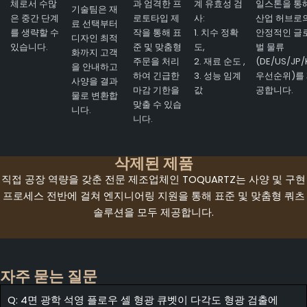
체로서 수많
과 엄격한 프
계 유효성 검
일스톤을 통
기술팀은 재
은 중간 단계
로토타입 제
사:
산업 허브로
료 선택부터
를 생략할 수
작을 통해 표
1. 치수 정확
안정적인 글
디자인 최적
있습니다.
준 및 맞춤형
도,
벌 물류
화까지 고객
주문을 처리
2. 재료 순도 ,
(DE/US/JP/
을 안내하고
하여 긴급한
3. 성능 임계
우선순위)를
사양을 결과
마감 기한을
값
공합니다.
물로 변환합
맞출 수 있습
니다.
니다.
삭제된 제품
직접 공장 역량을 갖춘 전문 제조업체인 TOQUARTZ는 사양 및 구현
프로세스 전반에 걸쳐 엔지니어링 지원을 통해 표준 및 맞춤형 쿼츠
솔루션을 모두 제공합니다.
자주 묻는 질문
Q: 4면 광학 석영 플로우 셀 형광 큐벳이 다각도 형광 검출에