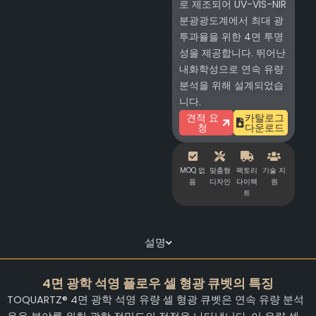
로 제조되어 UV-VIS-NIR
분광광도계에서 최대 광
투과율을 위한 4면 투명
성을 제공합니다. 뛰어난
내화학성으로 연속 유량
분석을 위해 설계되었습
니다.
견적 요
카탈로그
청
다운로드
MOQ 없
맞춤형
팩토리
기술 지
음
디자인
다이렉
원
트
설명
4면 광학 석영 플로우 셀 형광 큐벳의 특징
TOQUARTZ® 4면 광학 석영 유량 셀 형광 큐벳은 연속 유량 분석