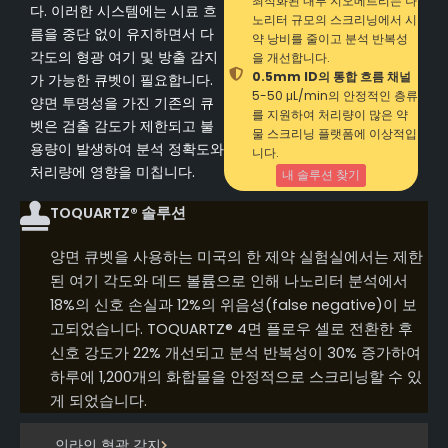
최적화된 내부 지오메트리는 나
다. 이러한 시스템에는 시료 흐
노리터 규모의 스크리닝에서 시
름을 중단 없이 유지하면서 다
약 낭비를 줄이고 분석 반복성
각도의 형광 여기 및 방출 감지
을 개선합니다.
0.5mm ID의 통합 흐름 채널
가 가능한 큐벳이 필요합니다.
5-50 μL/min의 안정적인 층류
양면 투명성을 가진 기존의 큐
를 지원하여 처리량이 많은 약
벳은 검출 감도가 제한되고 불
물 스크리닝 플랫폼에 이상적입
용량이 발생하여 분석 정확도와
니다.
처리량에 영향을 미칩니다.
내 솔루션 찾기
TOQUARTZ® 솔루션
양면 큐벳을 사용하는 미국의 한 제약 실험실에서는 제한
된 여기 각도와 데드 볼륨으로 인해 나노리터 분석에서
18%의 신호 손실과 12%의 위음성(false negative)이 보
고되었습니다. TOQUARTZ® 4면 플로우 셀로 전환한 후
신호 강도가 22% 개선되고 분석 반복성이 30% 증가하여
하루에 1,200개의 화합물을 안정적으로 스크리닝할 수 있
게 되었습니다.
인라인 형광 감지