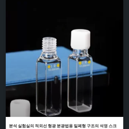
분석 실험실의 적외선 형광 분광법용 밀폐형 구조의 석영 스크