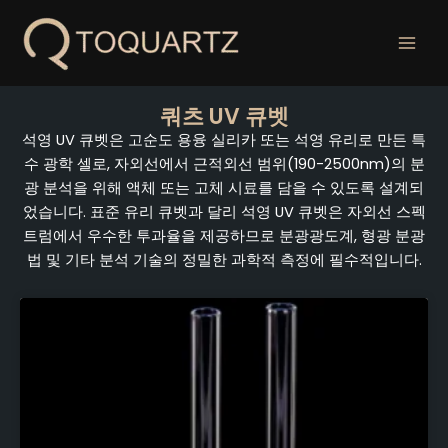
콘
텐
츠
로
건
쿼츠 UV 큐벳
너
석영 UV 큐벳은 고순도 용융 실리카 또는 석영 유리로 만든 특
뛰
수 광학 셀로, 자외선에서 근적외선 범위(190-2500nm)의 분
기
광 분석을 위해 액체 또는 고체 시료를 담을 수 있도록 설계되
었습니다. 표준 유리 큐벳과 달리 석영 UV 큐벳은 자외선 스펙
트럼에서 우수한 투과율을 제공하므로 분광광도계, 형광 분광
법 및 기타 분석 기술의 정밀한 과학적 측정에 필수적입니다.
페
페
페
이
이
이
지
지
지