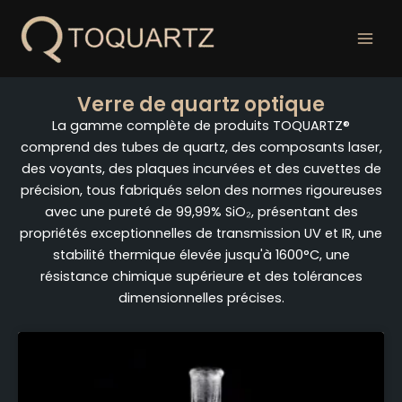
Skip
to
content
Verre de quartz optique
La gamme complète de produits TOQUARTZ®
comprend des tubes de quartz, des composants laser,
des voyants, des plaques incurvées et des cuvettes de
précision, tous fabriqués selon des normes rigoureuses
avec une pureté de 99,99% SiO₂, présentant des
propriétés exceptionnelles de transmission UV et IR, une
stabilité thermique élevée jusqu'à 1600°C, une
résistance chimique supérieure et des tolérances
dimensionnelles précises.
Page
Page
Page
Page
Page