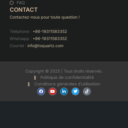
FAQ
CONTACT
Contactez-nous pour toute question !
Téléphone :
+86-19311583352
Whatsapp :
+86-19311583352
Courriel :
info@toquartz.com
Copyright © 2025 | Tous droits réservés.
Politique de confidentialité
Conditions générales d'utilisation
F
Y
L
T
T
a
o
i
w
i
c
u
n
i
k
e
t
k
t
t
b
u
e
t
o
o
b
d
e
k
o
e
i
r
k
n
-
i