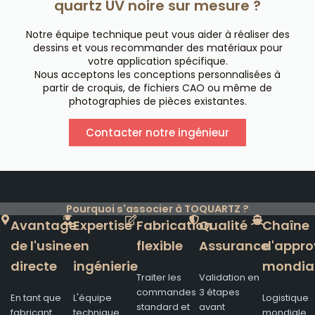
quartz UV noire sur mesure ?
Notre équipe technique peut vous aider à réaliser des
dessins et vous recommander des matériaux pour
votre application spécifique.
Nous acceptons les conceptions personnalisées à
partir de croquis, de fichiers CAO ou même de
photographies de pièces existantes.
Contacter notre ingénieur
Pourquoi s'associer à TOQUARTZ ?
Avantage
Expertise
Fabrication
Qualité
Chaîne
de l'usine
en
flexible
Assurance
d'appro
directe
ingénierie
mondia
Traiter les
Validation en
commandes
3 étapes
En tant que
L'équipe
Logistique
standard et
avant
fabricant
technique
mondiale