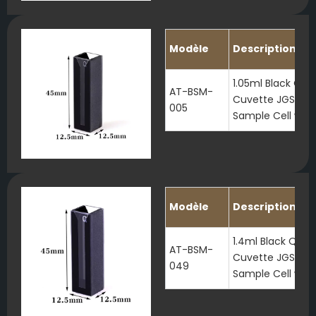
Modèle
Description
1.05ml Black Qua
AT-BSM-
Cuvette JGS1 Mi
005
Sample Cell with 
Modèle
Description
1.4ml Black Quar
AT-BSM-
Cuvette JGS1 Mi
049
Sample Cell with 