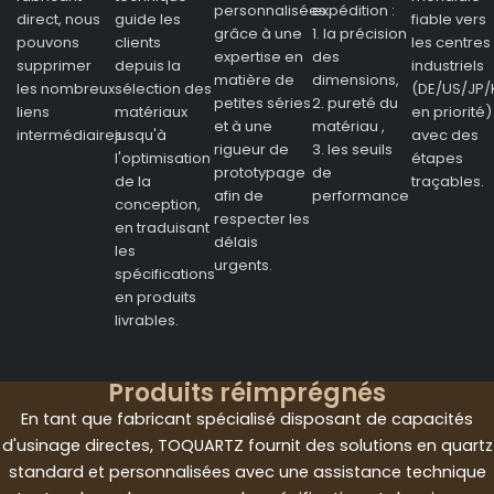
personnalisées
expédition :
direct, nous
guide les
fiable vers
grâce à une
1. la précision
pouvons
clients
les centres
expertise en
des
supprimer
depuis la
industriels
matière de
dimensions,
les nombreux
sélection des
(DE/US/JP/
petites séries
2. pureté du
liens
matériaux
en priorité)
et à une
matériau ,
intermédiaires.
jusqu'à
avec des
rigueur de
3. les seuils
l'optimisation
étapes
prototypage
de
de la
traçables.
afin de
performance
conception,
respecter les
en traduisant
délais
les
urgents.
spécifications
en produits
livrables.
Produits réimprégnés
En tant que fabricant spécialisé disposant de capacités
d'usinage directes, TOQUARTZ fournit des solutions en quartz
standard et personnalisées avec une assistance technique