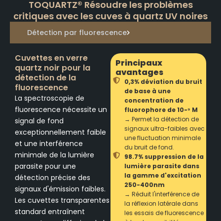
TOQUARTZ® Résoudre les problèmes
critiques avec les cuves à quartz UV noires
Détection par fluorescence
Cuvettes en verre
Principaux
quartz noir pour la
avantages
détection de la
0,3% déviation du bruit
fluorescence
de base à une
La spectroscopie de
concentration de
fluorescence nécessite un
fluorophore de 10-⁹ M
→ Permet la détection de
signal de fond
signaux ultra-faibles avec
exceptionnellement faible
une fluctuation minimale
et une interférence
du bruit de fond.
minimale de la lumière
98.7% suppression de la
parasite pour une
lumière parasite dans
la gamme d'excitation
détection précise des
250-400nm
signaux d'émission faibles.
→ Réduit l'interférence de
Les cuvettes transparentes
la réflexion latérale dans
standard entraînent
les essais de fluorescence