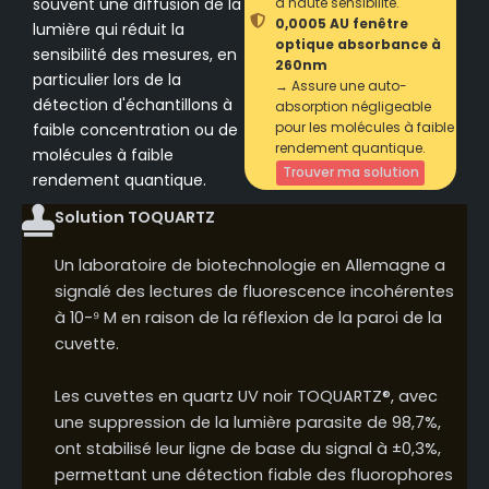
souvent une diffusion de la
à haute sensibilité.
0,0005 AU fenêtre
lumière qui réduit la
optique absorbance à
sensibilité des mesures, en
260nm
particulier lors de la
→ Assure une auto-
détection d'échantillons à
absorption négligeable
pour les molécules à faible
faible concentration ou de
rendement quantique.
molécules à faible
Trouver ma solution
rendement quantique.
Solution TOQUARTZ
Un laboratoire de biotechnologie en Allemagne a
signalé des lectures de fluorescence incohérentes
à 10-⁹ M en raison de la réflexion de la paroi de la
cuvette.
Les cuvettes en quartz UV noir TOQUARTZ®, avec
une suppression de la lumière parasite de 98,7%,
ont stabilisé leur ligne de base du signal à ±0,3%,
permettant une détection fiable des fluorophores