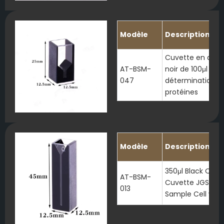
Modèle
Description
Cuvette en quar
AT-BSM-
noir de 100μl pour
047
détermination d
protéines
Modèle
Description
350μl Black Quar
AT-BSM-
Cuvette JGS1 Mi
013
Sample Cell with 