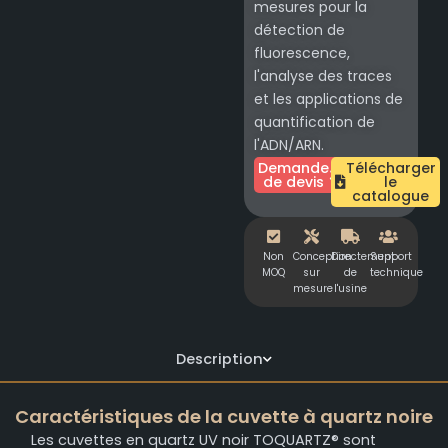
mesures pour la
détection de
fluorescence,
l'analyse des traces
et les applications de
quantification de
l'ADN/ARN.
Demande
Télécharger
de devis
le
catalogue
Non
Conception
Directement
Support
MOQ
sur
de
technique
mesure
l'usine
Description
Caractéristiques de la cuvette à quartz noire
Les cuvettes en quartz UV noir TOQUARTZ® sont