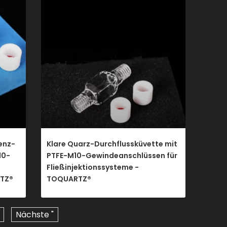
enz-
Klare Quarz-Durchflussküvette mit
10-
PTFE-M10-Gewindeanschlüssen für
Fließinjektionssysteme -
RTZ®
TOQUARTZ®
Nächste "