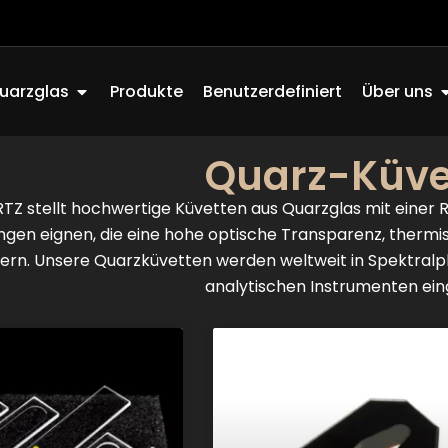
Offen Quartz Glass
O
uarzglas
Produkte
Benutzerdefiniert
Über uns
Quarz-Küve
 stellt hochwertige Küvetten aus Quarzglas mit einer Rei
en eignen, die eine hohe optische Transparenz, thermis
dern. Unsere Quarzküvetten werden weltweit in Spektra
analytischen Instrumenten ein
Seite
Seite
Seite