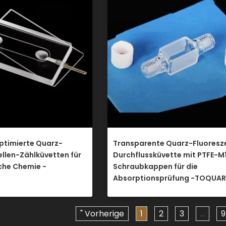
ptimierte Quarz-
Transparente Quarz-Fluoresz
ellen-Zählküvetten für
Durchflussküvette mit PTFE-M
sche Chemie -
Schraubkappen für die
Absorptionsprüfung -TOQUA
" Vorherige
1
2
3
...
9