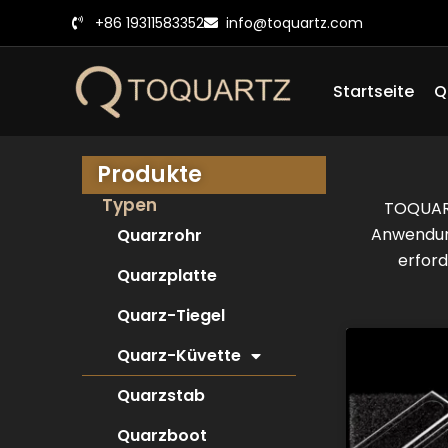
Zum
+86 19311583352
info@toquartz.com
Inhalt
springen
Startseite
Q
Produkte
Typen
TOQUARTZ
Anwendung
Quarzrohr
erfor
Quarzplatte
Quarz-Tiegel
Quarz-Küvette
Quarzstab
Quarzboot