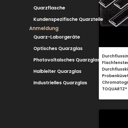
Quarzflasche
Kundenspezifische Quarzteile
Anmeldung
Quarz-Laborgeräte
Optisches Quarzglas
Durchflussin
Photovoltaisches Quarzglas
Flachfenste
Durchflussk
Halbleiter Quarzglas
Probenküvet
Industrielles Quarzglas
Chromatogr
TOQUARTZ®