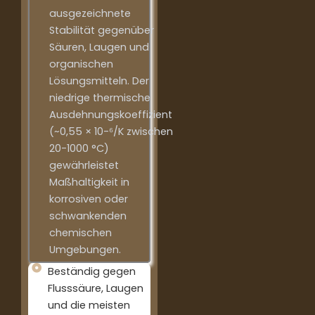
ausgezeichnete
Stabilität gegenüber
Säuren, Laugen und
organischen
Lösungsmitteln. Der
niedrige thermische
Ausdehnungskoeffizient
(~0,55 × 10-⁶/K zwischen
20-1000 °C)
gewährleistet
Maßhaltigkeit in
korrosiven oder
schwankenden
chemischen
Umgebungen.
Beständig gegen
Flusssäure, Laugen
und die meisten