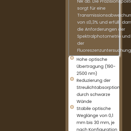
NIR ab. Die Präzisionspolit
sorgt für eine
Transmissionsabweichu
von ≤0,3% und erfüllt dam
die Anforderungen der
Spektralphotometrie und
der
Fluoreszenzuntersuchung
Hohe optische
Übertragung (190-
2500 nm)
Reduzierung der
Streulichtabsorption
durch schwarze
Wände
Stabile optische
Weglänge von 0,1
mm bis 30 mm, je
nach Konfiguration