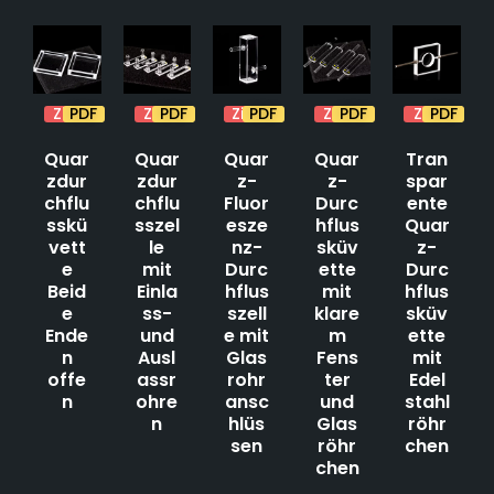
Zitat
PDF
Zitat
PDF
Zitat
PDF
Zitat
PDF
Zitat
PDF
Quar
Quar
Quar
Quar
Tran
zdur
zdur
z-
z-
spar
chflu
chflu
Fluor
Durc
ente
sskü
sszel
esze
hflus
Quar
vett
le
nz-
sküv
z-
e
mit
Durc
ette
Durc
Beid
Einla
hflus
mit
hflus
e
ss-
szell
klare
sküv
Ende
und
e mit
m
ette
n
Ausl
Glas
Fens
mit
offe
assr
rohr
ter
Edel
n
ohre
ansc
und
stahl
n
hlüs
Glas
röhr
sen
röhr
chen
chen