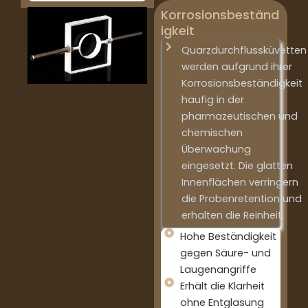
Korrosionsbeständ
igkeit
Quarzdurchflussküvetten
werden aufgrund ihrer
Korrosionsbeständigkeit
häufig in der
pharmazeutischen und
chemischen
Überwachung
eingesetzt. Die glatten
Innenflächen verringern
die Probenretention und
erhalten die Reinheit.
Hohe Beständigkeit
gegen Säure- und
Laugenangriffe
Erhält die Klarheit
ohne Entglasung