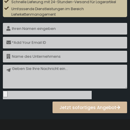
Schnelle Lieferung mit 24-Stunden-Versand für Lagerartikel
Umfassende Dienstleistungen im Bereich
Lieferkettenmanagement
N
a
m
E
e
-
M
N
a
a
i
m
N
l
e
a
c
h
r
i
c
Jetzt sofortiges Angebot
h
t