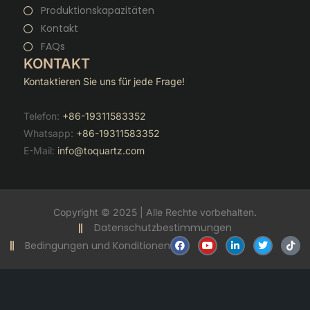
Produktionskapazitäten
Kontakt
FAQs
KONTAKT
Kontaktieren Sie uns für jede Frage!
Telefon:
+86-19311583352
Whatsapp:
+86-19311583352
E-Mail:
info@toquartz.com
Copyright © 2025 | Alle Rechte vorbehalten.
Datenschutzbestimmungen
F
Y
V
T
T
Bedingungen und Konditionen
a
o
e
w
i
c
u
r
i
k
e
t
l
t
t
b
u
i
t
o
o
b
n
e
k
o
e
k
r
k
t