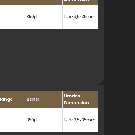
350μl
12,5×3,5x35mm
Umriss
länge
Band
Dimension
350μl
12,5×3,5x35mm