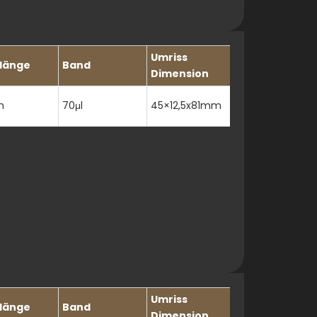
Umriss
länge
Band
Dimension
m
70μl
45×12,5x81mm
Umriss
länge
Band
Dimension