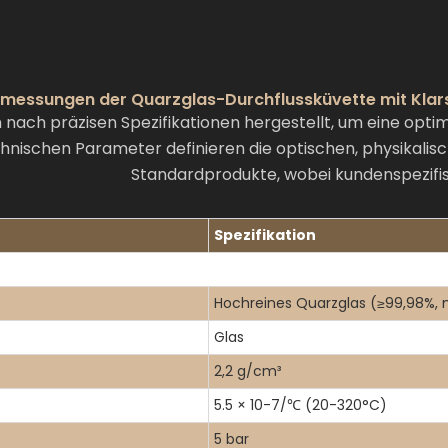
messungen der Quarzglas-Durchflussküvette mit Klars
ach präzisen Spezifikationen hergestellt, um eine opti
chnischen Parameter definieren die optischen, physikal
Standardprodukte, wobei kundenspezifi
Spezifikation
Hochreines Quarzglas (≥99,98%, 
Glas
2,2 g/cm³
5.5 × 10-7/℃ (20-320°C)
5 bar