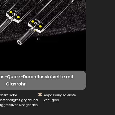
as-Quarz-Durchflussküvette mit
Glasrohr
Chemische
Anpassungsdienste
Beständigkeit gegenüber
verfügbar
aggressiven Reagenzien