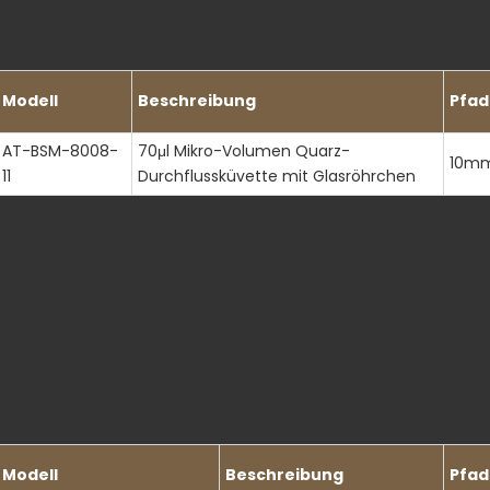
Modell
Beschreibung
Pfad
AT-BSM-8008-
70μl Mikro-Volumen Quarz-
10m
11
Durchflussküvette mit Glasröhrchen
Modell
Beschreibung
Pfad