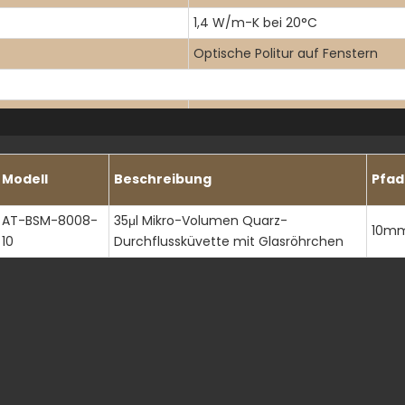
1,4 W/m-K bei 20°C
Optische Politur auf Fenstern
Hervorragend geeignet für die m
1-14
Kompatibel mit den meisten org
Modell
Beschreibung
Pfad
AT-BSM-8008-
35μl Mikro-Volumen Quarz-
10m
200-2500nm
10
Durchflussküvette mit Glasröhrchen
<190nm
1.458 bei 546nm
<5×10-6
<6nm/cm
60-40 scratch-dig