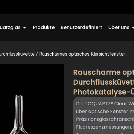
Offen Quartz Glass
O
uarzglas
Produkte
Benutzerdefiniert
Über uns
urchflussküvette
/
Rauscharmes optisches Klarsichtfenster...
Rauscharme opt
Durchflussküvett
Photokatalyse
Die TOQUARTZ® Clear Wi
über optische Fenster m
Präzisionsglasrohranschl
Fluoreszenzmessungen. K