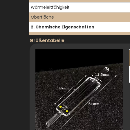
Wärmeleitfähigkeit
Oberfläche
2. Chemische Eigenschaften
Chemische Beständigkeit
Größentabelle
pH-Bereich
Lösungsmittel-Kompatibilität
3. Optische Eigenschaften
Übertragungsbereich
UV-Grenzwert
Brechungsindex
Optische Homogenität
Doppelbrechung
Qualität der Oberfläche