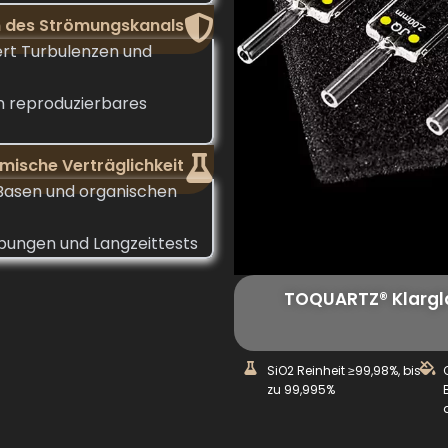
n des Strömungskanals
ert Turbulenzen und
n reproduzierbares
mische Verträglichkeit
 Basen und organischen
bungen und Langzeittests
TOQUARTZ® Klargl
SiO2 Reinheit ≥99,98%, bis
zu 99,995%