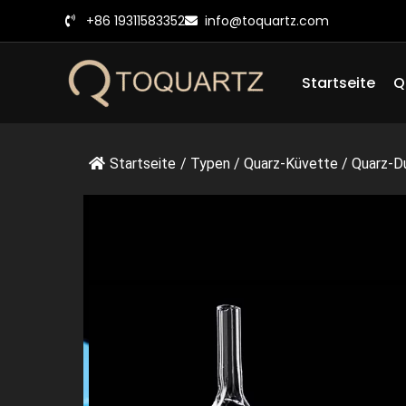
Zum
+86 19311583352
info@toquartz.com
Inhalt
springen
Startseite
Q
Startseite
/
Typen
/
Quarz-Küvette
/
Quarz-D