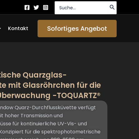
Suche
nach:
ffen About Us
Sofortiges Angebot
Kontakt
ische Quarzglas-
e mit Glasröhrchen für die
-Überwachung -TOQUARTZ®
ndow Quarz-Durchflussküvette verfügt
it hoher Transmission und
üsse für kontinuierliche UV-Vis- und
onzipiert für die spektrophotometrische