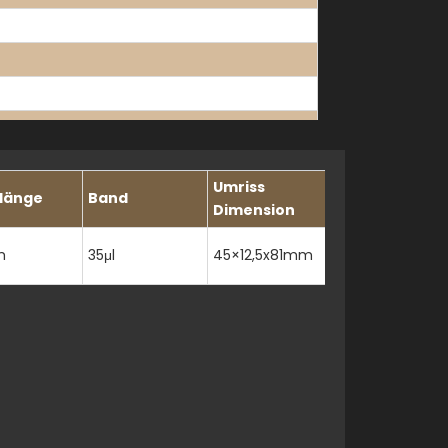
eisten Säuren und Basen
Umriss
anischen Lösungsmitteln
länge
Band
Dimension
m
35μl
45×12,5x81mm