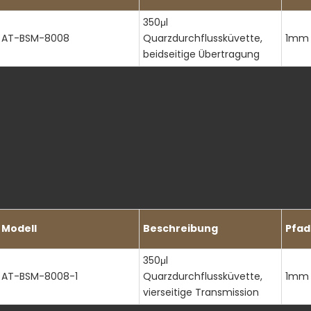
350μl
AT-BSM-8008
Quarzdurchflussküvette,
1mm
beidseitige Übertragung
Modell
Beschreibung
Pfad
350μl
AT-BSM-8008-1
Quarzdurchflussküvette,
1mm
vierseitige Transmission