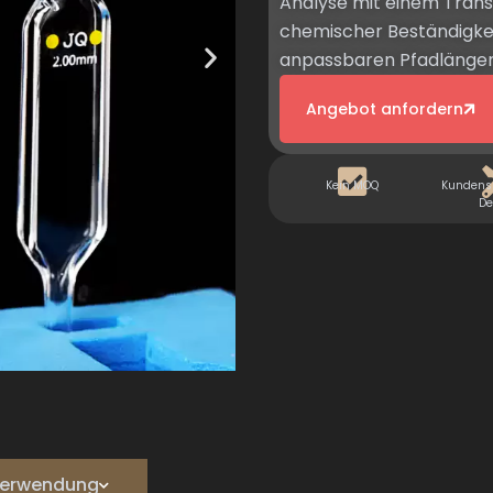
Analyse mit einem Tran
chemischer Beständigke
anpassbaren Pfadlängen
Angebot anfordern
Kein MOQ
Kundensp
De
e Verwendung