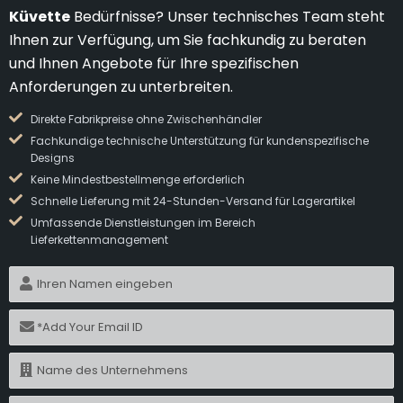
Küvette
Bedürfnisse? Unser technisches Team steht
Ihnen zur Verfügung, um Sie fachkundig zu beraten
und Ihnen Angebote für Ihre spezifischen
Anforderungen zu unterbreiten.
Direkte Fabrikpreise ohne Zwischenhändler
Fachkundige technische Unterstützung für kundenspezifische
Designs
Keine Mindestbestellmenge erforderlich
Schnelle Lieferung mit 24-Stunden-Versand für Lagerartikel
Umfassende Dienstleistungen im Bereich
Lieferkettenmanagement
N
a
m
E
e
-
M
N
a
a
i
m