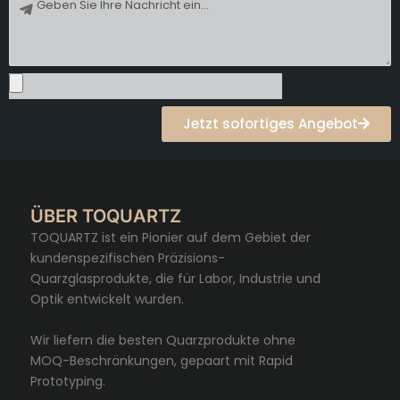
N
l
e
a
c
h
r
i
c
Jetzt sofortiges Angebot
h
t
ÜBER TOQUARTZ
TOQUARTZ ist ein Pionier auf dem Gebiet der
kundenspezifischen Präzisions-
Quarzglasprodukte, die für Labor, Industrie und
Optik entwickelt wurden.
Wir liefern die besten Quarzprodukte ohne
MOQ-Beschränkungen, gepaart mit Rapid
Prototyping.