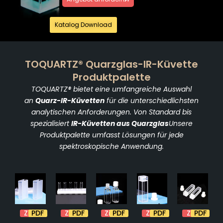
Katalog Download
TOQUARTZ® Quarzglas-IR-Küvette
Produktpalette
TOQUARTZ® bietet eine umfangreiche Auswahl
an
Quarz-IR-Küvetten
für die unterschiedlichsten
analytischen Anforderungen. Von Standard bis
spezialisiert
IR-Küvetten aus Quarzglas
Unsere
Produktpalette umfasst Lösungen für jede
spektroskopische Anwendung.
Zitat
PDF
Zitat
PDF
Zitat
PDF
Zitat
PDF
Zitat
PDF