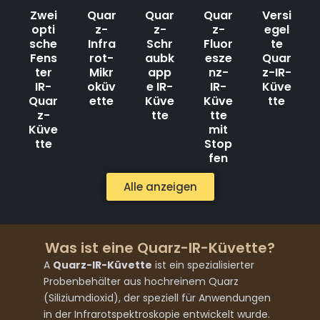
Zwei
Quar
Quar
Quar
Versi
opti
z-
z-
z-
egel
sche
Infra
Schr
Fluor
te
Fens
rot-
aubk
esze
Quar
ter
Mikr
app
nz-
z-IR-
IR-
oküv
e IR-
IR-
Küve
Quar
ette
Küve
Küve
tte
z-
tte
tte
Küve
mit
tte
Stop
fen
Alle anzeigen
Was ist eine Quarz-IR-Küvette?
A
Quarz-IR-Küvette
ist ein spezialisierter
Probenbehälter aus hochreinem Quarz
(Siliziumdioxid), der speziell für Anwendungen
in der Infrarotspektroskopie entwickelt wurde.