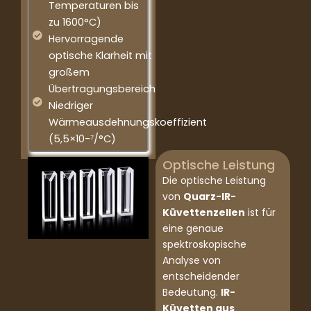
Temperaturen bis
zu 1600°C)
Hervorragende
optische Klarheit mit
großem
Übertragungsbereich
Niedriger
Wärmeausdehnungskoeffizient
(5,5×10-⁷/°C)
Optische Leistung
Die optische Leistung
von
Quarz-IR-
Küvettenzellen
ist für
eine genaue
spektroskopische
Analyse von
entscheidender
Bedeutung.
IR-
Küvetten aus