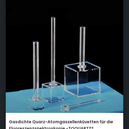
Gasdichte Quarz-Atomgaszellenküvetten für die
Fluoreszenzspektroskopie -TOQUARTZ®