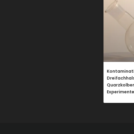
Kontaminati
Dreifachha
Quarzkolben
Experiment