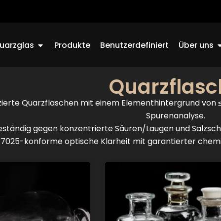
Offen Quartz Glass
O
uarzglas
Produkte
Benutzerdefiniert
Über uns
Quarzflasc
izierte Quarzflaschen mit einem Elementhintergrund von 
Spurenanalyse.
eständig gegen konzentrierte Säuren/Laugen und Salzsch
17025-konforme optische Klarheit mit garantierter chemisc
Seite
Seite