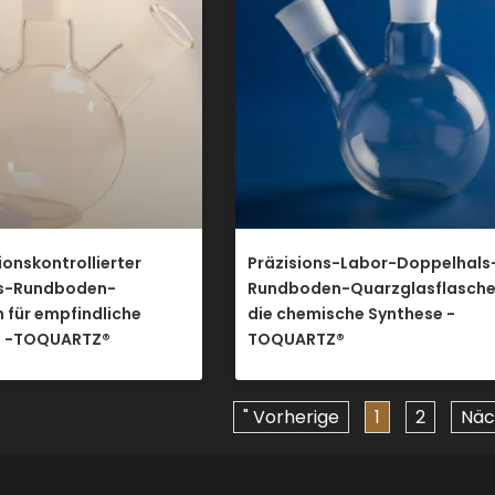
onskontrollierter
Präzisions-Labor-Doppelhals
ls-Rundboden-
Rundboden-Quarzglasflasche
 für empfindliche
die chemische Synthese -
e -TOQUARTZ®
TOQUARTZ®
" Vorherige
1
2
Näc