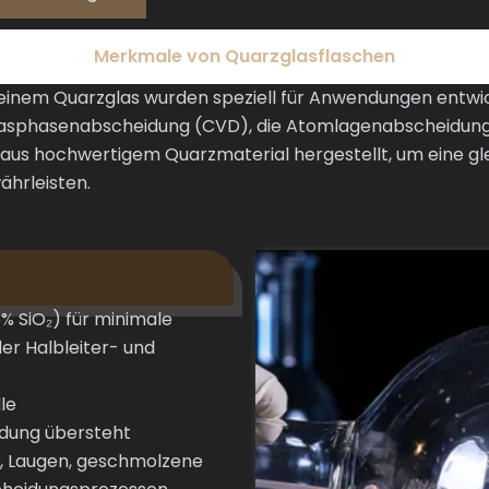
Merkmale von Quarzglasflaschen
nem Quarzglas wurden speziell für Anwendungen entwicke
Gasphasenabscheidung (CVD), die Atomlagenabscheidung
 aus hochwertigem Quarzmaterial hergestellt, um eine gle
hrleisten.
% SiO₂) für minimale
er Halbleiter- und
le
dung übersteht
, Laugen, geschmolzene