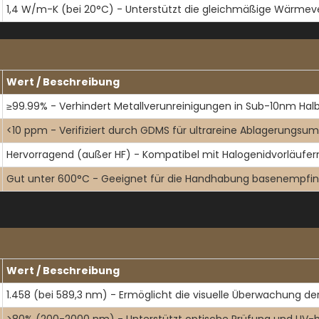
1,4 W/m-K (bei 20°C) - Unterstützt die gleichmäßige Wärmeve
Wert / Beschreibung
≥99.99% - Verhindert Metallverunreinigungen in Sub-10nm Halb
<10 ppm - Verifiziert durch GDMS für ultrareine Ablagerungs
Hervorragend (außer HF) - Kompatibel mit Halogenidvorläufern
Gut unter 600°C - Geeignet für die Handhabung basenempfin
Wert / Beschreibung
1.458 (bei 589,3 nm) - Ermöglicht die visuelle Überwachung de