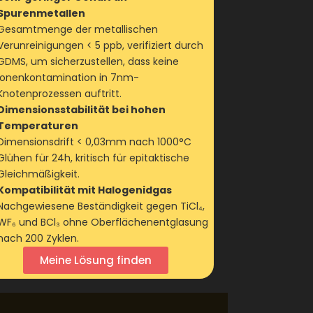
Spurenmetallen
Gesamtmenge der metallischen
Verunreinigungen < 5 ppb, verifiziert durch
GDMS, um sicherzustellen, dass keine
Ionenkontamination in 7nm-
Knotenprozessen auftritt.
Dimensionsstabilität bei hohen
Temperaturen
Dimensionsdrift < 0,03mm nach 1000°C
Glühen für 24h, kritisch für epitaktische
Gleichmäßigkeit.
Kompatibilität mit Halogenidgas
Nachgewiesene Beständigkeit gegen TiCl₄,
WF₆ und BCl₃ ohne Oberflächenentglasung
nach 200 Zyklen.
Meine Lösung finden