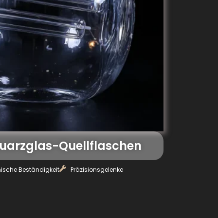
arzglas-Quellflaschen
sche Beständigkeit
Präzisionsgelenke