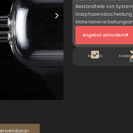
Bestandteile von Syste
Gasphasenabscheidung u
Materialverarbeitungsan
Angebot anfordern
Kein MOQ
Kundensp
De
e Verwendung