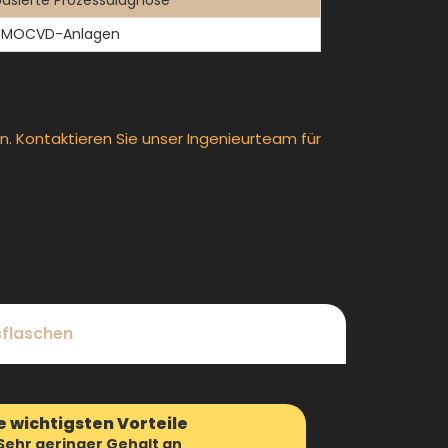
asierte Prozessdiagnose
in MOCVD-Anlagen
en. Kontaktieren Sie unser Ingenieurteam für
sflaschen
e wichtigsten Vorteile
Sehr geringer Gehalt an