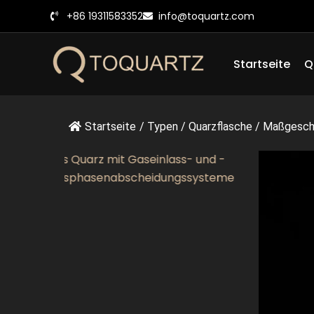
Zum
+86 19311583352
info@toquartz.com
Inhalt
springen
Startseite
Q
Startseite
/
Typen
/
Quarzflasche
/
Maßgeschn