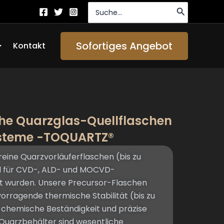
Suche
nach:
ffen About Us
Sofortiges Angebot
Kontakt
he Quarzglas-Quellflaschen
steme -TOQUARTZ®
ine Quarzvorläuferflaschen (bis zu
ell für CVD-, ALD- und MOCVD-
 wurden. Unsere Precursor-Flaschen
orragende thermische Stabilität (bis zu
 chemische Beständigkeit und präzise
 Quarzbehälter sind wesentliche