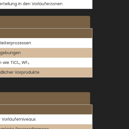
rteilung in den Vorläuferzonen
leiterprozessen
umgebungen
 wie TiCl₄, WF₆
dlicher Vorprodukte
r Vorläuferniveaus