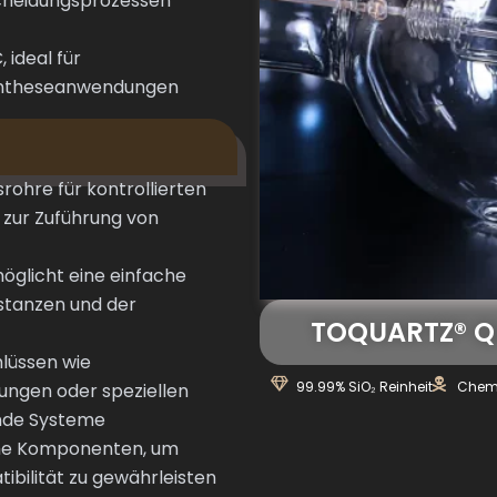
bscheidungsprozessen
 ideal für
yntheseanwendungen
srohre für kontrollierten
 zur Zuführung von
öglicht eine einfache
stanzen und der
TOQUARTZ® Qu
hlüssen wie
99.99% SiO₂ Reinheit
Chemi
ungen oder speziellen
ende Systeme
che Komponenten, um
ibilität zu gewährleisten