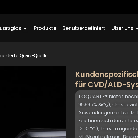
Offen Quartz Glass
O
uarzglas
Produkte
Benutzerdefiniert
Über uns
eiderte Quarz-Quelle...
Kundenspezifisc
für CVD/ALD-Sy
TOQUARTZ® bietet hochre
99,995% SiO₂), die spezi
Anwendungen entwickelt
zeichnen sich durch herv
1200 °C), hervorragende
Maßkontrolle aus. Diese