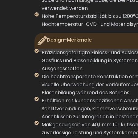
Salze und fluorhaltige Gase, die bei A
verwendet werden
Hohe Temperaturstabilität bis zu 1200°C,
Hochtemperatur-CVD- und Materials
Design-Merkmale
Präzisionsgefertigte Einlass- und Auslas
Gasfluss und Blasenbildung in Systemen
Ausgangsstoffen
Die hochtransparente Konstruktion erm
visuelle Überwachung der Vorläufersub
Blasenbildung während des Betriebs
Erhältlich mit kundenspezifischen Ansc
Schliffverbindungen, Klemmverschraub
Anschlüssen zur Integration in besteh
Maßgenauigkeit von ±0,1 mm für kritis
zuverlässige Leistung und Systemkompat