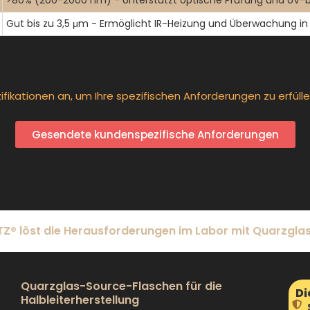
>80% (200-2000 nm) - Unterstützt optische Prüfung und UV-b
Gut bis zu 3,5 μm - Ermöglicht IR-Heizung und Überwachung 
ifikationen an, um Ihre spezifischen Anforderungen zu erfüll
Gesendete kundenspezifische Anforderungen
® löst die Herausforderungen im Labor mit Quarzgla
Quarzglas-Source-Flaschen für die
Di
Halbleiterherstellung