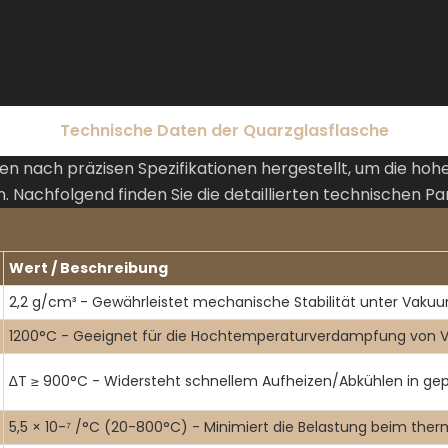
Technische Daten der Quarzglasflasche
nach präzisen Spezifikationen hergestellt, um die ho
 Nachfolgend finden Sie die detaillierten technischen P
Wert / Beschreibung
2,2 g/cm³ - Gewährleistet mechanische Stabilität unter Vak
1200°C - Geeignet für die Hochtemperaturverdampfung von
∆T ≥ 900°C - Widersteht schnellem Aufheizen/Abkühlen in gep
5,5 × 10-⁷ /°C (20-800°C) - Minimiert die Belastung beim th