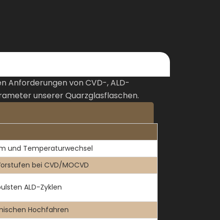
hen Anforderungen von CVD-, ALD-
arameter unserer Quarzglasflaschen.
uum und Temperaturwechsel
 Vorstufen bei CVD/MOCVD
ulsten ALD-Zyklen
ermischen Hochfahren