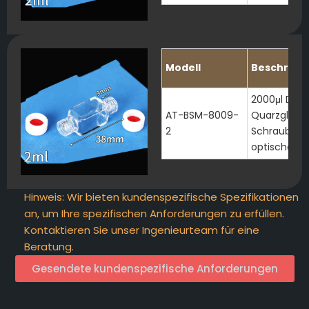
Modell
Beschreib
2000μl Durc
AT-BSM-8009-
Quarzglas m
2
Schraubgewi
optische Fe
Hinweis: Wir bieten kundenspezifische Spezifikationen
an, um Ihre spezifischen Anforderungen zu erfüllen.
Kontaktieren Sie unser Ingenieurteam für eine
Beratung.
Gesendete kundenspezifische Anforderungen