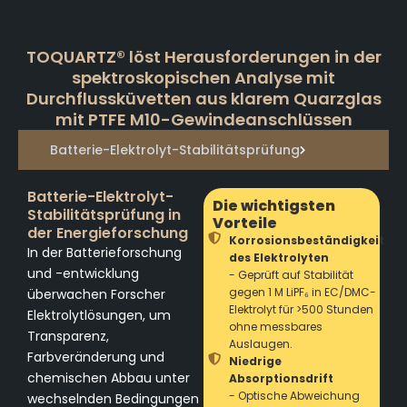
TOQUARTZ® löst Herausforderungen in der
spektroskopischen Analyse mit
Durchflussküvetten aus klarem Quarzglas
mit PTFE M10-Gewindeanschlüssen
Batterie-Elektrolyt-Stabilitätsprüfung
Batterie-Elektrolyt-
Die wichtigsten
Stabilitätsprüfung in
Vorteile
der Energieforschung
Korrosionsbeständigkeit
In der Batterieforschung
des Elektrolyten
und -entwicklung
- Geprüft auf Stabilität
gegen 1 M LiPF₆ in EC/DMC-
überwachen Forscher
Elektrolyt für >500 Stunden
Elektrolytlösungen, um
ohne messbares
Transparenz,
Auslaugen.
Farbveränderung und
Niedrige
chemischen Abbau unter
Absorptionsdrift
- Optische Abweichung
wechselnden Bedingungen