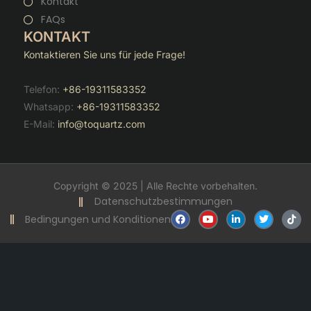
Kontakt
FAQs
KONTAKT
Kontaktieren Sie uns für jede Frage!
Telefon:
+86-19311583352
Whatsapp:
+86-19311583352
E-Mail:
info@toquartz.com
Copyright © 2025 | Alle Rechte vorbehalten.
Datenschutzbestimmungen
F
Y
V
T
T
Bedingungen und Konditionen
a
o
e
w
i
c
u
r
i
k
e
t
l
t
t
b
u
i
t
o
o
b
n
e
k
o
e
k
r
k
t
i
n