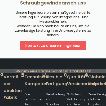
Schraubgewindeanschluss
Unsere Ingenieure bieten maßgeschneiderte
Beratung zur Lösung von Integrations- und
Messproblemen.
Wenden Sie sich noch heute an uns, um die
zuverlässige Leistung Ihrer Analysesysteme zu
sichern.
Kontakt zu unserem Ingenieur
Warum eine Partnerschaft mit TOQUARTZ
Vorteil
Technische
Flexible
Qualität
Globale
der
Kompetenz
Fertigung
Versicherung
Lieferke
direkten
Das
Bearbeitung
3-Stufen-
Zuverlässi
Fabrik
technische
von
Validierung
globale
Team
Standard-
vor dem
Logistik zu