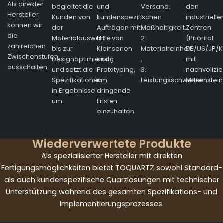
Als direkter
begleitet die
und
Versand:
den
Hersteller
Kunden von
kundenspezifischen
1.
industrielle
können wir
der
Aufträgen mit
Maßhaltigkeit,
Zentren
die
Materialauswahl
Hilfe von
2.
(Priorität
zahlreichen
bis zur
Kleinserien
Materialreinheit
DE/US/JP/K
Zwischenstufen
Designoptimierung
und
,
mit
ausschalten.
und setzt die
Prototyping,
3.
nachvollzi
Spezifikationen
um
Leistungsschwellen
Meilenstein
in Ergebnisse
dringende
um.
Fristen
einzuhalten.
Wiederverwertete Produkte
Als spezialisierter Hersteller mit direkten
Fertigungsmöglichkeiten bietet TOQUARTZ sowohl Standard-
als auch kundenspezifische Quarzlösungen mit technischer
Unterstützung während des gesamten Spezifikations- und
Implementierungsprozesses.