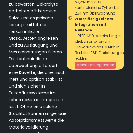
≤0,2% über 300
zu bewerten. Elektrolyte
kontinuierliche Zyklen bei
enthalten oft korrosive
254 nm Überwachung.
Salze und organische
Zuverlässigkeit der
Lösungsmittel, die
Integration mit
Gewinde
herkömmliche
- PTFE-M10-Verbindungen
Glasküvetten angreifen
blieben unter einem
und zu Auslaugung und
Fließdruck von 0,3 MPa in
Messverzerrungen führen.
Batterie-F&E-Einrichtungen
Die kontinuierliche
leckfrei.
Meine Lösung finden
Überwachung erfordert
eine Küvette, die chemisch
inert und optisch stabil ist
und sich sicher in
Durchflusssysteme im
Labormaßstab integrieren
lässt. Ohne eine solche
Stabilität können ungenaue
Absorptionsmesswerte die
Materialvalidierung