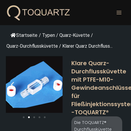
Zum
Inhalt
springen
Startseite
/
Typen
/
Quarz-Küvette
/
Quarz-Durchflussküvette
/
Klarer Quarz Durchfluss...
Klare Quarz-
Durchflussküvette
mit PTFE-M10-
Gewindeanschlüss
für
Fließinjektionssyst
-TOQUARTZ®
Die TOQUARTZ®
Durchflussküvette