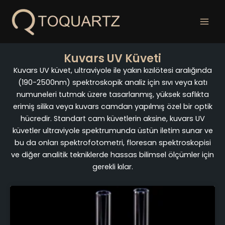
İçeriğe
geç
Kuvars UV Küveti
Kuvars UV küvet, ultraviyole ile yakın kızılötesi aralığında
(190-2500nm) spektroskopik analiz için sıvı veya katı
numuneleri tutmak üzere tasarlanmış, yüksek saflıkta
erimiş silika veya kuvars camdan yapılmış özel bir optik
hücredir. Standart cam küvetlerin aksine, kuvars UV
küvetler ultraviyole spektrumunda üstün iletim sunar ve
bu da onları spektrofotometri, floresan spektroskopisi
ve diğer analitik tekniklerde hassas bilimsel ölçümler için
gerekli kılar.
Sayfa
Sayfa
Sayfa