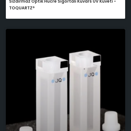
Sızdırmaz Optik Hücre Sigortalı Kuvars UV Küveti -
TOQUARTZ®