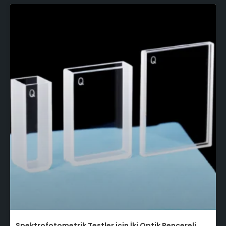
Spektrofotometrik Testler için İki Optik Pencereli