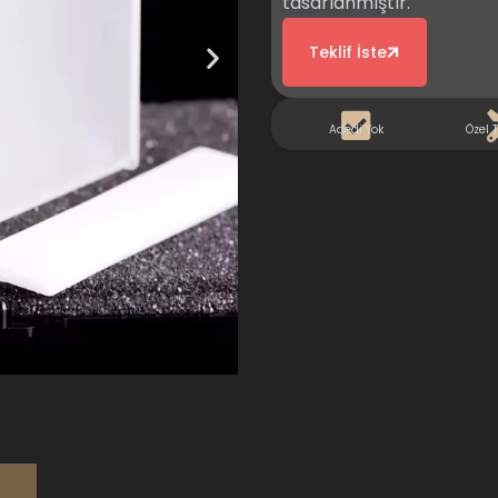
tasarlanmıştır.
Teklif İste
Adedi Yok
Özel 