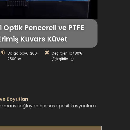
 Optik Pencereli ve PTFE
Erimiş Kuvars Küvet
Dalga boyu: 200-
Geçirgenlik: >80%
2500nm
(Eşleştirilmiş)
 ve Boyutları
rformans sağlayan hassas spesifikasyonlara