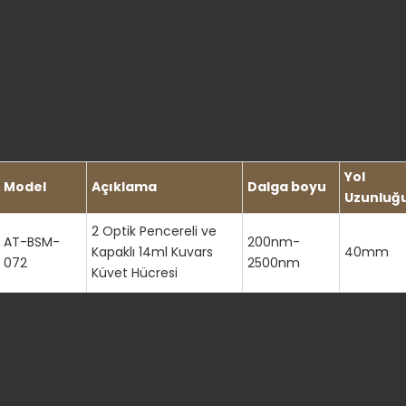
Yol
Model
Açıklama
Dalga boyu
Uzunluğ
2 Optik Pencereli ve
AT-BSM-
200nm-
Kapaklı 14ml Kuvars
40mm
072
2500nm
Küvet Hücresi