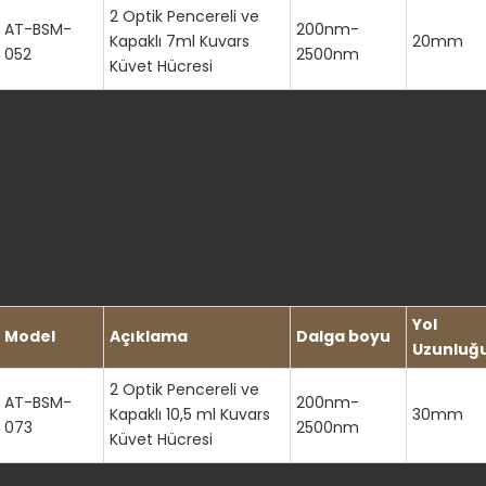
2 Optik Pencereli ve
AT-BSM-
200nm-
>80% (200-2500nm)
Kapaklı 7ml Kuvars
20mm
052
2500nm
Küvet Hücresi
589.3nm'de 1.46
Cilalı optik pencereler
~180-190nm
İki tarafı cilalı
Yol
Model
Açıklama
Dalga boyu
Uzunluğ
2 Optik Pencereli ve
AT-BSM-
200nm-
Kapaklı 10,5 ml Kuvars
30mm
073
2500nm
Küvet Hücresi