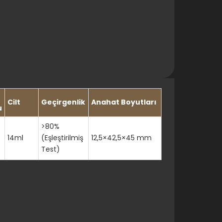
Cilt
Geçirgenlik
Anahat Boyutları
u
>80%
14ml
(Eşleştirilmiş
12,5×42,5×45 mm
Test)