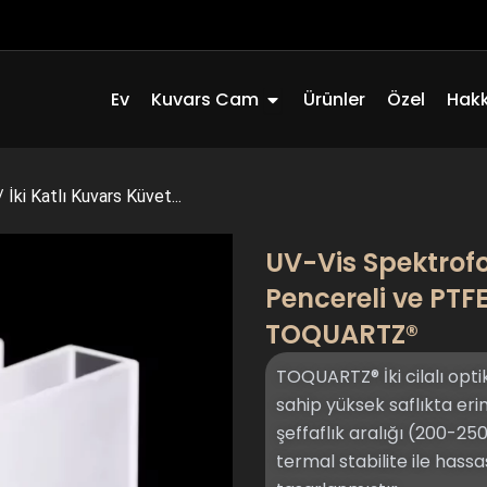
Açık Quartz Glass
Ev
Kuvars Cam
Ürünler
Özel
Hak
/
İki Katlı Kuvars Küvet...
UV-Vis Spektrofo
Pencereli ve PTF
TOQUARTZ®
TOQUARTZ® İki cilalı opt
sahip yüksek saflıkta er
şeffaflık aralığı (200-2
termal stabilite ile hass