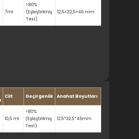
>80%
7ml
(Eşleştirilmiş
12,5×22,5×45 mm
Test)
Cilt
Geçirgenlik
Anahat Boyutları
u
>80%
10,5 ml
(Eşleştirilmiş
12.5*32.5*45mm
Test)