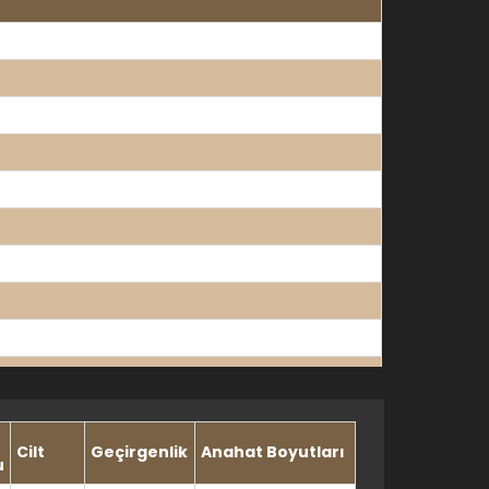
Cilt
Geçirgenlik
Anahat Boyutları
u