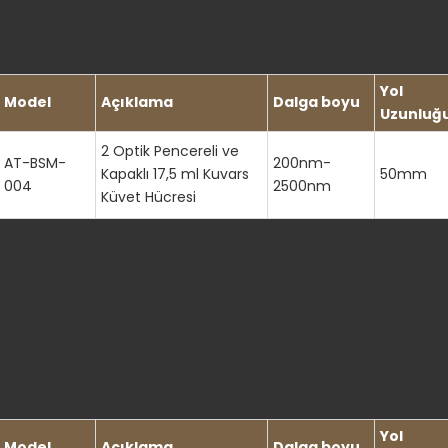
Yol
Model
Açıklama
Dalga boyu
Uzunluğ
2 Optik Pencereli ve
AT-BSM-
200nm-
Kapaklı 17,5 ml Kuvars
50mm
004
2500nm
Küvet Hücresi
Yol
Model
Açıklama
Dalga boyu