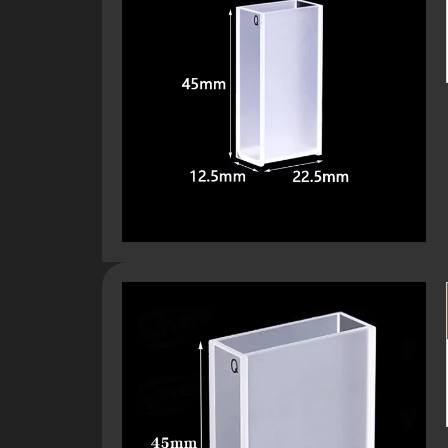
Geçirgenlik
Kırılma İndisi
Yüzey Kalitesi
UV Kesimi
Optik Pencereler