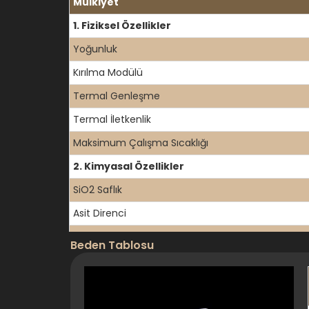
Mülkiyet
1. Fiziksel Özellikler
Yoğunluk
Kırılma Modülü
Termal Genleşme
Termal İletkenlik
Maksimum Çalışma Sıcaklığı
2. Kimyasal Özellikler
SiO2 Saflık
Asit Direnci
Alkali Direnci
Beden Tablosu
Solvent Direnci
Su Emme
3. Optik Özellikler