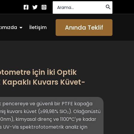
Arayın:
Açık About Us
Anında Teklif
kımızda
İletişim
tometre için İki Optik
E Kapaklı Kuvars Küvet-
ik pencereye ve güvenli bir PTFE kapağa
imiş kuvars küvet (≥99,98% SiO₂). Olağanüstü
500nm), kimyasal direnç ve 1100°C'ye kadar
as UV-Vis spektrofotometrik analiz için