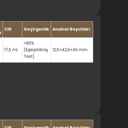
Cilt
Geçirgenlik
Anahat Boyutları
u
>80%
17,5 ml
(Eşleştirilmiş
12,5×42,5×45 mm
Test)
Cilt
Geçirgenlik
Anahat Boyutları