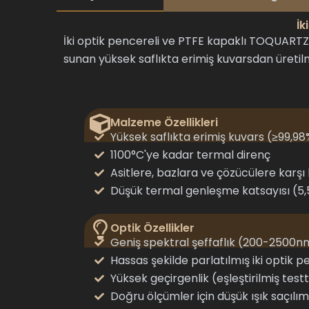
İk
İki optik pencereli ve PTFE kapaklı TOQUARTZ®
sunan yüksek saflıkta erimiş kuvarsdan üretilm
Malzeme Özellikleri
Yüksek saflıkta erimiş kuvars (≥99,98
1100°C'ye kadar termal direnç
Asitlere, bazlara ve çözücülere karşı
Düşük termal genleşme katsayısı (5,
Optik Özellikler
Geniş spektral şeffaflık (200-2500n
Hassas şekilde parlatılmış iki optik 
Yüksek geçirgenlik (eşleştirilmiş tes
Doğru ölçümler için düşük ışık saçılım