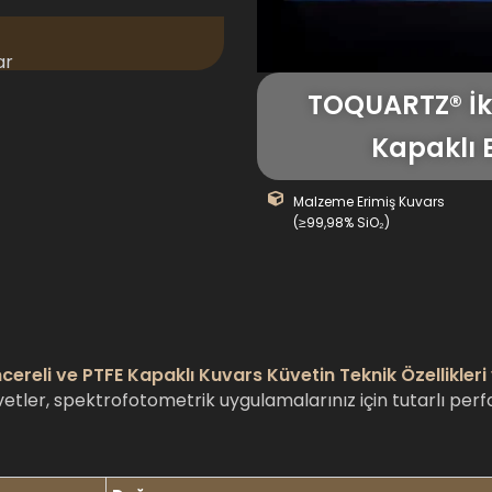
ar
TOQUARTZ® İki
Kapaklı 
Malzeme Erimiş Kuvars
(≥99,98% SiO₂)
ncereli ve PTFE Kapaklı Kuvars Küvetin Teknik Özellikleri
etler, spektrofotometrik uygulamalarınız için tutarlı pe