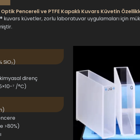
i Optik Pencereli ve PTFE Kapaklı Kuvars Küvetin Özellikl
 kuvars küvetler, zorlu laboratuvar uygulamaları için mük
iştir.
% SiO₂)
 kimyasal direnç
5×10-⁷ /°C)
m)
pencere
tte >80%)
ı