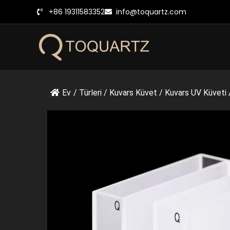
İçeriğe
+86 19311583352
info@toquartz.com
geç
Ev
/
Türleri
/
Kuvars Küvet
/
Kuvars UV Küveti