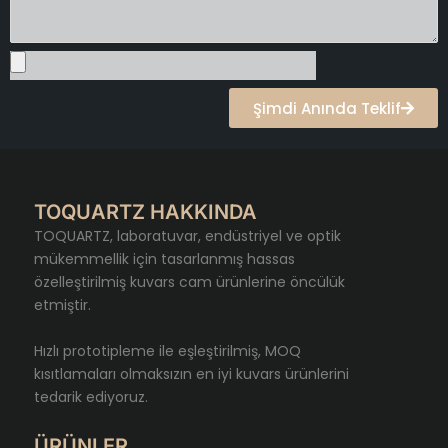
s
a
j
Şimdi Anında Teklif
TOQUARTZ HAKKINDA
TOQUARTZ, laboratuvar, endüstriyel ve optik
mükemmellik için tasarlanmış hassas
özelleştirilmiş kuvars cam ürünlerine öncülük
etmiştir.
Hızlı prototipleme ile eşleştirilmiş, MOQ
kısıtlamaları olmaksızın en iyi kuvars ürünlerini
tedarik ediyoruz.
ÜRÜNLER