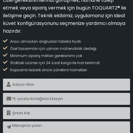
Özel gereksinimlerinizi görüşmek, numune talep
etmek veya sipariş vermek için bugün TOQUARTZ® ile
iletişime geçin. Teknik ekibimiz, uygulamanız için ideal
küvet konfigürasyonunu seçmenize yardımcı olmaya
hazırdır.
Aracı olmadan doğrudan fabrika fiyatı
Özel tasarımlar için uzman mühendislik desteği
Minimum sipariş miktarı gereksinimi yok
Stoktaki ürünler için 24 saat kargo ile hızlı teslimat
Kapsamlı tedarik zinciri yönetimi hizmetleri
İ
s
i
E
m
-
p
İ
o
s
s
i
M
t
m
e
a