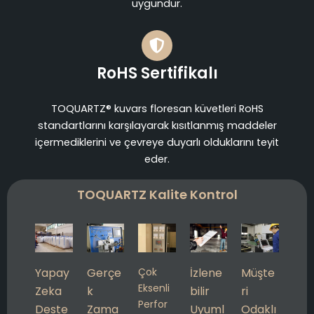
uygundur.
RoHS Sertifikalı
TOQUARTZ® kuvars floresan küvetleri RoHS
standartlarını karşılayarak kısıtlanmış maddeler
içermediklerini ve çevreye duyarlı olduklarını teyit
eder.
TOQUARTZ Kalite Kontrol
Yapay
Gerçe
Çok
İzlene
Müşte
Eksenli
Zeka
k
bilir
ri
Perfor
Deste
Zama
Uyuml
Odaklı