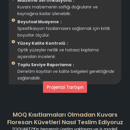
Malzeme Sertifikasyonu：
Kuvars malzemenin saflığı doğrulanır ve
kaynağına kadar izlenebilir.
Boyutsal Muayene：
Spesifikasyon hizalamasını sağlamak için kritik
boyutlar ölçülür.
Yüzey Kalite Kontrolü：
Optik yüzeyler netlik ve hatasız kaplama
açısından incelenir.
Toplu Seviye Raporlama：
Denetim kayıtları ve kalite belgeleri gerektiğinde
sağlanabilir.
Projenizi Tartışın
MOQ Kısıtlamaları Olmadan Kuvars
Floresan Küvetleri Nasıl Teslim Ediyoruz
TOQUARTZ®'ın benzersiz üretim yaklaşımı ve iş modeli,