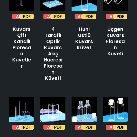
Alıntı
PDF
Alıntı
PDF
Alıntı
PDF
Alıntı
PDF
Kuvars
4
Huni
Üçgen
Çift
Taraflı
Üstlü
Kuvars
Kanallı
Optik
Kuvars
Floresa
Floresa
Kuvars
Küvet
n
n
Akış
Küveti
Küvetle
Hücresi
r
Floresa
n
Küveti
Alıntı
PDF
Alıntı
PDF
Alıntı
PDF
Alıntı
PDF