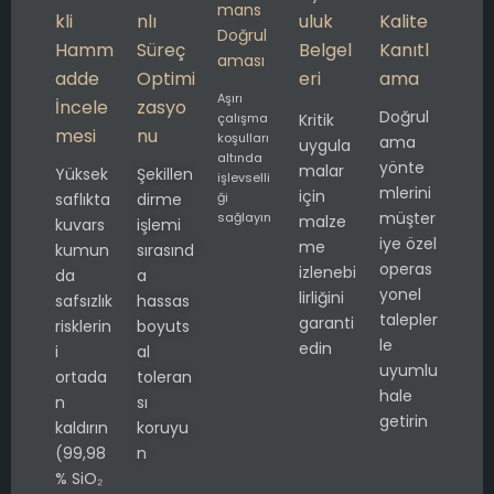
mans
kli
nlı
uluk
Kalite
Doğrul
Hamm
Süreç
Belgel
Kanıtl
aması
adde
Optimi
eri
ama
Aşırı
İncele
zasyo
Doğrul
çalışma
Kritik
mesi
nu
koşulları
ama
uygula
altında
yönte
malar
Yüksek
Şekillen
işlevselli
mlerini
için
saflıkta
dirme
ği
müşter
sağlayın
malze
kuvars
işlemi
iye özel
me
kumun
sırasınd
operas
izlenebi
da
a
yonel
lirliğini
safsızlık
hassas
talepler
garanti
risklerin
boyuts
le
edin
i
al
uyumlu
ortada
toleran
hale
n
sı
getirin
kaldırın
koruyu
(99,98
n
% SiO₂