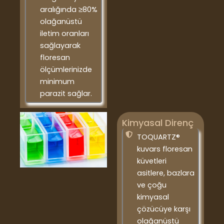
aralığında ≥80%
olağanüstü
iletim oranları
sağlayarak
floresan
ölçümlerinizde
minimum
parazit sağlar.
Kimyasal Direnç
TOQUARTZ®
kuvars floresan
küvetleri
asitlere, bazlara
ve çoğu
kimyasal
çözücüye karşı
olağanüstü