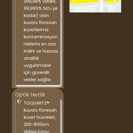
≥99,98% (Maks.
99,995% SiO₂'ye
kadar) olan
kuvars floresan
küvetlerimiz
kontaminasyon
risklerini en aza
indirir ve hassas
analitik
uygulamalar
için güvenilir
veriler sağlar.
Optik Netlik
TOQUARTZ®
kuvars floresan
küvet hücreleri,
200-800nm
dalga boyu