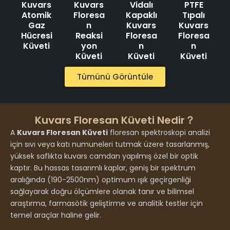
Kuvars
Kuvars
Vidalı
PTFE
Atomik
Floresa
Kapaklı
Tıpalı
Gaz
n
Kuvars
Kuvars
Hücresi
Reaksi
Floresa
Floresa
Küveti
yon
n
n
Küveti
Küveti
Küveti
Tümünü Görüntüle
Kuvars Floresan Küveti Nedir？
A
Kuvars Floresan Küveti
floresan spektroskopi analizi
için sıvı veya katı numuneleri tutmak üzere tasarlanmış,
yüksek saflıkta kuvars camdan yapılmış özel bir optik
kaptır. Bu hassas tasarımlı kaplar, geniş bir spektrum
aralığında (190-2500nm) optimum ışık geçirgenliği
sağlayarak doğru ölçümlere olanak tanır ve bilimsel
araştırma, farmasötik geliştirme ve analitik testler için
temel araçlar haline gelir.