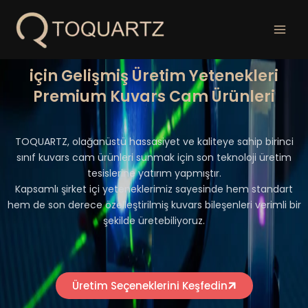
İçeriğe
geç
için Gelişmiş Üretim Yetenekleri
Premium Kuvars Cam Ürünleri
TOQUARTZ, olağanüstü hassasiyet ve kaliteye sahip birinci
sınıf kuvars cam ürünleri sunmak için son teknoloji üretim
tesislerine yatırım yapmıştır.
Kapsamlı şirket içi yeteneklerimiz sayesinde hem standart
hem de son derece özelleştirilmiş kuvars bileşenleri verimli bir
şekilde üretebiliyoruz.
Üretim Seçeneklerini Keşfedin