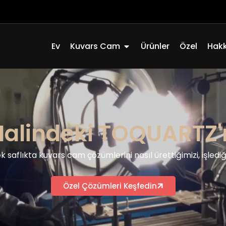
Açık Quartz Glass
Ev
Kuvars Cam
Ürünler
Özel
Hak
Halindeki TOQUARTZ'ı
ek saflıkta kuvars cam çözümlerini nasıl ürettiğimizi, işledi
Özel Çözümleri Keşfedin