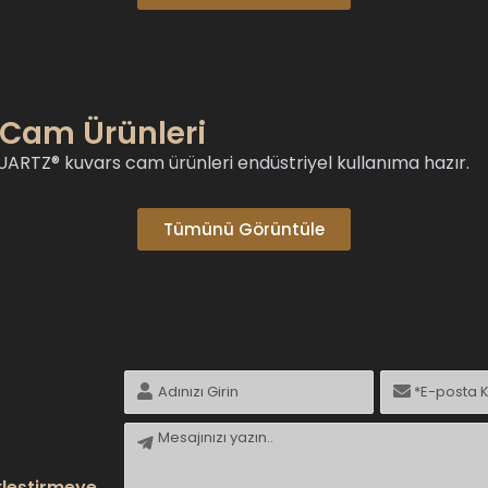
 Cam Ürünleri
RTZ® kuvars cam ürünleri endüstriyel kullanıma hazır.
Tümünü Görüntüle
İsim
E-
posta
Mesaj
kleştirmeye