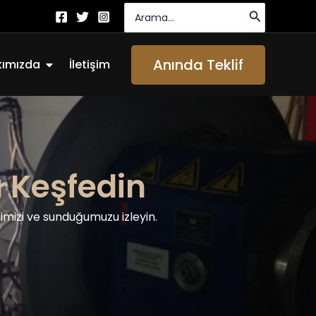
Arayın:
Açık About Us
Anında Teklif
kımızda
İletişim
 Keşfedin
ğimizi ve sunduğumuzu izleyin.