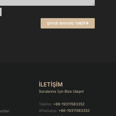
Şimdi Anında Teklif
İLETİŞİM
Sorularınız İçin Bize Ulaşın!
Telefon:
+86-19311583352
Whatsapp:
+86-19311583352
etleri