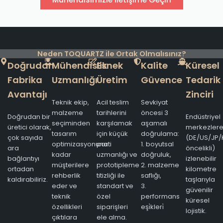
Neden TOQUARTZ ile Ortak Olmalısınız?
Doğrudan
Mühendislik
Esnek
Kalite
Küresel
Fabrika
Uzmanlığı
Üretim
Güvence
Tedarik
Avantajı
Zinciri
Teknik ekip,
Acil teslim
Sevkiyat
malzeme
tarihlerini
öncesi 3
Doğrudan bir
Endüstriyel
seçiminden
karşılamak
aşamalı
üretici olarak,
merkezler
tasarım
için küçük
doğrulama:
çok sayıda
(DE/US/JP/
optimizasyonuna
parti
1. boyutsal
ara
öncelikli)
kadar
uzmanlığı ve
doğruluk,
bağlantıyı
izlenebilir
müşterilere
prototipleme
2. malzeme
ortadan
kilometre
rehberlik
titizliği ile
saflığı,
kaldırabiliriz.
taşlarıyla
eder ve
standart ve
3.
güvenilir
teknik
özel
performans
küresel
özellikleri
siparişleri
eşi̇kleri̇
lojistik.
çıktılara
ele alma.