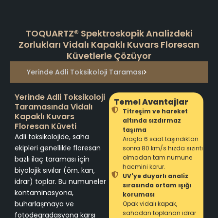
TOQUARTZ® Spektroskopik Analizdeki
Zorlukları Vidalı Kapaklı Kuvars Floresan
Küvetlerle Çözüyor
Yerinde Adli Toksikoloji Taraması
Yerinde Adli Toksikoloji
Temel Avantajlar
Taramasında Vidalı
Titreşim ve hareket
Kapaklı Kuvars
altında sızdırmaz
Floresan Küveti
taşıma
Adli toksikolojide, saha
Araçla 6 saat taşındıktan
ekipleri genellikle floresan
sonra 80 km/s hızda sızıntı
olmadan tam numune
bazlı ilaç taraması için
hacmini korur.
biyolojik sıvılar (örn. kan,
UV'ye duyarlı analiz
idrar) toplar. Bu numuneler
sırasında ortam ışığı
kontaminasyona,
koruması
buharlaşmaya ve
Opak vidalı kapak,
sahadan toplanan idrar
fotodegradasyona karşı