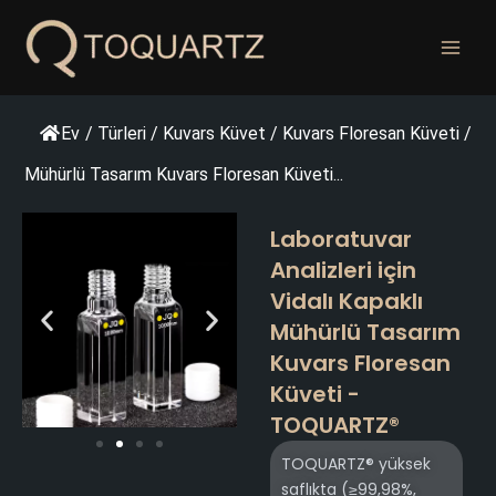
İçeriğe
geç
Ev
/
Türleri
/
Kuvars Küvet
/
Kuvars Floresan Küveti
/
Mühürlü Tasarım Kuvars Floresan Küveti...
Laboratuvar
Analizleri için
Vidalı Kapaklı
Mühürlü Tasarım
Kuvars Floresan
Küveti -
TOQUARTZ®
TOQUARTZ® yüksek
saflıkta (≥99,98%,