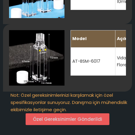
10mm
Model
Açıkla
Vidalı Ka
AT-BSM-6017
Floresan
Not: Özel gereksinimlerinizi karşılamak için özel
spesifikasyonlar sunuyoruz. Danışma için mühendislik
ekibimizle iletişime geçin.
Özel Gereksinimler Gönderildi