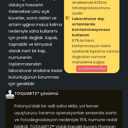
örneklerinde 92%'nin
oldukça hassastır.
fotodegradasyonunu
Geleneksel üstü açık
azaltır.
küvetler, sızıntı riskleri ve
Laboratuvar dışı
ortam ışığına maruz kalma
ortamlarda
kontaminasyonsuz
nedeniyle saha kullanımı
kullanım
için pratik değildir. Kapalı,
87% ile harici
taşınabilir ve kimyasal
kontaminasyon riskini
olarak inert bir kap,
azaltarak toplama sonrası
doğrudan numune
numunenin
mühürleme sağlar.
toplanmasından
Çözümümü Bul
laboratuvar analizine kadar
bütünlüğünün korunması
için gereklidir.
TOQUARTZ® çözümü
Polonya'daki bir adli saha ekibi, yol kenarı
uyuşturucu tarama operasyonları sırasında sızıntı
ve fotodegradasyon nedeniyle 15% numune reddi
bildirdi. TOQUARTZ® Vidalı Kapaklı Kuvars Floresan