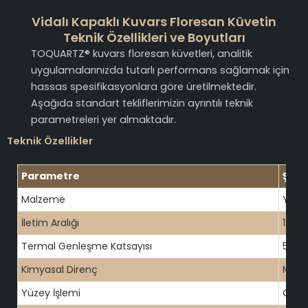
Vidalı Kapaklı Kuvars Floresan Küvetin
Teknik Özellikleri ve Boyutları
TOQUARTZ® kuvars floresan küvetleri, analitik
uygulamalarınızda tutarlı performans sağlamak için
hassas spesifikasyonlara göre üretilmektedir.
Aşağıda standart tekliflerimizin ayrıntılı teknik
parametreleri yer almaktadır.
Teknik Özellikler
Parametre
Şar
Malzeme
Yükse
İletim Aralığı
190-
Termal Genleşme Katsayısı
5.5×
Kimyasal Direnç
Mük
Yüzey İşlemi
Optik