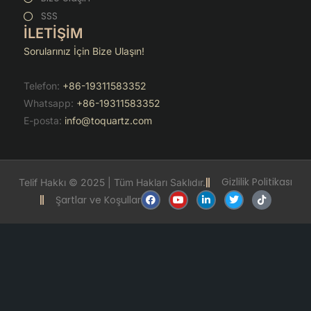
SSS
İLETİŞİM
Sorularınız İçin Bize Ulaşın!
Telefon:
+86-19311583352
Whatsapp:
+86-19311583352
E-posta:
info@toquartz.com
Gizlilik Politikası
Telif Hakkı © 2025 | Tüm Hakları Saklıdır.
F
Y
L
T
T
Şartlar ve Koşullar
a
o
i
w
i
c
u
n
i
k
e
t
k
t
t
b
u
e
t
o
o
b
d
e
k
o
e
i
r
k
n
-
i
n