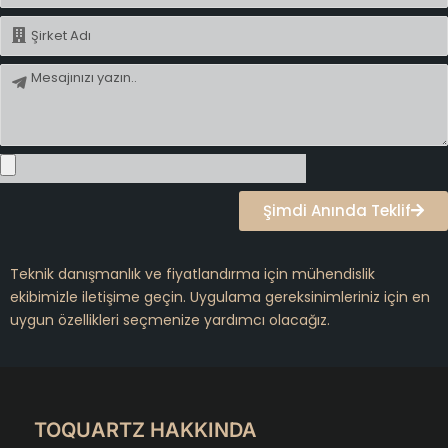
İsim
Mesaj
Şimdi Anında Teklif
Teknik danışmanlık ve fiyatlandırma için mühendislik
ekibimizle iletişime geçin. Uygulama gereksinimleriniz için en
uygun özellikleri seçmenize yardımcı olacağız.
TOQUARTZ HAKKINDA