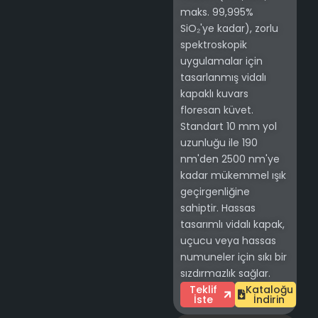
maks. 99,995%
SiO₂'ye kadar), zorlu
spektroskopik
uygulamalar için
tasarlanmış vidalı
kapaklı kuvars
floresan küvet.
Standart 10 mm yol
uzunluğu ile 190
nm'den 2500 nm'ye
kadar mükemmel ışık
geçirgenliğine
sahiptir. Hassas
tasarımlı vidalı kapak,
uçucu veya hassas
numuneler için sıkı bir
sızdırmazlık sağlar.
Teklif
Kataloğu
İste
İndirin