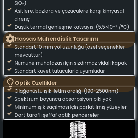
SiO₂)
Asitlere, bazlara ve çözücülere karşı kimyasal
direnç
Düşük termal genleşme katsayısı (5,5×10-⁷ /°C)
Hassas Mühendislik Tasarımı
Standart 10 mm yol uzunluğu (özel seçenekler
mevcuttur)
Numune muhafazası için sızdırmaz vidalı kapak
Standart küvet tutucularla uyumludur
Optik Özellikler
Olağanüstü ışık iletim aralığı (190-2500nm)
Spektrum boyunca absorpsiyon piki yok
Minimum ışık saçılması için parlatılmış yüzeyler
Dört taraflı şeffaf optik pencereler