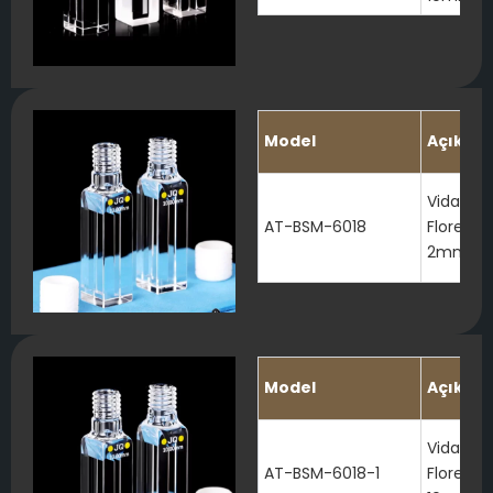
Model
Açıkla
Vidalı Ka
AT-BSM-6018
Floresan
2mm
Model
Açıkla
Vidalı Ka
AT-BSM-6018-1
Floresan