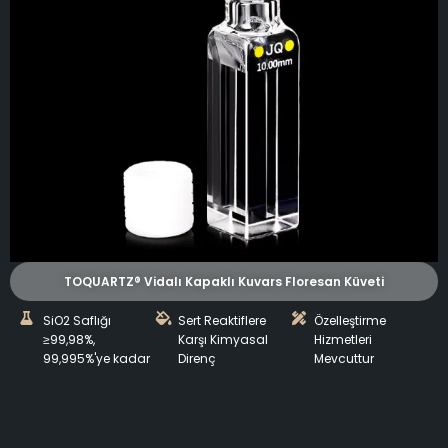
TOQUARTZ® Vidalı Kapaklı Kuvars Floresan Küveti
SiO2 Saflığı
Sert Reaktiflere
Özelleştirme
≥99,98%,
Karşı Kimyasal
Hizmetleri
99,995%'ye kadar
Direnç
Mevcuttur