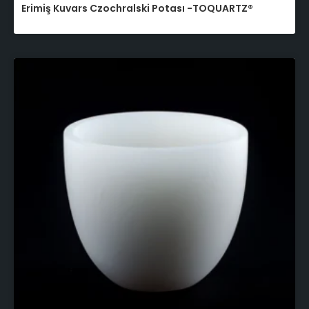
Erimiş Kuvars Czochralski Potası -TOQUARTZ®