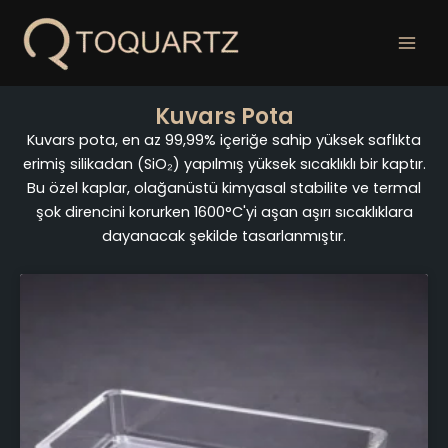
İçeriğe
geç
Kuvars Pota
Kuvars pota, en az 99,99% içeriğe sahip yüksek saflıkta
erimiş silikadan (SiO₂) yapılmış yüksek sıcaklıklı bir kaptır.
Bu özel kaplar, olağanüstü kimyasal stabilite ve termal
şok direncini korurken 1600°C'yi aşan aşırı sıcaklıklara
dayanacak şekilde tasarlanmıştır.