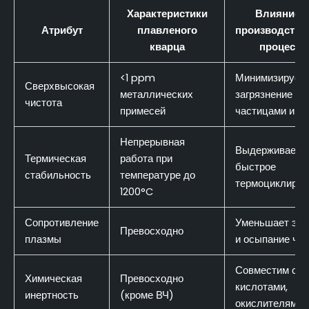
Характеристики
Влияние н
Атрибут
плавленого
производстве
кварца
процесс
<1 ppm
Минимизирует
Сверхвысокая
металлических
загрязнение
чистота
примесей
частицами и и
Непрерывная
Выдерживает
Термическая
работа при
быстрое
стабильность
температуре до
термоциклиров
1200°C
Сопротивление
Уменьшает эро
Превосходно
плазмы
и осыпание ча
Совместим с
Химическая
Превосходно
кислотами,
инертность
(кроме ВЧ)
окислителями