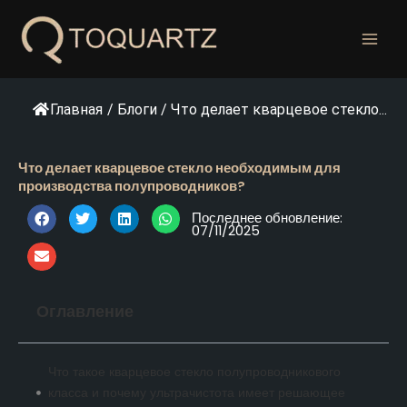
Перейти
к
содержанию
Главная
/
Блоги
/
Что делает кварцевое стекло...
Что делает кварцевое стекло необходимым для
производства полупроводников?
Последнее обновление:
07/11/2025
Оглавление
Что такое кварцевое стекло полупроводникового
класса и почему ультрачистота имеет решающее