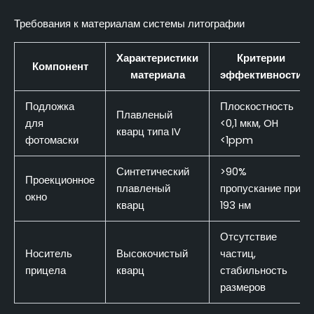
Требования к материалам системы литографии
Характеристики
Критерии
Компонент
материала
эффективности
Подложка
Плоскостность
Плавленый
для
<0,1 мкм, OH
кварц типа IV
фотомаски
<1ppm
Синтетический
>90%
Проекционное
плавленый
пропускание при
окно
кварц
193 нм
Отсутствие
Носитель
Высокочистый
частиц,
прицела
кварц
стабильность
размеров