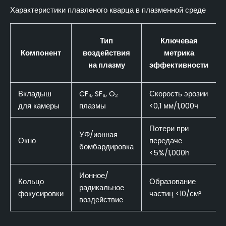
Характеристики плавленого кварца в плазменной среде
Тип
Ключевая
Компонент
воздействия
метрика
на плазму
эффективности
Вкладыш
CF₄, SF₆, O₂
Скорость эрозии
для камеры
плазмы
<0,1 мм/1,000ч
Потери при
УФ/ионная
Окно
передаче
бомбардировка
<5%/1,000h
Ионное/
Кольцо
Образование
радикальное
фокусировки
частиц <10/см²
воздействие