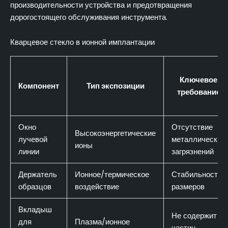
производительности устройства и предотвращения
дорогостоящего обслуживания инструмента.
Кварцевое стекло в ионной имплантации
Ключевое
Компонент
Тип экспозиции
требование
Окно
Отсутствие
Высокоэнергетические
лучевой
металлических
ионы
линии
загрязнений
Держатель
Ионное/термическое
Стабильность
образцов
воздействие
размеров
Вкладыш
Не содержит
для
Плазма/ионное
частиц,