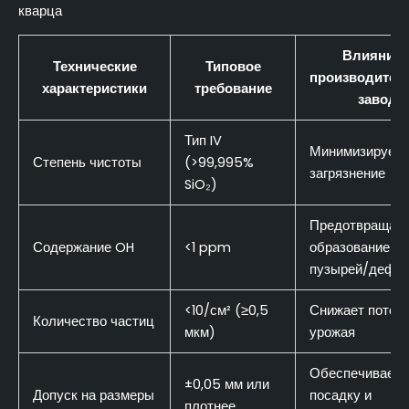
кварца
Влияние 
Технические
Типовое
производител
характеристики
требование
завода
Тип IV
Минимизирует
Степень чистоты
(>99,995%
загрязнение
SiO₂)
Предотвращае
Содержание OH
<1 ppm
образование
пузырей/дефек
<10/см² (≥0,5
Снижает потер
Количество частиц
мкм)
урожая
Обеспечивает
±0,05 мм или
Допуск на размеры
посадку и
плотнее