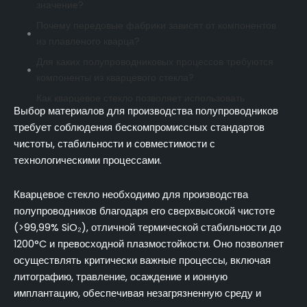
значение?
Почему передовые фабрики зависят от компонентов
из плавленого кварца?
Для каких полупроводниковых процессов требуются
компоненты из кварцевого стекла?
Как кварцевое стекло позволяет использовать
Выбор материалов для производства полупроводников
передовые системы литографии?
требует соблюдения бескомпромиссных стандартов
Какую роль играет плавленый кварц в оборудовании
чистоты, стабильности и совместимости с
для плазменной обработки?
технологическими процессами.
Почему термическая стабильность имеет решающее
значение для RTP и диффузионных приложений?
Кварцевое стекло необходимо для производства
Как системы ионной имплантации выигрывают от
полупроводников благодаря его сверхвысокой чистоте
свойств кварцевого стекла?
(>99,99% SiO₂), отличной термической стабильности до
Какие степени чистоты кварцевого стекла
1200°C и превосходной плазмостойкости. Оно позволяет
соответствуют различным технологическим узлам?
осуществлять критически важные процессы, включая
литографию, травление, осаждение и ионную
Какие технические характеристики имеют
имплантацию, обеспечивая незагрязненную среду и
наибольшее значение при закупке кварца для