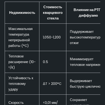
Стоимость
Влияние на РТП/
Недвижимость
кварцевого
диффузию
стекла
Максимальная
Поддерживает
температура
1,050-1,200
высокотемпературны
непрерывной
отжиг
работы (°C)
Тепловое
Минимизирует
расширение (10-
0.5
тепловое напряжение
⁶/K)
Устойчивость к
Выдерживает
тепловому
ΔT > 200°C
быструю цикличност
удару
Сохраняет
Скорость
<0,01 мм/