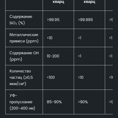
кварц
кварц
Содержание
>99.95
>99.995
>99.
SiO₂ (%)
Металлические
<10
<1
<1
примеси (ppm)
Содержание OH
10-200
<1
<1
(ppm)
Количество
частиц (≥0,5
<100
<10
<10
мкм/см²)
УФ-
пропускание
85-90%
>90%
>90
(200-400 нм)