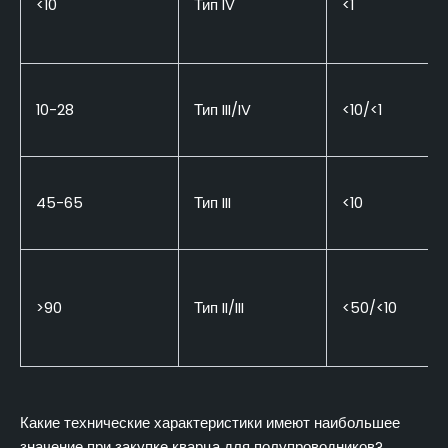
<10
Тип IV
<1
10-28
Тип III/IV
<10/<1
45-65
Тип III
<10
>90
Тип II/III
<50/<10
Какие технические характеристики имеют наибольшее
значение при закупке кварца для полупроводников?