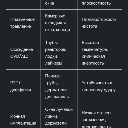
окна
плоскостность
Камерные
Плазменное
Плазмостойкость,
вкладыши,
травление
чистота
окна, кольца
Трубы
Высокая
Осаждение
реакторов,
температура,
CVD/ALD
лодки,
химическая
лайнеры
инертность
Печные
РТП/
трубы,
Устойчивость к
диффузия
держатели
тепловому удару
для вафель
Окна лучевой
Низкая степень
Ионная
линии,
загрязнения,
имплантация
держатели
долговечность