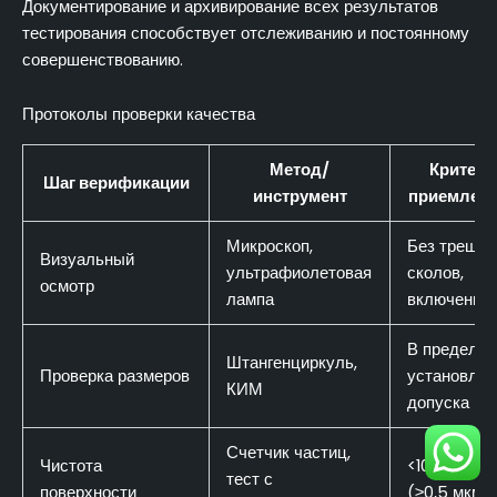
Документирование и архивирование всех результатов
тестирования способствует отслеживанию и постоянному
совершенствованию.
Протоколы проверки качества
Метод/
Критери
Шаг верификации
инструмент
приемлем
Микроскоп,
Без трещин
Визуальный
ультрафиолетовая
сколов,
осмотр
лампа
включений
В пределах
Штангенциркуль,
Проверка размеров
установлен
КИМ
допуска
Счетчик частиц,
Чистота
<10 частиц/
тест с
поверхности
(≥0,5 мкм)