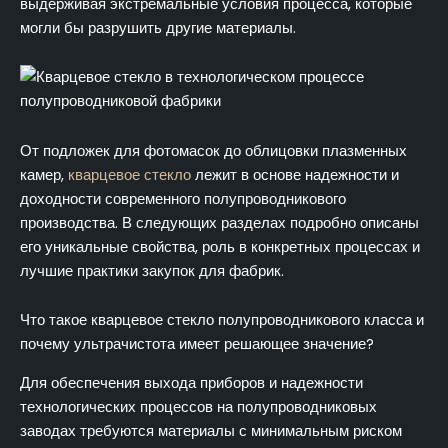
выдерживая экстремальные условия процесса, которые
полупроводников?
могли бы разрушить другие материалы.
Как проверить стандарты качества для критически
важных производств?
Какие отраслевые сертификаты применяются к
полупроводниковым кварцевым компонентам?
Система принятия решений при выборе кварцевого
От подложек для фотомасок до облицовки плазменных
стекла на полупроводниковых заводах
камер,
кварцевое стекло
лежит в основе надежности и
Заключение
доходности современного полупроводникового
производства. В следующих разделах подробно описаны
FAQ (часто задаваемые вопросы)
его уникальные свойства, роль в конкретных процессах и
лучшие практики закупок для фабрик.
Что такое кварцевое стекло полупроводникового класса и
почему ультрачистота имеет решающее значение?
Для обеспечения выхода приборов и надежности
технологических процессов на полупроводниковых
заводах требуются материалы с минимальным риском