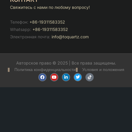
Свяжитесь с нами по любому вопросу!
Телефон:
+86-19311583352
Whatsapp:
+86-19311583352
Электронная почта:
info@toquartz.com
Авторское право © 2025 | Все права защищены.
Политика конфиденциальности
Условия и положения
F
Y
С
T
T
a
o
с
w
i
c
u
ы
i
k
e
t
л
t
t
b
u
к
t
o
o
b
а
e
k
o
e
н
r
k
а
с
а
й
т