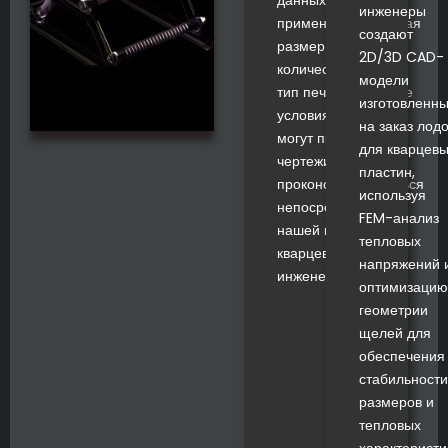
инженеры
применении, включая
создают
размер пластин,
2D/3D CAD-
количество щелей,
модели
тип печи и тепловые
изготовленн
условия. Клиенты
на заказ лодо
могут предоставить
для кварцев
чертежи или
пластин,
проконсультироваться
используя
непосредственно с
FEM-анализ
нашей командой
тепловых
кварцевых
напряжений 
инженеров.
оптимизацию
геометрии
щелей для
обеспечения
стабильности
размеров и
тепловых
характеристи