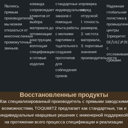
команда
стандартных и
проверка
Являясь
Надежная
сопровождает
индивидуальных
перед
прямым
глобальная
клиентов от
заказов с
отгрузкой:
производителем,
логистика в
выбора
помощью
1. точность
мы можем
промышлен
материала до
опыта работы
размеров,
отказаться от
центры
оптимизации
с мелкими
2. чистота
многочисленных
(приоритет
конструкции,
партиями и
материала ,
промежуточных
DE/US/JP/K
воплощая
тщательного
3. пороговые
звеньев.
с
спецификации
создания
значения
отслежива
в готовые
прототипов
производительности
сроками.
изделия.
для
соблюдения
сроков.
Восстановленные продукты
Как специализированный производитель с прямыми заводскими
возможностями, TOQUARTZ предлагает как стандартные, так и
индивидуальные кварцевые решения с инженерной поддержкой
на протяжении всего процесса спецификации и реализации.