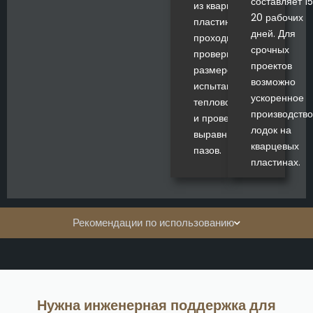
составляет 1
из кварцевых
20 рабочих
пластин
дней. Для
проходит
срочных
проверку
проектов
размеров,
возможно
испытания на
ускоренное
тепловой удар
производство
и проверку
лодок на
выравнивания
кварцевых
пазов.
пластинах.
Рекомендации по использованию
Нужна инженерная поддержка для