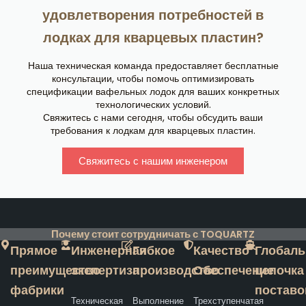
удовлетворения потребностей в
лодках для кварцевых пластин?
Наша техническая команда предоставляет бесплатные
консультации, чтобы помочь оптимизировать
спецификации вафельных лодок для ваших конкретных
технологических условий.
Свяжитесь с нами сегодня, чтобы обсудить ваши
требования к лодкам для кварцевых пластин.
Свяжитесь с нашим инженером
Почему стоит сотрудничать с TOQUARTZ
Прямое
Инженерная
Гибкое
Качество
Глобаль
преимущество
экспертиза
производство
Обеспечение
цепочка
фабрики
поставо
Техническая
Выполнение
Трехступенчатая