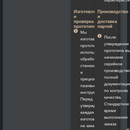
Изготовление
Производство
и
и
проверка
доставка
прототипов
партий
Мы
После
изготавливаем
утверждения
прототип,
прототипа м
используя
начинаем
обработку на
серийное
станках с ЧПУ
производство
и
полной
прецизионные
документаци
пазовые
по контролю
инструменты.
качества.
Перед
Стандартное
утверждением
время
каждая
выполнения
изготовленная
заказа
на заказ лодка