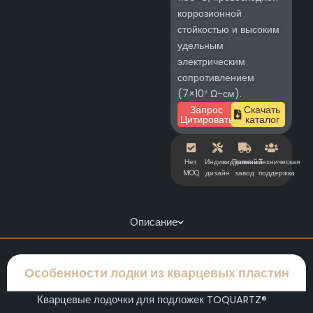
коррозионной
стойкостью и высоким
удельным
электрическим
сопротивлением
(7×10⁷ Ω-см).
Запрос
Скачать
Цитировать
каталог
Нет
Индивидуальный
Прямой
Техническая
MOQ
дизайн
завод
поддержка
Описание
Особенности лодки из кварцевых пластин
Кварцевые лодочки для подложек TOQUARTZ®