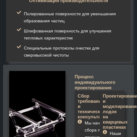
Оптимизация производительности
Полированные поверхности для уменьшения
образования частиц
Шлифованная поверхность для улучшения
тепловых характеристик
Специальные протоколы очистки для
сверхвысокой чистоты
Процесс
индивидуального
проектирования
Сбор
Проектирован
требований
и
и
моделировани
технические
лодок
консультации
на
кварцевых
Мы начинаем со
пластинах
сбора подробных
Наши
данных о