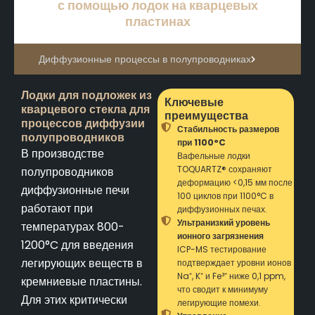
с помощью лодок на кварцевых
пластинах
Диффузионные процессы в полупроводниках
Лодки для подложек из
Ключевые
кварцевого стекла для
преимущества
процессов диффузии
Стабильность размеров
полупроводников
при 1100°C
В производстве
Вафельные лодки
TOQUARTZ® сохраняют
полупроводников
деформацию <0,15 мм после
диффузионные печи
100 циклов при 1100°C в
работают при
диффузионных печах.
Ультранизкий уровень
температурах 800-
ионного загрязнения
1200°C для введения
ICP-MS тестирование
легирующих веществ в
подтверждает уровни ионов
Na⁺, K⁺ и Fe³⁺ ниже 0,1 ppm,
кремниевые пластины.
что сводит к минимуму
Для этих критически
легирующие помехи.