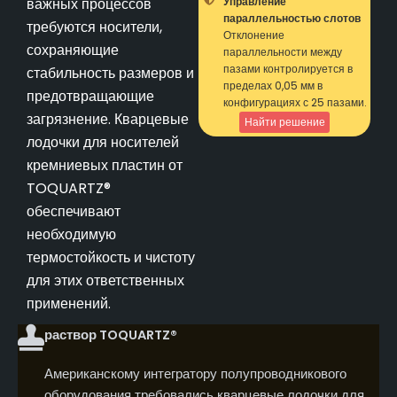
важных процессов
Управление
параллельностью слотов
требуются носители,
Отклонение
сохраняющие
параллельности между
пазами контролируется в
стабильность размеров и
пределах 0,05 мм в
предотвращающие
конфигурациях с 25 пазами.
загрязнение. Кварцевые
Найти решение
лодочки для носителей
кремниевых пластин от
TOQUARTZ®
обеспечивают
необходимую
термостойкость и чистоту
для этих ответственных
применений.
раствор TOQUARTZ®
Американскому интегратору полупроводникового
оборудования требовались кварцевые лодочки для