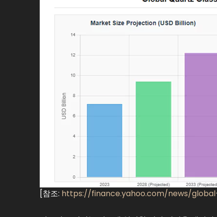
[참조:
https://finance.yahoo.com/news/globa