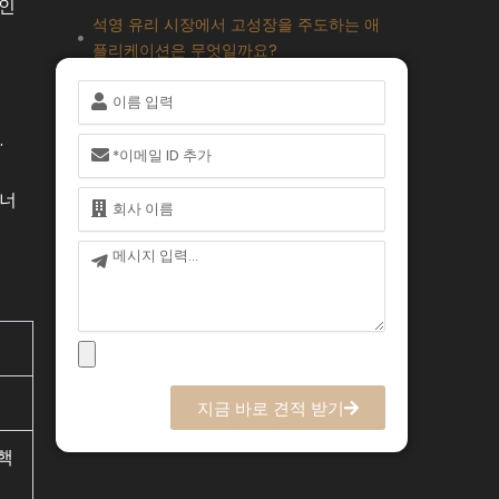
적인
석영 유리 시장에서 고성장을 주도하는 애
플리케이션은 무엇일까요?
지역별 전략과 리소스 포지셔닝은 석영 유
이
리 시장을 어떻게 형성할까요?
름
.
석영 유리 시장의 주요 공급망 보안 및
이
메
ESG 규정 준수 요소는 무엇인가요?
일
이
에너
석영 유리 시장의 경쟁 전략과 투자 매핑
름
프레임워크는 무엇인가요?
메
결론
시
자주 묻는 질문(FAQ)
지
지금 바로 견적 받기
핵