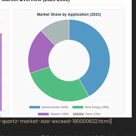
l-quartz-market-size-exceed-190000622.html
]