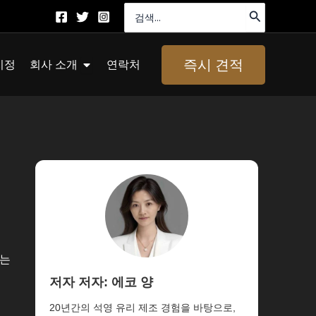
검
색:
About Us 열기
즉시 견적
지정
회사 소개
연락처
서는
저자 저자: 에코 양
20년간의 석영 유리 제조 경험을 바탕으로,