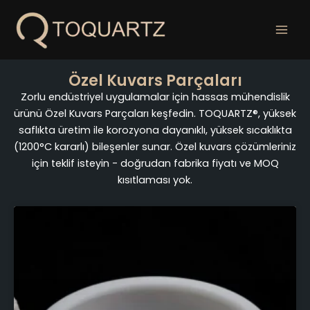
İçeriğe
geç
Özel Kuvars Parçaları
Zorlu endüstriyel uygulamalar için hassas mühendislik
ürünü Özel Kuvars Parçaları keşfedin. TOQUARTZ®, yüksek
saflıkta üretim ile korozyona dayanıklı, yüksek sıcaklıkta
(1200°C kararlı) bileşenler sunar. Özel kuvars çözümleriniz
için teklif isteyin - doğrudan fabrika fiyatı ve MOQ
kısıtlaması yok.
Sayfa
Sayfa