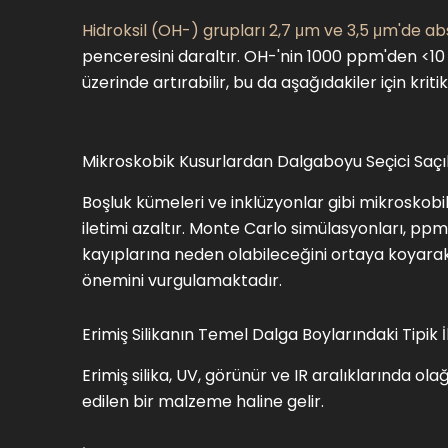
Hidroksil (OH-) grupları 2,7 μm ve 3,5 μm'de abs
penceresini daraltır. OH-'nin 1000 ppm'den <10 
üzerinde artırabilir, bu da aşağıdakiler için kri
Mikroskobik Kusurlardan Dalgaboyu Seçici Saç
Boşluk kümeleri ve inklüzyonlar gibi mikroskob
iletimi azaltır. Monte Carlo simülasyonları, ppm 
kayıplarına neden olabileceğini ortaya koyarak
önemini vurgulamaktadır.
Erimiş Silikanın Temel Dalga Boylarındaki Tipik 
Erimiş silika, UV, görünür ve IR aralıklarında ol
edilen bir malzeme haline gelir.