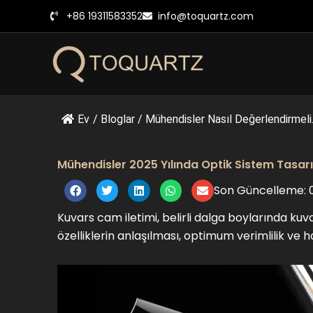
İçeriğe
+86 19311583352
info@toquartz.com
geç
Ev
/
Bloglar
/
Mühendisler Nasıl Değerlendirmeli.
Mühendisler 2025 Yılında Optik Sistem Tasarı
Son Güncelleme: 
Kuvars cam iletimi, belirli dalga boylarında ku
özelliklerin anlaşılması, optimum verimlilik ve