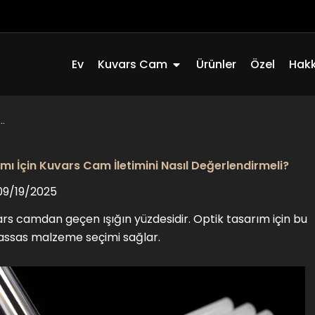
Açık Quartz Glass
Ev
Kuvars Cam
Ürünler
Özel
Hak
..
mı İçin Kuvars Cam İletimini Nasıl Değerlendirmeli?
09/19/2025
vars camdan geçen ışığın yüzdesidir. Optik tasarım için bu
 hassas malzeme seçimi sağlar.