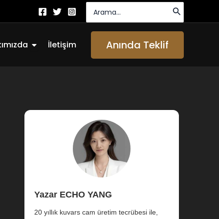
Arayın:
Açık About Us
Anında Teklif
kımızda
İletişim
Yazar ECHO YANG
20 yıllık kuvars cam üretim tecrübesi ile,