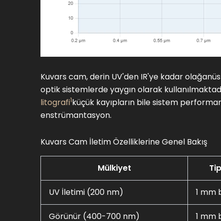
Kuvars cam, derin UV'den IR'ye kadar olağanüst
optik sistemlerde yaygın olarak kullanılmaktadır
1
litografi
küçük kayıpların bile sistem performans
enstrümantasyon.
Kuvars Cam İletim Özelliklerine Genel Bakış
Mülkiyet
Tip
UV İletimi (200 nm)
1 mm 
Görünür (400-700 nm)
1 mm 