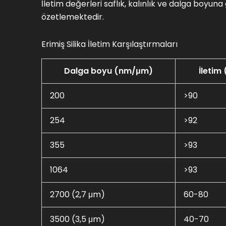
İletim değerleri saflık, kalınlık ve dalga boyun
özetlemektedir.
Erimiş Silika İletim Karşılaştırmaları
Dalga boyu (nm/μm)
İletim
200
>90
254
>92
355
>93
1064
>93
2700 (2,7 μm)
60-80
3500 (3,5 μm)
40-70