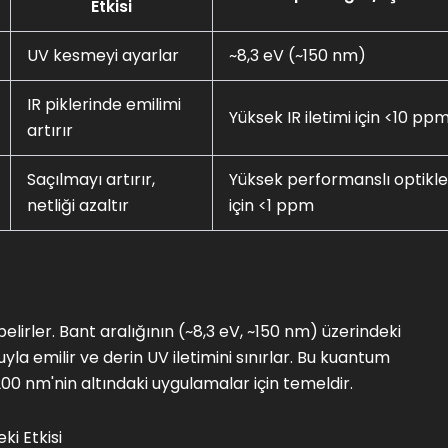
Etkisi
UV kesmeyi ayarlar
~8,3 eV (~150 nm)
IR piklerinde emilimi
Yüksek IR iletimi için <10 pp
artırır
Saçılmayı artırır,
Yüksek performanslı optikle
netliği azaltır
için <1 ppm
elirler. Bant aralığının (~8,3 eV, ~150 nm) üzerindeki
uyla emilir ve derin UV iletimini sınırlar. Bu kuantum
 200 nm'nin altındaki uygulamalar için temeldir.
ki Etkisi