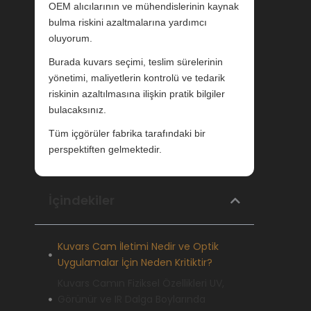
OEM alıcılarının ve mühendislerinin kaynak
bulma riskini azaltmalarına yardımcı
oluyorum.
Burada kuvars seçimi, teslim sürelerinin
yönetimi, maliyetlerin kontrolü ve tedarik
riskinin azaltılmasına ilişkin pratik bilgiler
bulacaksınız.
Tüm içgörüler fabrika tarafındaki bir
perspektiften gelmektedir.
İçindekiler
Kuvars Cam İletimi Nedir ve Optik
Uygulamalar İçin Neden Kritiktir?
Kuvars Camın Fiziksel Özellikleri UV,
Görünür ve IR Dalga Boylarında