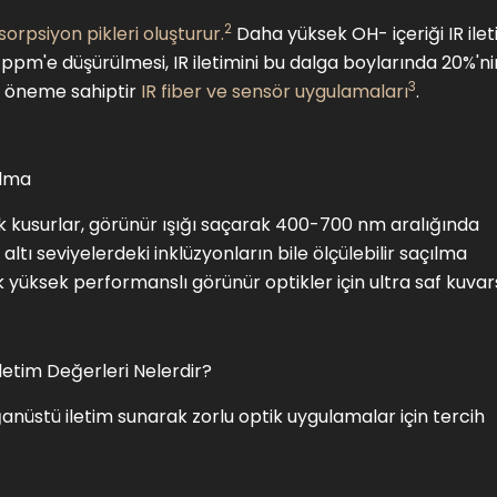
2
orpsiyon pikleri oluşturur.
Daha yüksek OH- içeriği IR ile
ppm'e düşürülmesi, IR iletimini bu dalga boylarında 20%'ni
3
tik öneme sahiptir
IR fiber ve sensör uygulamaları
.
ılma
ik kusurlar, görünür ışığı saçarak 400-700 nm aralığında
altı seviyelerdeki inklüzyonların bile ölçülebilir saçılma
 yüksek performanslı görünür optikler için ultra saf kuvar
İletim Değerleri Nelerdir?
ağanüstü iletim sunarak zorlu optik uygulamalar için tercih