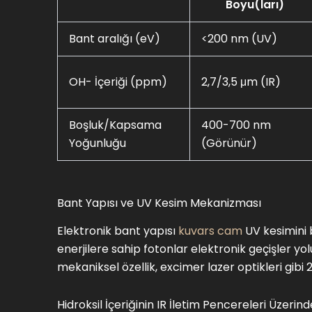
Boyu(ları)
Bant aralığı (eV)
<200 nm (UV)
OH- İçeriği (ppm)
2,7/3,5 μm (IR)
Boşluk/Kapsama
400-700 nm
Yoğunluğu
(Görünür)
Bant Yapısı ve UV Kesim Mekanizması
Elektronik bant yapısı
kuvars cam
UV kesimini b
enerjilere sahip fotonlar elektronik geçişler yol
mekaniksel özellik, excimer lazer optikleri gibi
Hidroksil İçeriğinin IR İletim Pencereleri Üzerinde