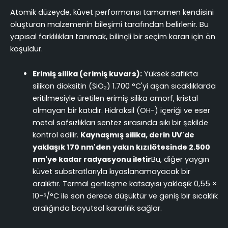
Atomik düzeyde, küvet performansı tamamen kendisini
oluşturan malzemenin bileşimi tarafından belirlenir. Bu
yapısal farklılıkları tanımak, bilinçli bir seçim kararı için ön
koşuldur.
Erimiş silika (erimiş kuvars):
Yüksek saflıkta
silikon dioksitin (SiO₂) 1.700 °C'yi aşan sıcaklıklarda
eritilmesiyle üretilen erimiş silika amorf, kristal
olmayan bir katıdır. Hidroksil (OH-) içeriği ve eser
metal safsızlıkları sentez sırasında sıkı bir şekilde
kontrol edilir.
Kaynaşmış silika, derin UV'de
yaklaşık 170 nm'den yakın kızılötesinde 2.500
nm'ye kadar radyasyonu iletir
Bu, diğer yaygın
küvet substratlarıyla kıyaslanamayacak bir
aralıktır. Termal genleşme katsayısı yaklaşık 0,55 ×
10-⁶/°C ile son derece düşüktür ve geniş bir sıcaklık
aralığında boyutsal kararlılık sağlar.