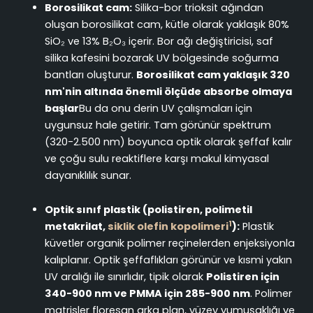
Borosilikat cam:
Silika-bor trioksit ağından
oluşan borosilikat cam, kütle olarak yaklaşık 80%
SiO₂ ve 13% B₂O₃ içerir. Bor ağı değiştiricisi, saf
silika kafesini bozarak UV bölgesinde soğurma
bantları oluşturur.
Borosilikat cam yaklaşık 320
nm'nin altında önemli ölçüde absorbe olmaya
başlar
Bu da onu derin UV çalışmaları için
uygunsuz hale getirir. Tam görünür spektrum
(320-2.500 nm) boyunca optik olarak şeffaf kalır
ve çoğu sulu reaktiflere karşı makul kimyasal
dayanıklılık sunar.
Optik sınıf plastik (polistiren, polimetil
1
metakrilat,
siklik olefin kopolimeri
):
Plastik
küvetler organik polimer reçinelerden enjeksiyonla
kalıplanır. Optik şeffaflıkları görünür ve kısmi yakın
UV aralığı ile sınırlıdır, tipik olarak
Polistiren için
340-900 nm ve PMMA için 285-900 nm
. Polimer
matrisler floresan arka plan, yüzey yumuşaklığı ve