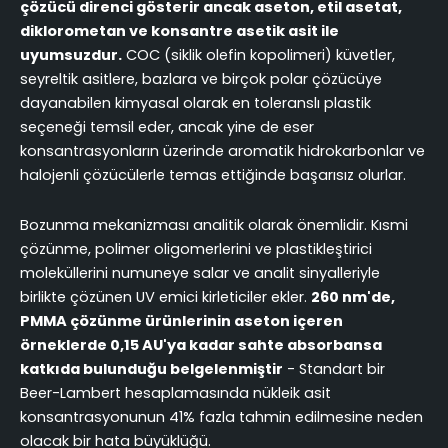
çözücü direnci gösterir ancak aseton, etil asetat,
diklorometan ve konsantre asetik asit ile
uyumsuzdur.
COC (siklik olefin kopolimeri) küvetler,
seyreltik asitlere, bazlara ve birçok polar çözücüye
dayanabilen kimyasal olarak en toleranslı plastik
seçeneği temsil eder, ancak yine de eser
konsantrasyonların üzerinde aromatik hidrokarbonlar ve
halojenli çözücülerle temas ettiğinde başarısız olurlar.
Bozunma mekanizması analitik olarak önemlidir. Kısmi
çözünme, polimer oligomerlerini ve plastikleştirici
moleküllerini numuneye salar ve analit sinyalleriyle
birlikte çözünen UV emici kirleticiler ekler.
260 nm'de,
PMMA çözünme ürünlerinin aseton içeren
örneklerde 0,15 AU'ya kadar sahte absorbansa
katkıda bulunduğu belgelenmiştir
- Standart bir
Beer-Lambert hesaplamasında nükleik asit
konsantrasyonunun 41% fazla tahmin edilmesine neden
olacak bir hata büyüklüğü.