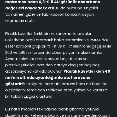
malzemesinden 0,3-0,8 AU görünür absorbans
değerleri kaydedecektir
Bu da numune sinyalini
tamamen gizler ve fabrikasyon konsantrasyon
okumaları üretir.
Plastik küvetler farklı bir mekanizma ile bozulur.
Polistirene özgü aromatik halka sistemleri ve PMMA'daki
ester karbonil grupları π→π
ve n→π
elektronik geçişler ile
260 ve 290 nm arasında absorpsiyon maksimumları.
Ayrıca, kalıntı polimerizasyon başlatıcıları ve
plastikleştiriciler, partiden partiye değişen başıboş
absorpsiyona katkıda bulunur.
Plastik küvetler de 340
nm'nin altında uyarıldığında otofloresans
gösterir
Bu bölgede hem absorbans hem de floresan
ölçümlerini temelden tehlikeye atan yüksek ve kararsız
bir taban çizgisi oluşturur.
Bu hata modları tek başına blank çıkarma yoluyla
düzeltilemez. Referans blank ve numune küvetleri ölçüm