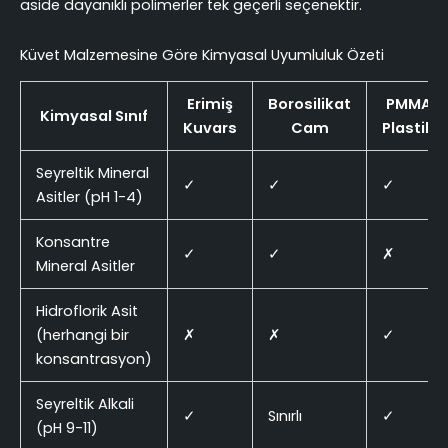
aside dayanıklı polimerler tek geçerli seçenektir.
Küvet Malzemesine Göre Kimyasal Uyumluluk Özeti
Erimiş
Borosilikat
PMMA
Kimyasal Sınıf
Kuvars
Cam
Plastik
Seyreltik Mineral
✓
✓
✓
Asitler (pH 1-4)
Konsantre
✓
✓
✗
Mineral Asitler
Hidroflorik Asit
(herhangi bir
✗
✗
✓
konsantrasyon)
Seyreltik Alkali
✓
Sınırlı
✓
(pH 9-11)