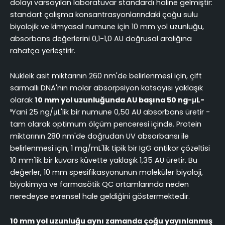
dolayı varsayılan laboratuvar standardı haline gelmiştir:
standart çalışma konsantrasyonlarındaki çoğu sulu
biyolojik ve kimyasal numune için 10 mm yol uzunluğu,
absorbans değerlerini 0,1-1,0 AU doğrusal aralığına
rahatça yerleştirir.
Nükleik asit miktarının 260 nm'de belirlenmesi için, çift
sarmallı DNA'nın molar absorpsiyon katsayısı yaklaşık
olarak
10 mm yol uzunluğunda AU başına 50 ng-μL-
¹
Yani 25 ng/μL'lik bir numune 0,50 AU absorbans üretir -
tam olarak optimum ölçüm penceresi içinde. Protein
miktarının 280 nm'de doğrudan UV absorbansı ile
belirlenmesi için, 1 mg/mL'lik tipik bir IgG antikor çözeltisi
10 mm'lik bir kuvars küvette yaklaşık 1,35 AU üretir. Bu
değerler, 10 mm spesifikasyonunun moleküler biyoloji,
biyokimya ve farmasötik QC ortamlarında neden
neredeyse evrensel hale geldiğini göstermektedir.
10 mm yol uzunluğu aynı zamanda çoğu yayınlanmış