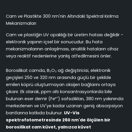
Cam ve Plastikte 300 nm'nin Altındaki Spektral Kırılma
Mekanizmaları
Cam ve plastiğin UV opaklığı bir üretim hatası değildir -
elektronik yapının içsel bir sonucudur. Bu hata
mekanizmalarının anlaşılması, analitik hataların cihaz
veya reaktif nedenlerine yanlış atfedilmesini önler.
Borosilikat camda, B₂O₃ ağ değiştiricisi, elektronik
geçişleri 250 ve 320 nm arasında güçlü bir şekilde
emilen köprü oluşturmayan oksijen bağlarını ortaya
çıkarır. Ek olarak, ppm altı konsantrasyonlarda bile
bulunan eser demir (Fe³⁺) safsızlıkları, 380 nm yakınında
merkezlenen ve UV'ye kadar uzanan geniş absorpsiyon
bantlarına katkıda bulunur.
UV-Vis
spektrofotometresinde 260 nm'de ölçülen bir
borosilikat cam küvet, yalnızca küvet