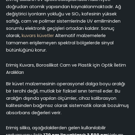
doğrudan atomik yapısından kaynaklanmaktadır. Ağ
değiştirici iyonların yokluğu ve SiO₂ kafesinin yüksek
saflığı, cam ve polimer sistemlerinde UV emiliminden
sorumlu elektronik geçişleri ortadan kaldırır. Sonuç
olarak,
kuvars küvetler
Alternatif malzemelerle
tamamen erişilemeyen spektral bölgelerde sinyal
bütünlüğünü korur.
Erimiş Kuvars, Borosilikat Cam ve Plastik için Optik İletim
Aralıkları
Bir küvet malzemesinin operasyonel dalga boyu aralığı
bir tercihi değil, mutlak bir fiziksel sınırı temsil eder. Bu
aralığın dışında yapılan ölçümler, cihaz kalibrasyon
kalitesinden bağımsız olarak sistematik olarak bozulmuş
absorbans değerleri verir.
Erimiş silika, aşağıdakilerden gelen kullanılabilir
radyasyonu iletir
170 nm ila yaklaşık 2.500 nm
Vakum