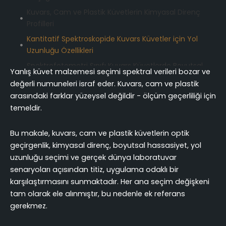
Kuvars, Cam ve Plastik Küvetlerin Kimyasal Direnç
Profilleri
Kantitatif Spektroskopide Kuvars Küvetler için Yol
Uzunluğu Özellikleri
Spektrofotometri Sınıfı Kuvars Küvetlerde Boyutsal
Yanlış küvet malzemesi seçimi spektral verileri bozar ve
Hassasiyet ve Yüzey İşlemi
değerli numuneleri israf eder. Kuvars, cam ve plastik
Kuvars, Cam ve Plastik Küvetler Arasında Fiyat
arasındaki farklar yüzeysel değildir - ölçüm geçerliliği için
Karşılaştırması ve Kullanım Başına Maliyet
temeldir.
Kuvars Küvet Kullanımı için Uygulamaya Dayalı
Seçim Kriterleri
Bu makale, kuvars, cam ve plastik küvetlerin optik
geçirgenlik, kimyasal direnç, boyutsal hassasiyet, yol
Tek Kullanımlık Tiplere Karşı Kuvars Küvetlerin
uzunluğu seçimi ve gerçek dünya laboratuvar
Temizlik Protokolleri ve Yeniden Kullanılabilirliği
senaryoları açısından titiz, uygulama odaklı bir
Sonuç
karşılaştırmasını sunmaktadır. Her ana seçim değişkeni
SSS
tam olarak ele alınmıştır, bu nedenle ek referans
gerekmez.