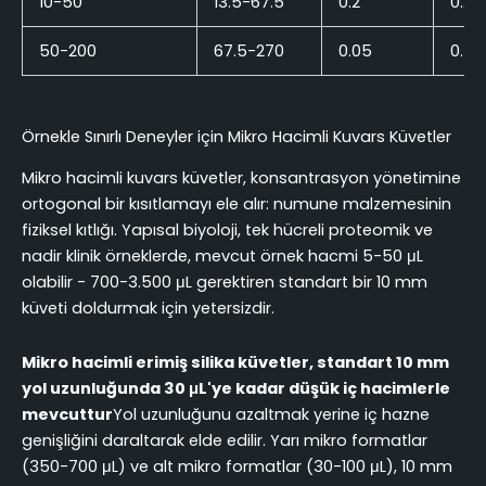
10-50
13.5-67.5
0.2
0.27
50-200
67.5-270
0.05
0.34
Örnekle Sınırlı Deneyler için Mikro Hacimli Kuvars Küvetler
Mikro hacimli kuvars küvetler, konsantrasyon yönetimine
ortogonal bir kısıtlamayı ele alır: numune malzemesinin
fiziksel kıtlığı. Yapısal biyoloji, tek hücreli proteomik ve
nadir klinik örneklerde, mevcut örnek hacmi 5-50 μL
olabilir - 700-3.500 μL gerektiren standart bir 10 mm
küveti doldurmak için yetersizdir.
Mikro hacimli erimiş silika küvetler, standart 10 mm
yol uzunluğunda 30 μL'ye kadar düşük iç hacimlerle
mevcuttur
Yol uzunluğunu azaltmak yerine iç hazne
genişliğini daraltarak elde edilir. Yarı mikro formatlar
(350-700 μL) ve alt mikro formatlar (30-100 μL), 10 mm