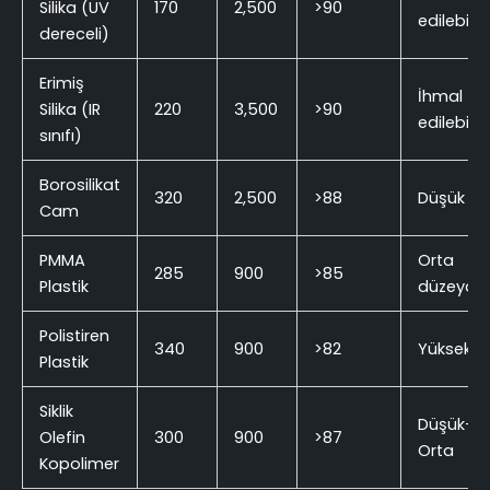
Silika (UV
170
2,500
>90
edilebilir
dereceli)
Erimiş
İhmal
Silika (IR
220
3,500
>90
edilebilir
sınıfı)
Borosilikat
320
2,500
>88
Düşük
Cam
PMMA
Orta
285
900
>85
Plastik
düzeyde
Polistiren
340
900
>82
Yüksek
Plastik
Siklik
Düşük-
Olefin
300
900
>87
Orta
Kopolimer