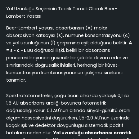
Yol Uzunluğu Seçiminin Teorik Temeli Olarak Beer-
Lambert Yasası
Beer-Lambert yasası, absorbansın (A) molar
absorpsiyon katsayısı (ε), numune konsantrasyonu (c)
ve yol uzunluğunun (l) çarpımına eşit olduğunu belirtir:
A
= ε - c - l
. Bu doğrusal ilişki, belirli bir absorbans
penceresi boyunca güvenilir bir şekilde devam eder ve
sınırlarındaki doğrusallık ihlalleri, herhangi bir küvet-
konsantrasyon kombinasyonunun çalışma sınırlarını
tanımlar.
Spektrofotometreler, çoğu ticari cihazda yaklaşık 0,1 ila
1,5 AU absorbans aralığı boyunca fotometrik
doğrusallığı korur; 0,1 AU'nun altında sinyal-gürültü oranı
ölçüm hassasiyetini düşürürken, 1,5-2,0 AU'nun üzerinde
kaçak ışık ve dedektör doygunluğu sistematik pozitif
hatalara neden olur.
Yol uzunluğu absorbansı orantılı