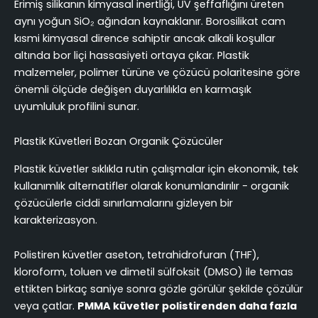
Erimiş silikanın kimyasal inertliği, UV şeffaflığını üreten
aynı yoğun SiO₂ ağından kaynaklanır. Borosilikat cam
kısmi kimyasal dirence sahiptir ancak alkali koşullar
altında bor liçi hassasiyeti ortaya çıkar. Plastik
malzemeler, polimer türüne ve çözücü polaritesine göre
önemli ölçüde değişen duyarlılıkla en karmaşık
uyumluluk profilini sunar.
Plastik Küvetleri Bozan Organik Çözücüler
Plastik küvetler sıklıkla rutin çalışmalar için ekonomik, tek
kullanımlık alternatifler olarak konumlandırılır - organik
çözücülerle ciddi sınırlamalarını gizleyen bir
karakterizasyon.
Polistiren küvetler aseton, tetrahidrofuran (THF),
kloroform, toluen ve dimetil sülfoksit (DMSO) ile temas
ettikten birkaç saniye sonra gözle görülür şekilde çözülür
veya çatlar.
PMMA küvetler polistirenden daha fazla