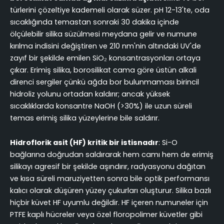
türlerini çözeltiye kademeli olarak süzer. pH 12-13'te, oda
sıcaklığında temastan sonraki 30 dakika içinde
ölçülebilir silika süzülmesi meydana gelir ve numune
kırılma indisini değiştiren ve 210 nm'nin altındaki UV'de
zayıf bir şekilde emilen SiO₂ konsantrasyonları ortaya
çıkar. Erimiş silika, borosilikat cama göre üstün alkali
direnci sergiler çünkü ağda bor bulunmaması birincil
hidroliz yolunu ortadan kaldırır; ancak yüksek
sıcaklıklarda konsantre NaOH (>30%) ile uzun süreli
temas erimiş silika yüzeylerine bile saldırır.
Hidroflorik asit (HF) kritik bir istisnadır
: Si-O
bağlarına doğrudan saldırarak hem camı hem de erimiş
silikayı agresif bir şekilde aşındırır, radyasyonu dağıtan
ve kısa süreli maruziyetten sonra bile optik performansı
kalıcı olarak düşüren yüzey çukurları oluşturur. Silika bazlı
hiçbir küvet HF uyumlu değildir. HF içeren numuneler için
PTFE kaplı hücreler veya özel floropolimer küvetler gibi