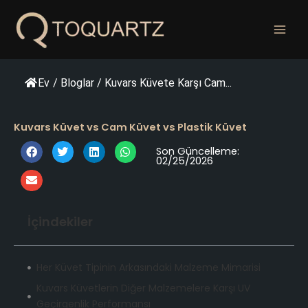
İçeriğe
geç
Ev
/
Bloglar
/
Kuvars Küvete Karşı Cam...
Kuvars Küvet vs Cam Küvet vs Plastik Küvet
Son Güncelleme:
02/25/2026
İçindekiler
Her Küvet Tipinin Arkasındaki Malzeme Mimarisi
Kuvars Küvetlerin Diğer Malzemelere Karşı UV
Geçirgenlik Performansı