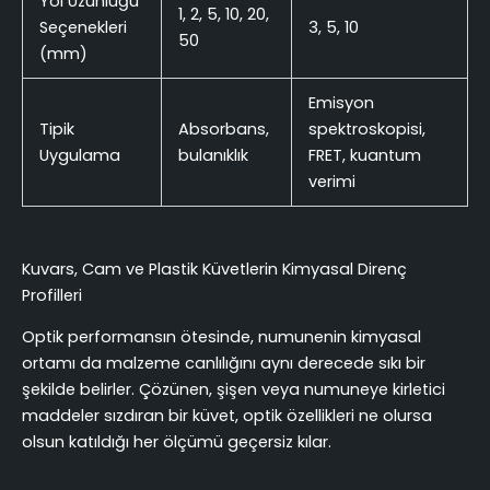
Yol Uzunluğu
1, 2, 5, 10, 20,
Seçenekleri
3, 5, 10
50
(mm)
Emisyon
Tipik
Absorbans,
spektroskopisi,
Uygulama
bulanıklık
FRET, kuantum
verimi
Kuvars, Cam ve Plastik Küvetlerin Kimyasal Direnç
Profilleri
Optik performansın ötesinde, numunenin kimyasal
ortamı da malzeme canlılığını aynı derecede sıkı bir
şekilde belirler. Çözünen, şişen veya numuneye kirletici
maddeler sızdıran bir küvet, optik özellikleri ne olursa
olsun katıldığı her ölçümü geçersiz kılar.