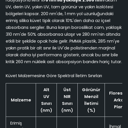
UV, derin UV, yakın UV, tam görünür ve yakın kızılötesi
bölgeleri kapsar. 200 nm'de, 1 mm yol uzunluğundaki
erimiş silika küvet tipik olarak 10%'den daha az içsel
absorbans sergiler. Buna karşın borosilikat cam, yaklaşık
310 nm'de 50% absorbansa ulaşır ve 280 nm'nin altında
etkili bir şekilde opak hale gelir. PMMA plastik, 285 nm'ye
yakın pratik bir alt sınır ile UV'de polistirenden marjinal
olarak daha iyi performans gösterir, ancak bu sınır bile
kritik 260 nm nükleik asit absorpsiyon bandını hariç tutar.
Küvet Malzemesine Göre Spektral İletim Sınırları
Alt
Üst
Görünür
Floresa
UV
NIR
Menzil
Malzeme
Arka
Sınırı
Sınırı
İletimi
Plan
(nm)
(nm)
(%)
Erimiş
İhmal