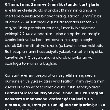
0,1 mm, 1 mm, 2 mm ve 5 mm'lik standart artışlarla
üretilmektedir
Bu da standart 10 mm'nin altında iki
mertebe büyüklükte bir ayar aralığı sağlar. 10 mm'lik bir
hücrede 27 AU'luk ölçek dışı bir absorbans üreten 20
mg/mL'lik bir protein numunesi, 1 mm'lik bir hücrede
yaklaşık 2,7 AU okunacaktır - yine de optimum aralığın
üzerindedir ve bu konsantrasyon için uygun seçim
olarak 0,5 mm'lik bir yol uzunluğu küvetini önermektedir.
Bu hesaplamanın hassasiyeti, yüksek kaliteli erimiş silika
küvetlerde ±1% veya daha iyi olarak onaylanan yol
uzunluğu toleransına bağlıdır.
Konsantre enzim preparatları, seyreltilmemiş serum
numuneleri ve yüksek titreli viral lizatlar, 1 mm veya 2 mm
kuvars küvetin vazgeçilmez olduğu rutin senaryolardır.
Farmasötik formülasyon analizinde, 100-200 mg/mL
konsantre monoklonal antikor çözeltileri rutin
olarak 0,05-0,1 mm yol uzunluğuna sahip erimiş silika