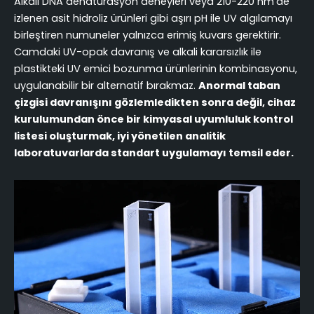
Alkali DNA denatürasyon deneyleri veya 210-220 nm'de
izlenen asit hidroliz ürünleri gibi aşırı pH ile UV algılamayı
birleştiren numuneler yalnızca erimiş kuvars gerektirir.
Camdaki UV-opak davranış ve alkali kararsızlık ile
plastikteki UV emici bozunma ürünlerinin kombinasyonu,
uygulanabilir bir alternatif bırakmaz.
Anormal taban
çizgisi davranışını gözlemledikten sonra değil, cihaz
kurulumundan önce bir kimyasal uyumluluk kontrol
listesi oluşturmak, iyi yönetilen analitik
laboratuvarlarda standart uygulamayı temsil eder.