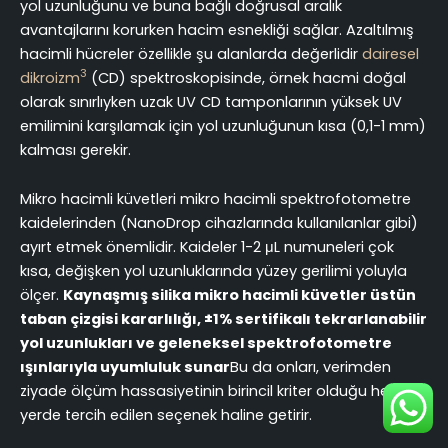
yol uzunluğunu ve buna bağlı doğrusal aralık
avantajlarını korurken hacim esnekliği sağlar. Azaltılmış
hacimli hücreler özellikle şu alanlarda değerlidir
dairesel
3
dikroizm
(CD) spektroskopisinde, örnek hacmi doğal
olarak sınırlıyken uzak UV CD tamponlarının yüksek UV
emilimini karşılamak için yol uzunluğunun kısa (0,1-1 mm)
kalması gerekir.
Mikro hacimli küvetleri mikro hacimli spektrofotometre
kaidelerinden (NanoDrop cihazlarında kullanılanlar gibi)
ayırt etmek önemlidir. Kaideler 1-2 μL numuneleri çok
kısa, değişken yol uzunluklarında yüzey gerilimi yoluyla
ölçer.
Kaynaşmış silika mikro hacimli küvetler üstün
taban çizgisi kararlılığı, ±1% sertifikalı tekrarlanabilir
yol uzunlukları ve geleneksel spektrofotometre
ışınlarıyla uyumluluk sunar
Bu da onları, verimden
ziyade ölçüm hassasiyetinin birincil kriter olduğu her
yerde tercih edilen seçenek haline getirir.