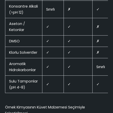
Konsantre Alkali
Sınırlı
✗
✓
(>pH 12)
Aseton /
✓
✓
✗
Ketonlar
DMSO
✓
✓
✗
Klorlu Solventler
✓
✓
✗
Aromatik
✓
✓
Sınırlı
Hidrokarbonlar
Sulu Tamponlar
✓
✓
✓
(pH 4-8)
Örnek Kimyasının Küvet Malzemesi Seçimiyle