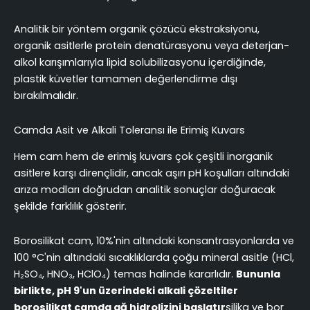
Analitik bir yöntem organik çözücü ekstraksiyonu,
organik asitlerle protein denatürasyonu veya deterjan-
alkol karışımlarıyla lipid solubilizasyonu içerdiğinde,
plastik küvetler tamamen değerlendirme dışı
bırakılmalıdır.
Camda Asit ve Alkali Toleransı ile Erimiş Kuvars
Hem cam hem de erimiş kuvars çok çeşitli inorganik
asitlere karşı dirençlidir, ancak aşırı pH koşulları altındaki
arıza modları doğrudan analitik sonuçlar doğuracak
şekilde farklılık gösterir.
Borosilikat cam, 10%'nin altındaki konsantrasyonlarda ve
100 °C'nin altındaki sıcaklıklarda çoğu mineral asitle (HCl,
H₂SO₄, HNO₃, HClO₄) temas halinde kararlıdır.
Bununla
birlikte, pH 9'un üzerindeki alkali çözeltiler
borosilikat camda ağ hidrolizini başlatır
silika ve bor