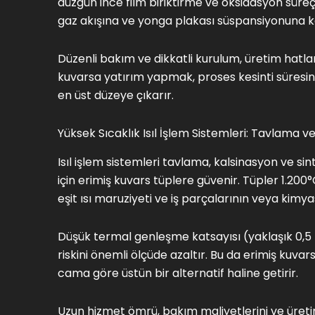
düzgün ince film biriktirme ve oksidasyon süreç
gaz akışına ve yonga plakası süspansiyonuna k
Düzenli bakım ve dikkatli kurulum, üretim hatl
kuvarsa yatırım yapmak, proses kesinti süresin
en üst düzeye çıkarır.
Yüksek Sıcaklık Isıl İşlem Sistemleri: Tavlama v
Isıl işlem sistemleri tavlama, kalsinasyon ve 
için erimiş kuvars tüplere güvenir. Tüpler 1.200°C
eşit ısı maruziyeti ve iş parçalarının veya kimy
Düşük termal genleşme katsayısı (yaklaşık 0,5
riskini önemli ölçüde azaltır. Bu da erimiş kuvar
cama göre üstün bir alternatif haline getirir.
Uzun hizmet ömrü, bakım maliyetlerini ve üret