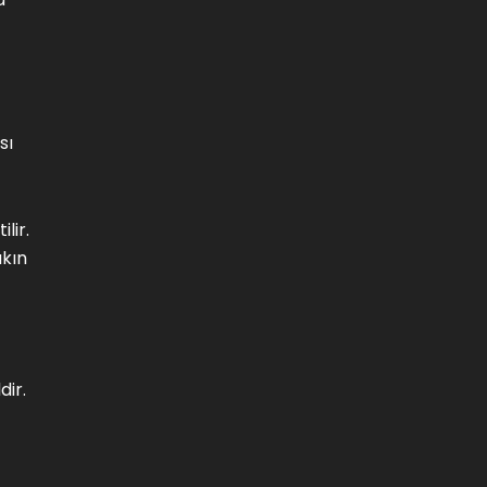
sı
lir.
akın
dir.