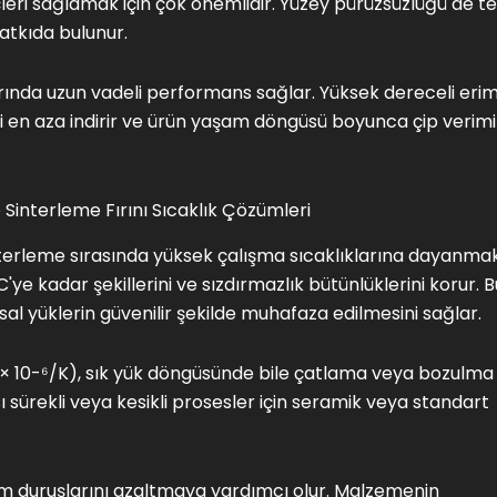
leri sağlamak için çok önemlidir. Yüzey pürüzsüzlüğü de t
atkıda bulunur.
arında uzun vadeli performans sağlar. Yüksek dereceli erim
i en aza indirir ve ürün yaşam döngüsü boyunca çip verimi
e Sinterleme Fırını Sıcaklık Çözümleri
sinterleme sırasında yüksek çalışma sıcaklıklarına dayanma
'ye kadar şekillerini ve sızdırmazlık bütünlüklerini korur. B
asal yüklerin güvenilir şekilde muhafaza edilmesini sağlar.
 × 10-⁶/K), sık yük döngüsünde bile çatlama veya bozulma
sı sürekli veya kesikli prosesler için seramik veya standart
im duruşlarını azaltmaya yardımcı olur. Malzemenin