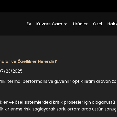
Açık Quartz Glass
Ev
Kuvars Cam
Ürünler
Özel
Hak
lar ve Özellikler Nelerdir?
07/23/2025
lık, termal performans ve güvenilir optik iletim arayan zo
ptikler ve özel sistemlerdeki kritik prosesler için olağanüstü
şük kirlenme riski sağlayarak zorlu ortamlarda üstün sonuç