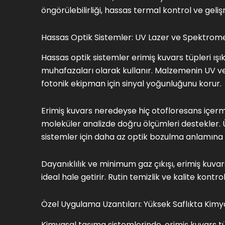
öngörülebilirliği, hassas termal kontrol ve gelişm
Hassas Optik Sistemler: UV Lazer ve Spektromet
Hassas optik sistemler erimiş kuvars tüpleri ışı
muhafazaları olarak kullanır. Malzemenin UV ve
fotonik ekipman için sinyal yoğunluğunu korur.
Erimiş kuvars neredeyse hiç otofloresans içe
moleküler analizde doğru ölçümleri destekler. 
sistemler için daha az optik bozulma anlamına g
Dayanıklılık ve minimum gaz çıkışı, erimiş kuva
ideal hale getirir. Rutin temizlik ve kalite kon
Özel Uygulama Uzantıları: Yüksek Saflıkta Kim
Kimyasal taşıma sistemlerinde, erimiş kuvars tüp