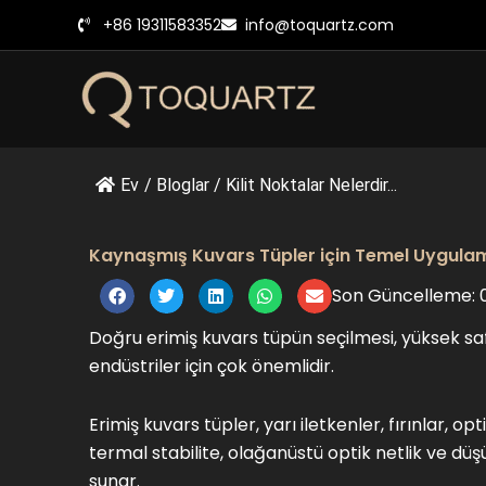
İçeriğe
+86 19311583352
info@toquartz.com
geç
Ev
/
Bloglar
/
Kilit Noktalar Nelerdir...
Kaynaşmış Kuvars Tüpler için Temel Uygulama
Son Güncelleme: 
Doğru erimiş kuvars tüpün seçilmesi, yüksek saf
endüstriler için çok önemlidir.
Erimiş kuvars tüpler, yarı iletkenler, fırınlar, o
termal stabilite, olağanüstü optik netlik ve dü
sunar.