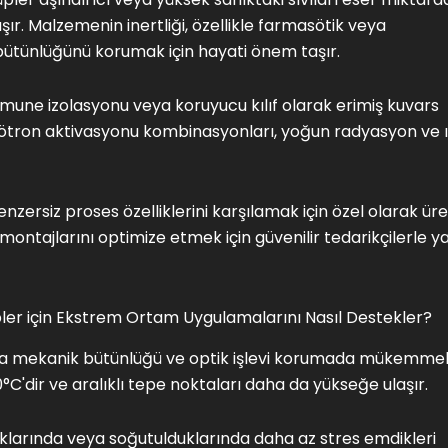
şır. Malzemenin inertliği, özellikle farmasötik veya
bütünlüğünü korumak için hayati önem taşır.
umune izolasyonu veya koruyucu kılıf olarak erimiş kuvars
nötron aktivasyonu kombinasyonları, yoğun radyasyon ve ı
ersiz proses özelliklerini karşılamak için özel olarak üreti
montajlarını optimize etmek için güvenilir tedarikçilerle y
pler için Ekstrem Ortam Uygulamalarını Nasıl Destekler?
ltında mekanik bütünlüğü ve optik işlevi korumada mükemmel
00°C'dir ve aralıklı tepe noktaları daha da yükseğe ulaşır.
dıklarında veya soğutulduklarında daha az stres emdikleri