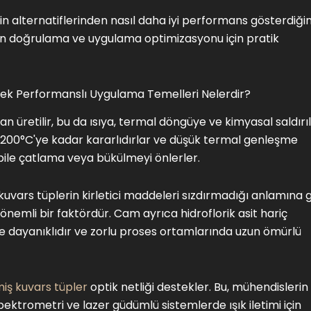
in alternatiflerinden nasıl daha iyi performans gösterdiğin
on doğrulama ve uygulama optimizasyonu için pratik
ksek Performanslı Uygulama Temelleri Nelerdir?
dan üretilir, bu da ısıya, termal döngüye ve kimyasal saldırı
 1.200°C'ye kadar kararlıdırlar ve düşük termal genleşme
a bile çatlama veya bükülmeyi önlerler.
kuvars tüplerin kirletici maddeleri sızdırmadığı anlamına ge
önemli bir faktördür. Cam ayrıca hidroflorik asit hariç
e dayanıklıdır ve zorlu proses ortamlarında uzun ömürlü
miş kuvars tüpler
optik netliği destekler. Bu, mühendislerin
ektrometri ve lazer güdümlü sistemlerde ışık iletimi için