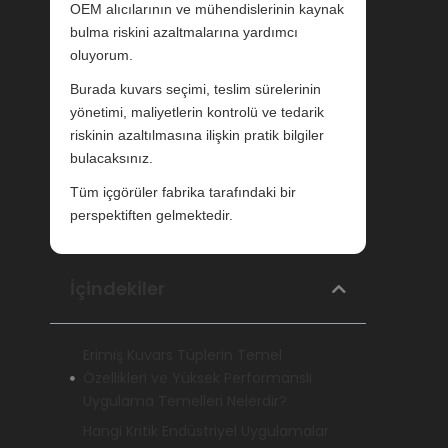
OEM alıcılarının ve mühendislerinin kaynak
bulma riskini azaltmalarına yardımcı
oluyorum.
Burada kuvars seçimi, teslim sürelerinin
yönetimi, maliyetlerin kontrolü ve tedarik
riskinin azaltılmasına ilişkin pratik bilgiler
bulacaksınız.
Tüm içgörüler fabrika tarafındaki bir
perspektiften gelmektedir.
İçindekiler
Erimiş Kuvars Tüplerin Temel
Özellikleri ve Yüksek Performanslı
Uygulama Temelleri Nelerdir?
Hangi Kritik Endüstriyel Uygulamalar