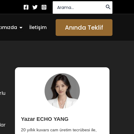
Arayın:
Açık About Us
Anında Teklif
kımızda
İletişim
rlu
Yazar ECHO YANG
lar
20 yıllık kuvars cam üretim tecrübesi ile,