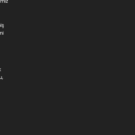
emiz
iş
ni
k
u,