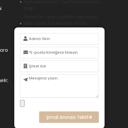
Kaynaşmış Kuvars Tüp Performansına
i
Bağlı?
Termal ve Optik Özellikler Kaynaşmış
Silika Tüpler için Ekstrem Ortam
Uygulamalarını Nasıl Destekler?
İsim
Erimiş Kuvars Tüpler ve Alternatif
Malzemeler: Mühendislik Seçimi için
E-
lara
Performans Karşılaştırması
posta
Üretim Süreçleri Erimiş Silika Tüp
İsim
Performansını ve Kalitesini Nasıl
Etkiler?
Mesaj
lir;
Teknik Şartname Doğrulama Kılavuzu:
Yüksek Sıcaklık Kuvars Tüpleri için
Kritik Parametreler
Hangi Uygulama Senaryoları
Alternatif Malzemelere Göre Erimiş
Kuvars Tüpler Gerektirir?
Şimdi Anında Teklif
Sonuç