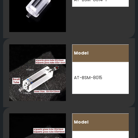
Model
AT-BSM-8015
Model