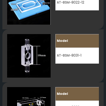
AT-BSM-8022-12
Model
AT-BSM-8031-1
Model