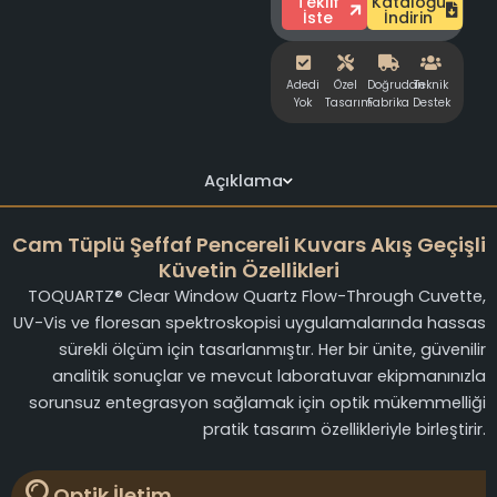
Teklif
Kataloğu
İste
İndirin
Adedi
Özel
Doğrudan
Teknik
Yok
Tasarım
Fabrika
Destek
Açıklama
Cam Tüplü Şeffaf Pencereli Kuvars Akış Geçişli
Küvetin Özellikleri
TOQUARTZ® Clear Window Quartz Flow-Through Cuvette,
UV-Vis ve floresan spektroskopisi uygulamalarında hassas
sürekli ölçüm için tasarlanmıştır. Her bir ünite, güvenilir
analitik sonuçlar ve mevcut laboratuvar ekipmanınızla
sorunsuz entegrasyon sağlamak için optik mükemmelliği
pratik tasarım özellikleriyle birleştirir.
Optik İletim