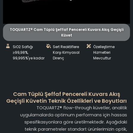
TOQUARTZ® Cam Tüplü Şeffaf Pencereli Kuvars Akış Geçişli
Küvet
SiO2 Saflığı
Sert Reaktiflere
Özelleştirme
≥99,98%,
Karşı Kimyasal
Hizmetleri
99,995%'ye kadar
Direnç
Mevcuttur
Cam Tüplü Şeffaf Pencereli Kuvars Akış
Geçişli Küvetin Teknik Özellikleri ve Boyutları
TOQUARTZ® flow-through küvetler, analitik
uygulamalarda optimum performans için hassas
spesifikasyonlara göre üretilmektedir. Aşağıdaki
teknik parametreler standart ürünlerimizin optik,