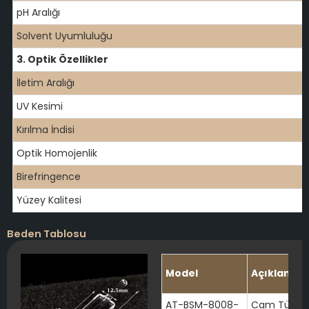
pH Aralığı
Solvent Uyumluluğu
3. Optik Özellikler
İletim Aralığı
UV Kesimi
Kırılma İndisi
Optik Homojenlik
Birefringence
Yüzey Kalitesi
Beden Tablosu
Model
Açıklama
AT-BSM-8008-
Cam Tüplerl