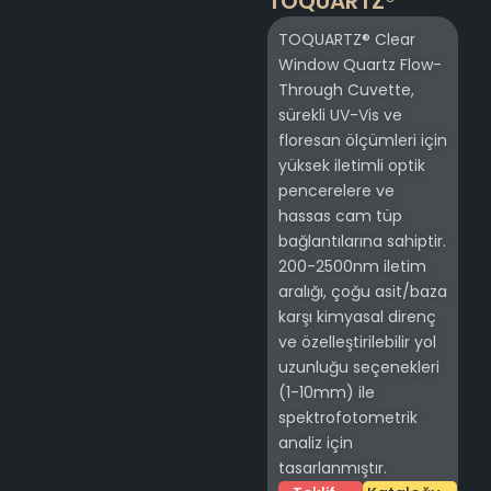
TOQUARTZ®
TOQUARTZ® Clear
Window Quartz Flow-
Through Cuvette,
sürekli UV-Vis ve
floresan ölçümleri için
yüksek iletimli optik
pencerelere ve
hassas cam tüp
bağlantılarına sahiptir.
200-2500nm iletim
aralığı, çoğu asit/baza
karşı kimyasal direnç
ve özelleştirilebilir yol
uzunluğu seçenekleri
(1-10mm) ile
spektrofotometrik
analiz için
tasarlanmıştır.