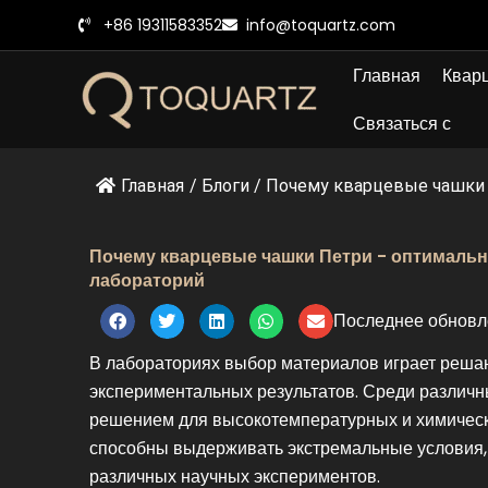
Перейти
+86 19311583352
info@toquartz.com
к
содержанию
Главная
Кварц
Связаться с
Главная
/
Блоги
/
Почему кварцевые чашки П
Почему кварцевые чашки Петри - оптималь
лабораторий
Последнее обновл
В лабораториях выбор материалов играет решаю
экспериментальных результатов. Среди различ
решением для высокотемпературных и химическ
способны выдерживать экстремальные условия,
различных научных экспериментов.