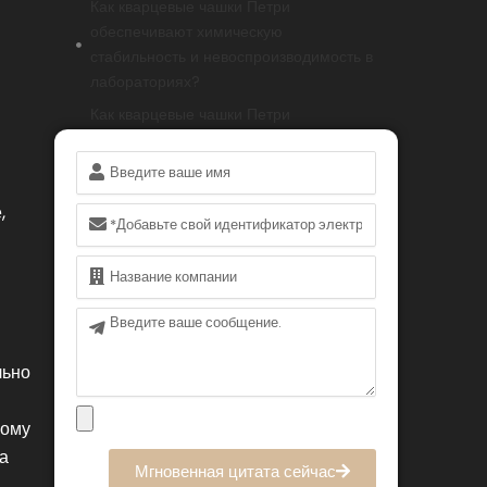
Как кварцевые чашки Петри
обеспечивают химическую
стабильность и невоспроизводимость в
лабораториях?
Как кварцевые чашки Петри
способствуют высокоточным
Имя
химическим реакциям?
Кварцевые чашки Петри оптимизируют
,
Электронная
культуру клеток и биологические
почта
эксперименты в лабораториях
Имя
В каких случаях лабораториям следует
предпочесть кварцевые чашки Петри
Сообщение
другим альтернативам?
Заключение
льно
FAQ (часто задаваемые вопросы)
вому
та
Мгновенная цитата сейчас