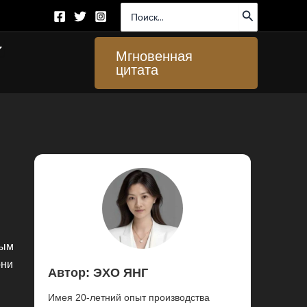
Поиск:
ткрыто About Us
Мгновенная
цитата
ным
они
Автор: ЭХО ЯНГ
Имея 20-летний опыт производства