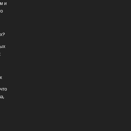
м и
то
ях?
мых
х
х
что
а,