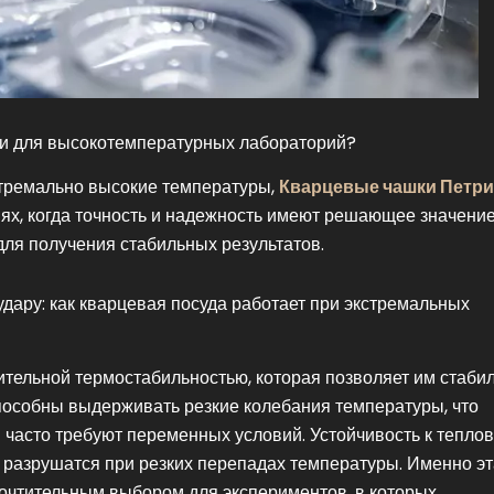
и для высокотемпературных лабораторий?
тремально высокие температуры,
Кварцевые чашки Петри
ях, когда точность и надежность имеют решающее значение
для получения стабильных результатов.
удару: как кварцевая посуда работает при экстремальных
тельной термостабильностью, которая позволяет им стаби
способны выдерживать резкие колебания температуры, что
 часто требуют переменных условий. Устойчивость к тепло
не разрушатся при резких перепадах температуры. Именно э
очтительным выбором для экспериментов, в которых