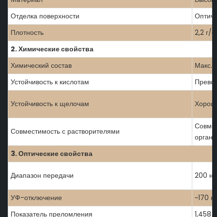
Отделка поверхности
Оптиче
Плотность
2,2 г/
2. Химические свойства
Химический состав
Макс. 
Устойчивость к кислотам
Прево
Устойчивость к щелочам
Хорош
Совме
Совместимость с растворителями
органи
3. Оптические свойства
Диапазон передачи
200 нм
УФ-отключение
~170 н
Показатель преломления
1,458 