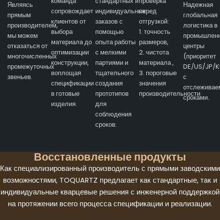
команда
стандартных и
проверка
Являясь
Надежная
сопровождает
индивидуальных
перед
прямым
глобальная
клиентов от
заказов с
отгрузкой:
производителем,
логистика в
выбора
помощью
1. точность
мы можем
промышлен
материала до
опыта работы
размеров,
отказаться от
центры
оптимизации
с мелкими
2. чистота
многочисленных
(приоритет
конструкции,
партиями и
материала ,
промежуточных
DE/US/JP/K
воплощая
тщательного
3. пороговые
звеньев.
с
спецификации
создания
значения
отслежива
в готовые
прототипов
производительности
сроками.
изделия.
для
соблюдения
сроков.
Восстановленные продукты
Как специализированный производитель с прямыми заводскими
возможностями, TOQUARTZ предлагает как стандартные, так и
индивидуальные кварцевые решения с инженерной поддержкой
на протяжении всего процесса спецификации и реализации.