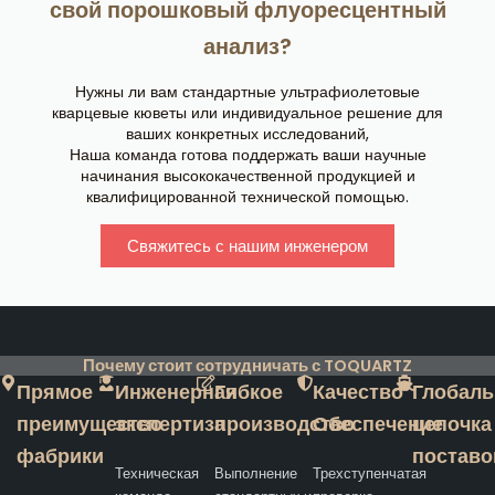
свой порошковый флуоресцентный
анализ?
Нужны ли вам стандартные ультрафиолетовые
кварцевые кюветы или индивидуальное решение для
ваших конкретных исследований,
Наша команда готова поддержать ваши научные
начинания высококачественной продукцией и
квалифицированной технической помощью.
Свяжитесь с нашим инженером
Почему стоит сотрудничать с TOQUARTZ
Прямое
Инженерная
Гибкое
Качество
Глобаль
преимущество
экспертиза
производство
Обеспечение
цепочка
фабрики
поставо
Техническая
Выполнение
Трехступенчатая