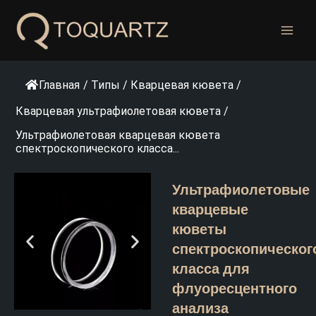
Перейти
к
содержанию
Главная
/
Типы
/
Кварцевая кювета
/
Кварцевая ультрафиолетовая кювета
/
Ультрафиолетовая кварцевая кювета
спектроскопического класса...
Ультрафиолетовые
кварцевые
кюветы
спектроскопическог
класса для
флуоресцентного
анализа