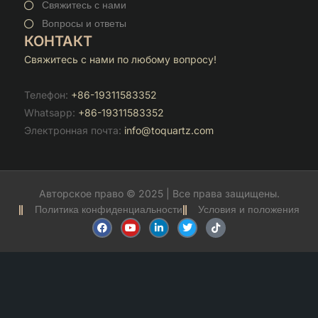
Свяжитесь с нами
Вопросы и ответы
КОНТАКТ
Свяжитесь с нами по любому вопросу!
Телефон:
+86-19311583352
Whatsapp:
+86-19311583352
Электронная почта:
info@toquartz.com
Авторское право © 2025 | Все права защищены.
Политика конфиденциальности
Условия и положения
F
Y
С
T
T
a
o
с
w
i
c
u
ы
i
k
e
t
л
t
t
b
u
к
t
o
o
b
а
e
k
o
e
н
r
k
а
с
а