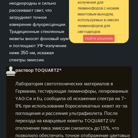
излучения для
неоднородны и сильно
люминофоров с низким
рассеивают свет, что
квантовым выходом,
затрудняет точное
используемых в смесях
измерение флуоресценции.
люминофоров для
Традиционные стеклянные
светодиодов.
кюветы вносят фоновый шум
Найти решение
и поглощают УФ-излучение
ниже 350 нм, искажая
спектры эмиссии.
раствор TOQUARTZ®
Лаборатория светотехнических материалов в
Германии, тестирующая люминофоры, легированные
YAG:Ce и Eu, сообщила об искажении спектра на 7-
9% при использовании боросиликатных кювет из-за
поглощения и рассеяния ультрафиолета. После
перехода на кварцевые кюветы TOQUARTZ UV
отклонение пика эмиссии снизилось до 1,5%, что
позволило обеспечить точное отображение цветовых