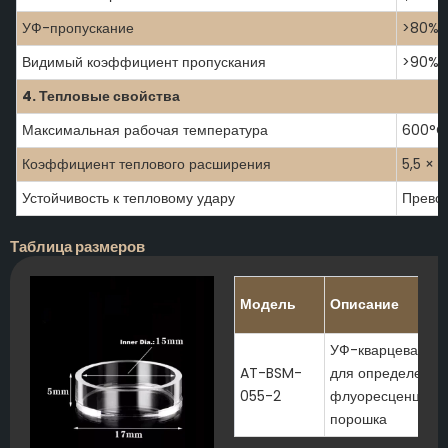
УФ-пропускание
>80% п
Видимый коэффициент пропускания
>90% 
4. Тепловые свойства
Максимальная рабочая температура
600°C
Коэффициент теплового расширения
5,5 × 
Устойчивость к тепловому удару
Прево
Таблица размеров
Модель
Описание
УФ-кварцевая кю
AT-BSM-
для определения
055-2
флуоресценции
порошка