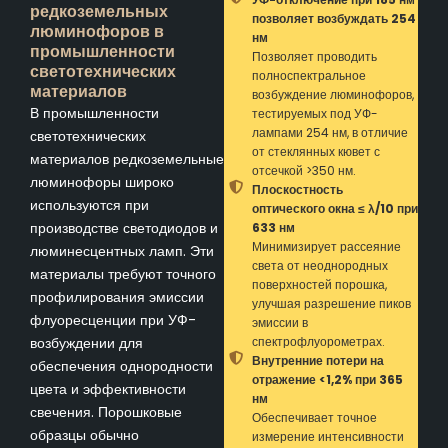
редкоземельных
позволяет возбуждать 254
люминофоров в
нм
промышленности
Позволяет проводить
светотехнических
полноспектральное
материалов
возбуждение люминофоров,
В промышленности
тестируемых под УФ-
лампами 254 нм, в отличие
светотехнических
от стеклянных кювет с
материалов редкоземельные
отсечкой >350 нм.
люминофоры широко
Плоскостность
используются при
оптического окна ≤ λ/10 при
производстве светодиодов и
633 нм
Минимизирует рассеяние
люминесцентных ламп. Эти
света от неоднородных
материалы требуют точного
поверхностей порошка,
профилирования эмиссии
улучшая разрешение пиков
флуоресценции при УФ-
эмиссии в
возбуждении для
спектрофлуорометрах.
Внутренние потери на
обеспечения однородности
отражение <1,2% при 365
цвета и эффективности
нм
свечения. Порошковые
Обеспечивает точное
образцы обычно
измерение интенсивности