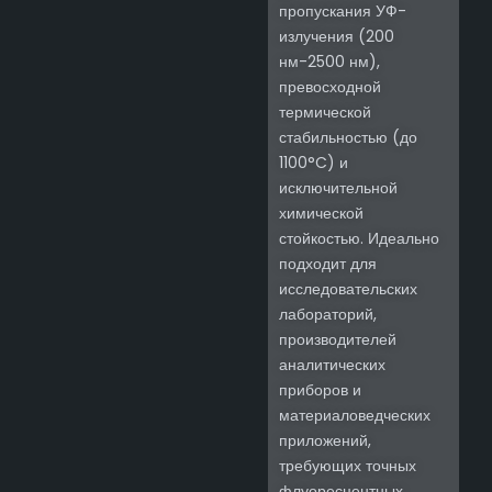
пропускания УФ-
излучения (200
нм-2500 нм),
превосходной
термической
стабильностью (до
1100°C) и
исключительной
химической
стойкостью. Идеально
подходит для
исследовательских
лабораторий,
производителей
аналитических
приборов и
материаловедческих
приложений,
требующих точных
флуоресцентных